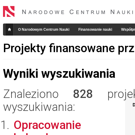
O Narodowym Centrum Nauki
Finansowanie nauki
Współpr
Projekty finansowane pr
Wyniki wyszukiwania
Znaleziono
828
projek
wyszukiwania:
D
Opracowanie