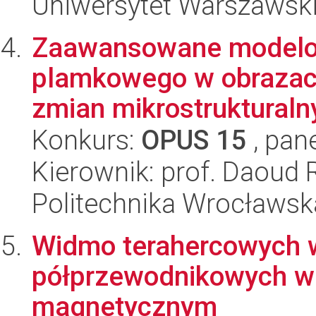
Uniwersytet Warszawski,
Zaawansowane modelo
plamkowego w obrazach
zmian mikrostrukturalny
Konkurs:
OPUS 15
, pan
Kierownik: prof. Daoud 
Politechnika Wrocławsk
Widmo terahercowych 
półprzewodnikowych w
magnetycznym