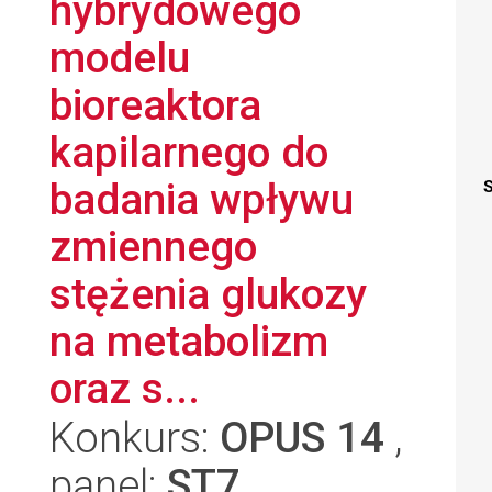
hybrydowego
modelu
bioreaktora
kapilarnego do
badania wpływu
S
zmiennego
stężenia glukozy
na metabolizm
oraz s...
Konkurs:
OPUS 14
,
panel:
ST7