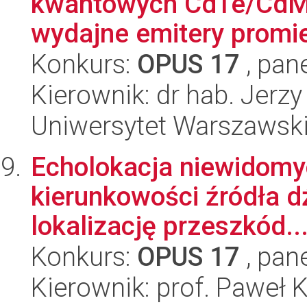
kwantowych CdTe/CdMgT
wydajne emitery promie
Konkurs:
OPUS 17
, pan
Kierownik: dr hab. Jerz
Uniwersytet Warszawski,
Echolokacja niewidomyc
kierunkowości źródła 
lokalizację przeszkód..
Konkurs:
OPUS 17
, pan
Kierownik: prof. Paweł K