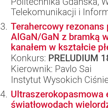
Politechnika Gdańska, Wy
Telekomunikacji i Infor
Terahercowy rezonans 
AlGaN/GaN z bramką w k
kanałem w kształcie p
Konkurs:
PRELUDIUM 1
Kierownik: Pavlo Sai
Instytut Wysokich Ciśni
Ultraszerokopasmowa e
światłowodach wielor