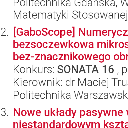
Politechnika Gdańska, Wy
Matematyki Stosowanej
[GaboScope] Numeryc
bezsoczewkowa mikros
bez-znacznikowego obr
Konkurs:
SONATA 16
, 
Kierownik: dr Maciej Tru
Politechnika Warszawsk
Nowe układy pasywne w
niestandardowym kształ