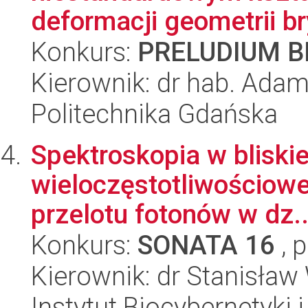
deformacji geometrii bry
Konkurs:
PRELUDIUM BI
Kierownik: dr hab. Ada
Politechnika Gdańska
Spektroskopia w bliski
wieloczęstotliwościowe
przelotu fotonów w dz..
Konkurs:
SONATA 16
, 
Kierownik: dr Stanisław
Instytut Biocybernetyki 