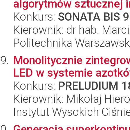
algorytmów sztucznej in
Konkurs:
SONATA BIS 9
Kierownik: dr hab. Mar
Politechnika Warszaws
Monolitycznie zintegro
LED w systemie azotków
Konkurs:
PRELUDIUM 1
Kierownik: Mikołaj Hier
Instytut Wysokich Ciśni
Generacja superkontinu