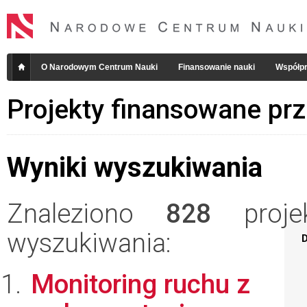
O Narodowym Centrum Nauki
Finansowanie nauki
Współpr
Projekty finansowane pr
Wyniki wyszukiwania
Znaleziono
828
projek
wyszukiwania:
D
Monitoring ruchu z