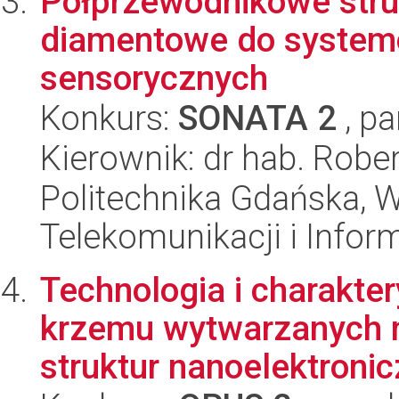
Półprzewodnikowe str
diamentowe do systemó
sensorycznych
Konkurs:
SONATA 2
, pa
Kierownik: dr hab. Robe
Politechnika Gdańska, Wy
Telekomunikacji i Infor
Technologia i charakter
krzemu wytwarzanych 
struktur nanoelektronicz