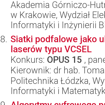
Akademia Górniczo-Hutn
w Krakowie, Wydział Ele
Informatyki i Inżynierii
Siatki podfalowe jako u
laserów typu VCSEL
Konkurs:
OPUS 15
, pan
Kierownik: dr hab. Tom
Politechnika Łódzka, Wyd
Informatyki i Matematy
Algorytmy cyfrowego p