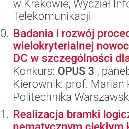
w Krakowie, Wydział Info
Telekomunikacji
Badania i rozwój proce
wielokryterialnej nowo
DC w szczególności dla
Konkurs:
OPUS 3
, panel
Kierownik: prof. Marian
Politechnika Warszawska
Realizacja bramki logic
nematycznym ciekłym kr