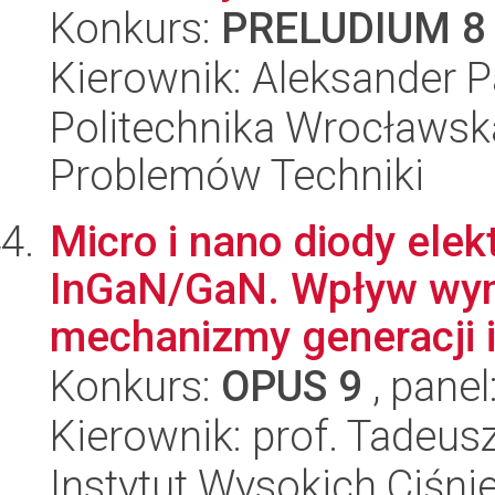
Konkurs:
PRELUDIUM 8
Kierownik: Aleksander 
Politechnika Wrocławs
Problemów Techniki
Micro i nano diody ele
InGaN/GaN. Wpływ wym
mechanizmy generacji i 
Konkurs:
OPUS 9
, panel
Kierownik: prof. Tadeus
Instytut Wysokich Ciśni