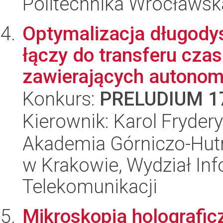
Politechnika Wrocławsk
Optymalizacja długod
łączy do transferu czas
zawierających autonomi
Konkurs:
PRELUDIUM 1
Kierownik: Karol Fryder
Akademia Górniczo-Hutn
w Krakowie, Wydział Info
Telekomunikacji
Mikroskopia holograficz