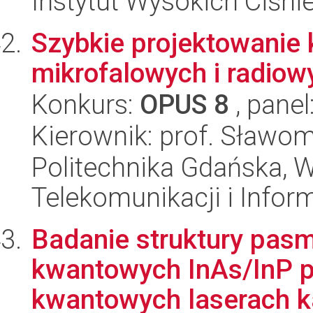
Instytut Wysokich Ciśni
Szybkie projektowanie
mikrofalowych i radiow
Konkurs:
OPUS 8
, panel
Kierownik: prof. Sławom
Politechnika Gdańska, Wy
Telekomunikacji i Infor
Badanie struktury pasm
kwantowych InAs/InP 
kwantowych laserach k