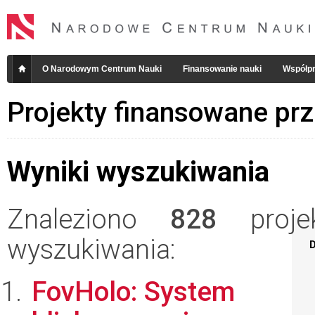
O Narodowym Centrum Nauki
Finansowanie nauki
Współpr
Projekty finansowane pr
Wyniki wyszukiwania
Znaleziono
828
projek
wyszukiwania:
D
FovHolo: System