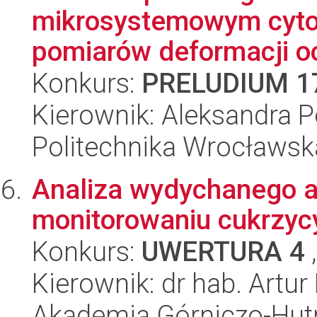
mikrosystemowym cyto
pomiarów deformacji o
Konkurs:
PRELUDIUM 1
Kierownik: Aleksandra 
Politechnika Wrocławsk
Analiza wydychanego 
monitorowaniu cukrzyc
Konkurs:
UWERTURA 4
,
Kierownik: dr hab. Artu
Akademia Górniczo-Hutn