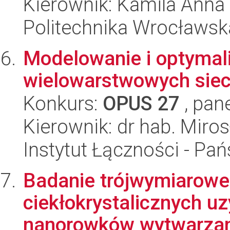
Kierownik: Kamila Ann
Politechnika Wrocławsk
Modelowanie i optymali
wielowarstwowych siec
Konkurs:
OPUS 27
, pan
Kierownik: dr hab. Miro
Instytut Łączności - Pa
Badanie trójwymiarow
ciekłokrystalicznych 
nanorowków wytwarzany