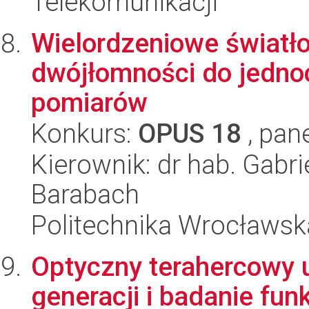
Telekomunikacji
Wielordzeniowe światł
dwójłomności do jedn
pomiarów
Konkurs:
OPUS 18
, pan
Kierownik: dr hab. Gabri
Barabach
Politechnika Wrocławsk
Optyczny terahercowy 
generacji i badanie f