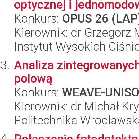
optycznej i jednomodow
Konkurs:
OPUS 26 (LAP
Kierownik: dr Grzegorz 
Instytut Wysokich Ciśni
Analiza zintegrowanych
polową
Konkurs:
WEAVE-UNIS
Kierownik: dr Michał Kr
Politechnika Wrocławsk
Połączenie fotodetekto