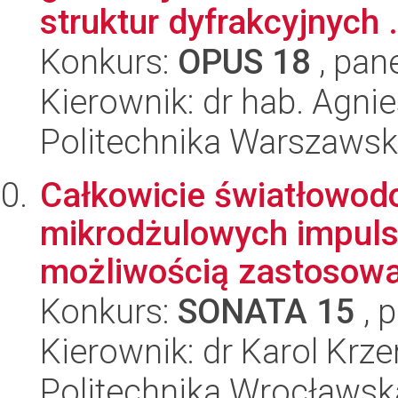
struktur dyfrakcyjnych .
Konkurs:
OPUS 18
, pan
Kierownik: dr hab. Agni
Politechnika Warszaws
Całkowicie światłowod
mikrodżulowych impuls
możliwością zastosowa
Konkurs:
SONATA 15
, 
Kierownik: dr Karol Kr
Politechnika Wrocławsk