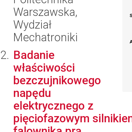
Warszawska,
Wydział
Mechatroniki
A
Badanie
właściwości
bezczujnikowego
napędu
elektrycznego z
pięciofazowym silnikie
falownika prą...