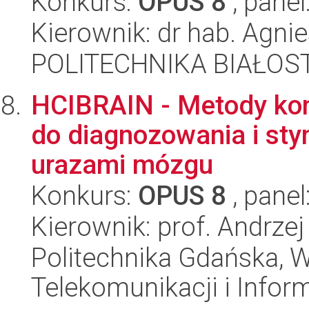
Konkurs:
OPUS 8
, panel
Kierownik: dr hab. Agn
POLITECHNIKA BIAŁOSTO
HCIBRAIN - Metody kom
do diagnozowania i sty
urazami mózgu
Konkurs:
OPUS 8
, panel
Kierownik: prof. Andrze
Politechnika Gdańska, Wy
Telekomunikacji i Infor