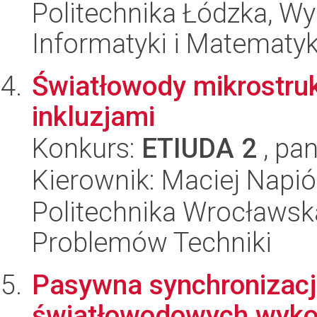
Politechnika Łódzka, Wyd
Informatyki i Matematy
Światłowody mikrostruk
inkluzjami
Konkurs:
ETIUDA 2
, pan
Kierownik: Maciej Napi
Politechnika Wrocławs
Problemów Techniki
Pasywna synchronizac
światłowodowych wykor