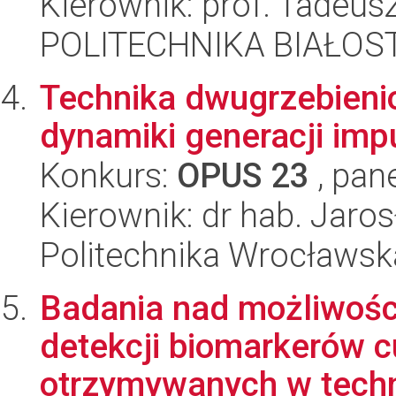
Kierownik: prof. Tadeus
POLITECHNIKA BIAŁOSTO
Technika dwugrzebieni
dynamiki generacji im
Konkurs:
OPUS 23
, pan
Kierownik: dr hab. Jaro
Politechnika Wrocławsk
Badania nad możliwości
detekcji biomarkerów 
otrzymywanych w techn