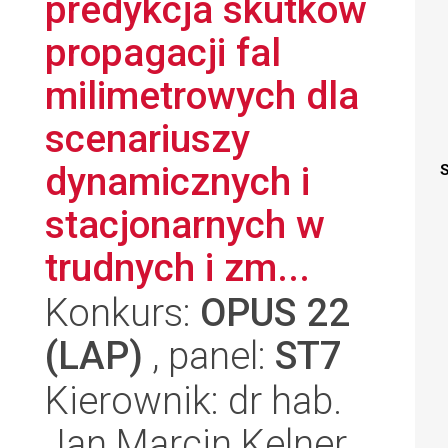
predykcja skutków
propagacji fal
milimetrowych dla
scenariuszy
dynamicznych i
S
stacjonarnych w
trudnych i zm...
Konkurs:
OPUS 22
(LAP)
, panel:
ST7
Kierownik: dr hab.
Jan Marcin Kelner