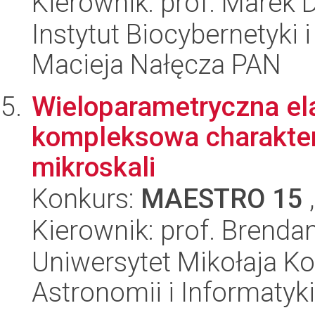
Kierownik: prof. Marek 
Instytut Biocybernetyki 
Macieja Nałęcza PAN
Wieloparametryczna ela
kompleksowa charakter
mikroskali
Konkurs:
MAESTRO 15
,
Kierownik: prof. Brend
Uniwersytet Mikołaja Kop
Astronomii i Informatyk