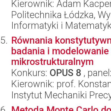
Kierownik: Adam Kacpe
Politechnika Łódzka, Wyd
Informatyki i Matematy
Równania konstytutywne
badania i modelowanie
mikrostrukturalnym
Konkurs:
OPUS 8
, panel
Kierownik: prof. Konsta
Instytut Mechaniki Prec
Metoda Monte Carlo d