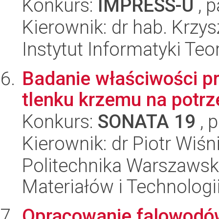
Konkurs:
IMPRESS-U
, p
Kierownik: dr hab. Krzy
Instytut Informatyki Te
Badanie właściwości p
tlenku krzemu na potrze
Konkurs:
SONATA 19
, 
Kierownik: dr Piotr Wiśn
Politechnika Warszaws
Materiałów i Technolog
Opracowanie falowodów