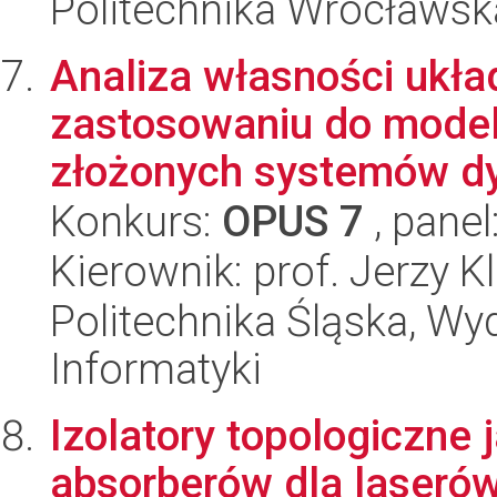
Politechnika Wrocławska
Analiza własności ukł
zastosowaniu do model
złożonych systemów d
Konkurs:
OPUS 7
, panel
Kierownik: prof. Jerzy 
Politechnika Śląska, Wyd
Informatyki
Izolatory topologiczne
absorberów dla laseró