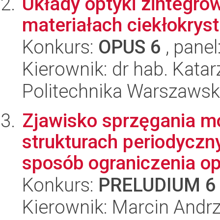
Układy optyki zintegro
materiałach ciekłokrys
Konkurs:
OPUS 6
, panel
Kierownik: dr hab. Kat
Politechnika Warszawska
Zjawisko sprzęgania 
strukturach periodyczn
sposób ograniczenia opt
Konkurs:
PRELUDIUM 6
Kierownik: Marcin Andrz