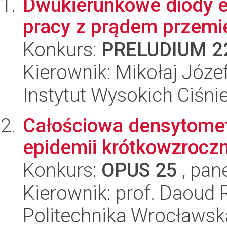
Dwukierunkowe diody e
pracy z prądem przem
Konkurs:
PRELUDIUM 2
Kierownik: Mikołaj Józe
Instytut Wysokich Ciśni
Całościowa densytomet
epidemii krótkowzrocz
Konkurs:
OPUS 25
, pan
Kierownik: prof. Daoud 
Politechnika Wrocławsk