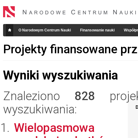
O Narodowym Centrum Nauki
Finansowanie nauki
Współpr
Projekty finansowane pr
Wyniki wyszukiwania
Znaleziono
828
projek
wyszukiwania:
D
Wielopasmowa