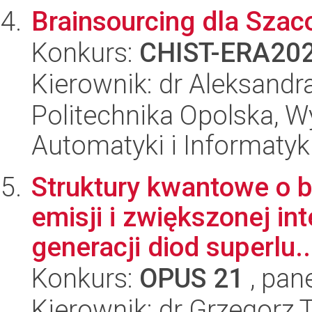
Brainsourcing dla Sza
Konkurs:
CHIST-ERA20
Kierownik: dr Aleksand
Politechnika Opolska, Wy
Automatyki i Informatyk
Struktury kwantowe o 
emisji i zwiększonej in
generacji diod superlu..
Konkurs:
OPUS 21
, pan
Kierownik: dr Grzegorz