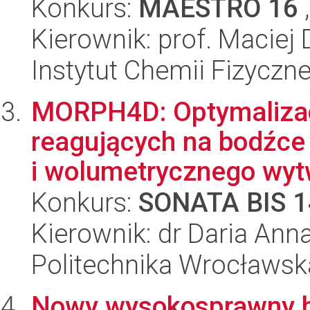
Konkurs:
MAESTRO 16
,
Kierownik: prof. Maciej
Instytut Chemii Fizyczn
MORPH4D: Optymalizacj
reagujących na bodźce
i wolumetrycznego wytw
Konkurs:
SONATA BIS 1
Kierownik: dr Daria An
Politechnika Wrocławsk
Nowy wysokosprawny h