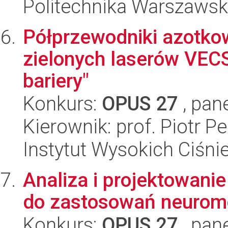
Politechnika Warszaws
Półprzewodniki azotko
zielonych laserów VEC
bariery"
Konkurs:
OPUS 27
, pan
Kierownik: prof. Piotr Pe
Instytut Wysokich Ciśni
Analiza i projektowan
do zastosowań neurom
Konkurs:
OPUS 27
, pan