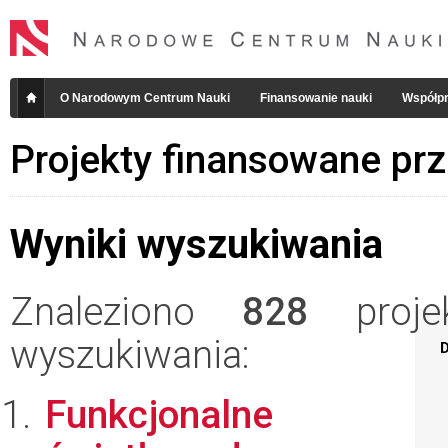
O Narodowym Centrum Nauki
Finansowanie nauki
Współpr
Projekty finansowane pr
Wyniki wyszukiwania
Znaleziono
828
projek
wyszukiwania:
D
Funkcjonalne