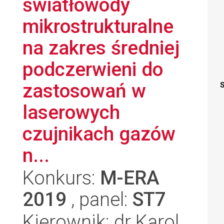
światłowody
mikrostrukturalne
na zakres średniej
podczerwieni do
zastosowań w
S
laserowych
czujnikach gazów
n...
Konkurs:
M-ERA
2019
, panel:
ST7
Kierownik: dr Karol