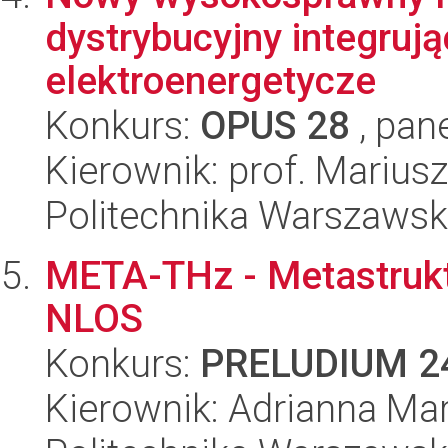
dystrybucyjny integruj
elektroenergetycze
Konkurs:
OPUS 28
, pan
Kierownik: prof. Marius
Politechnika Warszaws
META-THz - Metastrukt
NLOS
Konkurs:
PRELUDIUM 2
Kierownik: Adrianna Mar