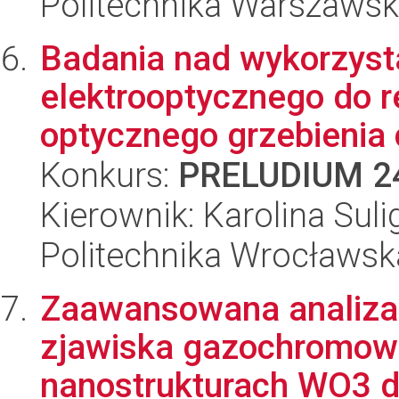
Politechnika Warszaws
Badania nad wykorzyst
elektrooptycznego do 
optycznego grzebienia c
Konkurs:
PRELUDIUM 2
Kierownik: Karolina Suli
Politechnika Wrocławsk
Zaawansowana analiz
zjawiska gazochromow
nanostrukturach WO3 dl