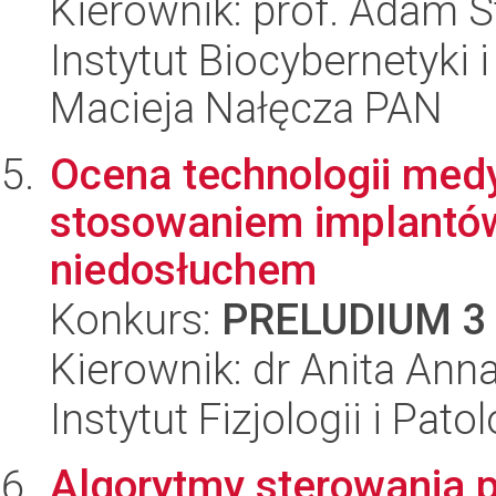
Kierownik: prof. Adam S
Instytut Biocybernetyki 
Macieja Nałęcza PAN
Ocena technologii med
stosowaniem implantów
niedosłuchem
Konkurs:
PRELUDIUM 3
Kierownik: dr Anita Ann
Instytut Fizjologii i Pato
Algorytmy sterowania 