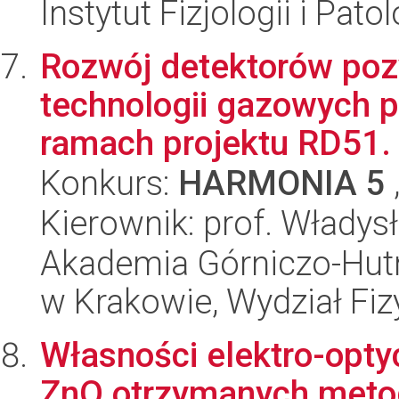
Instytut Fizjologii i Pato
Rozwój detektorów poz
technologii gazowych 
ramach projektu RD51.
Konkurs:
HARMONIA 5
Kierownik: prof. Włady
Akademia Górniczo-Hutn
w Krakowie, Wydział Fiz
Własności elektro-opt
ZnO otrzymanych meto