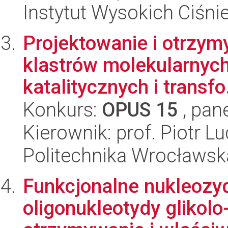
Instytut Wysokich Ciśni
Projektowanie i otrzy
klastrów molekularnych
katalitycznych i transfo.
Konkurs:
OPUS 15
, pan
Kierownik: prof. Piotr L
Politechnika Wrocławsk
Funkcjonalne nukleozyd
oligonukleotydy glikol