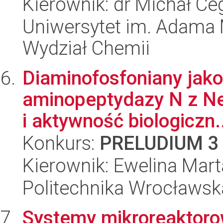
Kierownik: dr Michał Ce
Uniwersytet im. Adama 
Wydział Chemii
Diaminofosfoniany jako 
aminopeptydazy N z Nei
i aktywność biologiczn.
Konkurs:
PRELUDIUM 3
Kierownik: Ewelina Mar
Politechnika Wrocławsk
Systemy mikroreaktorow