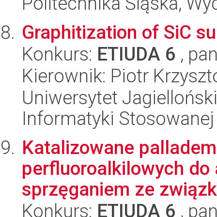
Politechnika Śląska, Wy
Graphitization of SiC su
Konkurs:
ETIUDA 6
, pan
Kierownik: Piotr Krzysz
Uniwersytet Jagielloński
Informatyki Stosowanej
Katalizowane pallade
perfluoroalkilowych do
sprzęganiem ze związka
Konkurs:
ETIUDA 6
, pan