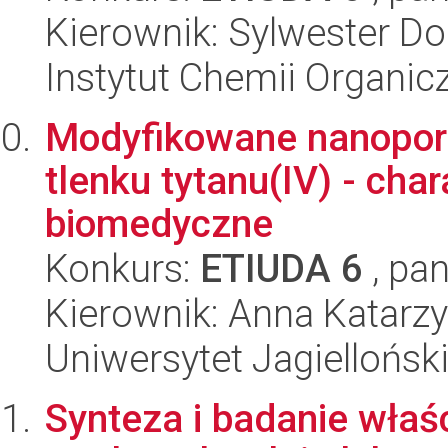
Kierownik: Sylwester D
Instytut Chemii Organi
Modyfikowane nanopo
tlenku tytanu(IV) - cha
biomedyczne
Konkurs:
ETIUDA 6
, pan
Kierownik: Anna Katarz
Uniwersytet Jagiellońsk
Synteza i badanie wła