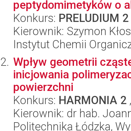
peptydomimetyków o ak
Konkurs:
PRELUDIUM 2
Kierownik: Szymon Kło
Instytut Chemii Organi
Wpływ geometrii cząst
inicjowania polimeryzac
powierzchni
Konkurs:
HARMONIA 2
Kierownik: dr hab. Joann
Politechnika Łódzka, W