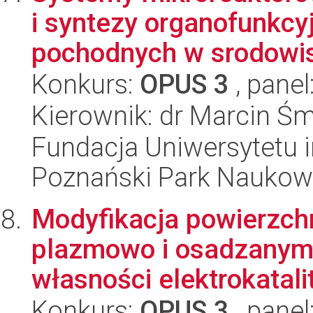
i syntezy organofunkcy
pochodnych w srodowis
Konkurs:
OPUS 3
, panel
Kierownik: dr Marcin Śm
Fundacja Uniwersytetu 
Poznański Park Naukow
Modyfikacja powierzc
plazmowo i osadzanym 
własności elektrokatali
Konkurs:
OPUS 3
, panel