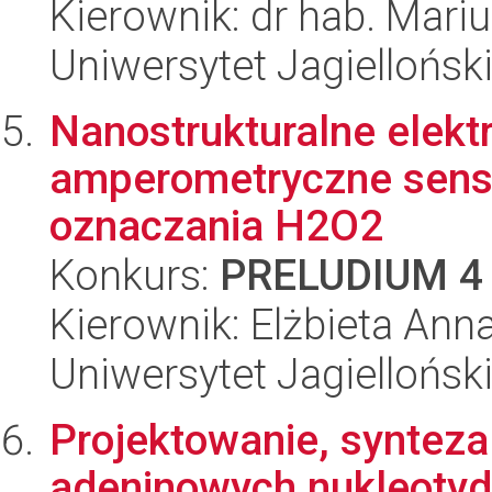
Kierownik: dr hab. Mari
Uniwersytet Jagiellońsk
Nanostrukturalne elek
amperometryczne senso
oznaczania H2O2
Konkurs:
PRELUDIUM 4
Kierownik: Elżbieta An
Uniwersytet Jagiellońsk
Projektowanie, synteza
adeninowych nukleoty