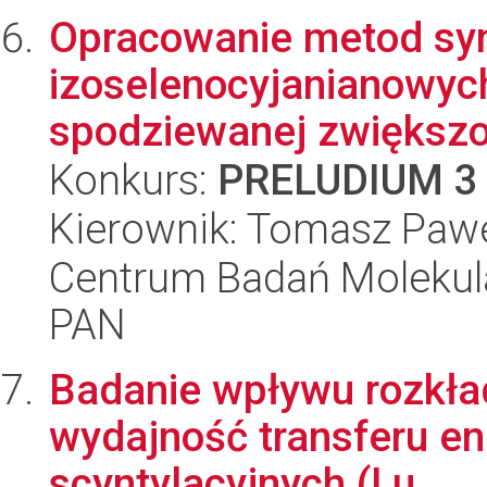
Opracowanie metod syn
izoselenocyjanianowyc
spodziewanej zwiększon
Konkurs:
PRELUDIUM 3
Kierownik: Tomasz Pawe
Centrum Badań Molekul
PAN
Badanie wpływu rozkła
wydajność transferu ene
scyntylacyjnych (Lu,...