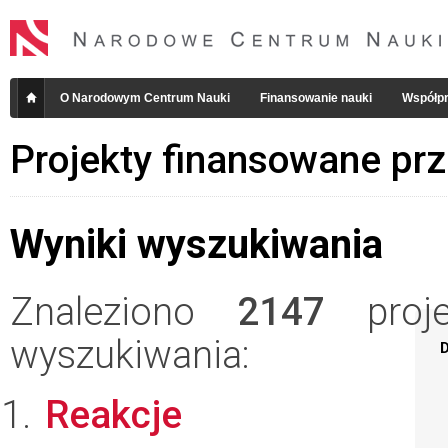
O Narodowym Centrum Nauki
Finansowanie nauki
Współpr
Projekty finansowane pr
Wyniki wyszukiwania
Znaleziono
2147
projek
wyszukiwania:
D
Reakcje