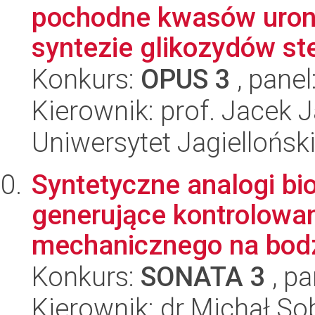
pochodne kwasów urono
syntezie glikozydów ste
Konkurs:
OPUS 3
, panel
Kierownik: prof. Jacek 
Uniwersytet Jagiellońsk
Syntetyczne analogi bi
generujące kontrolowa
mechanicznego na bodz
Konkurs:
SONATA 3
, pa
Kierownik: dr Michał So