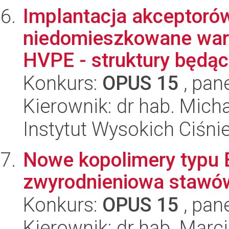
Implantacja akceptorów
niedomieszkowane war
HVPE - struktury będąc
Konkurs:
OPUS 15
, pan
Kierownik: dr hab. Mich
Instytut Wysokich Ciśni
Nowe kopolimery typu B
zwyrodnieniowa stawó
Konkurs:
OPUS 15
, pan
Kierownik: dr hab. Mar