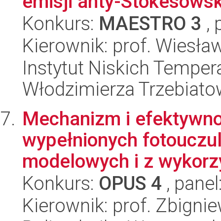
emisji anty-Stokesows
Konkurs:
MAESTRO 3
, 
Kierownik: prof. Wiesła
Instytut Niskich Tempera
Włodzimierza Trzebiat
Mechanizm i efektywno
wypełnionych fotouczu
modelowych i z wykorz
Konkurs:
OPUS 4
, panel
Kierownik: prof. Zbigni