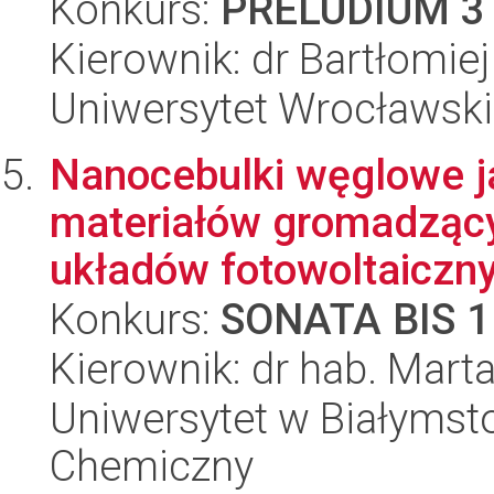
Konkurs:
PRELUDIUM 3
Kierownik: dr Bartłomie
Uniwersytet Wrocławski
Nanocebulki węglowe j
materiałów gromadzący
układów fotowoltaicznyc
Konkurs:
SONATA BIS 1
Kierownik: dr hab. Mart
Uniwersytet w Białymsto
Chemiczny