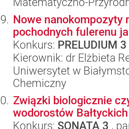
Matematyczno-Przyrodn
Nowe nanokompozyty na 
pochodnych fulerenu ja
Konkurs:
PRELUDIUM 3
Kierownik: dr Elżbieta R
Uniwersytet w Białymsto
Chemiczny
Związki biologicznie c
wodorostów Bałtyckich
Konkurs:
SONATA 3
, pa