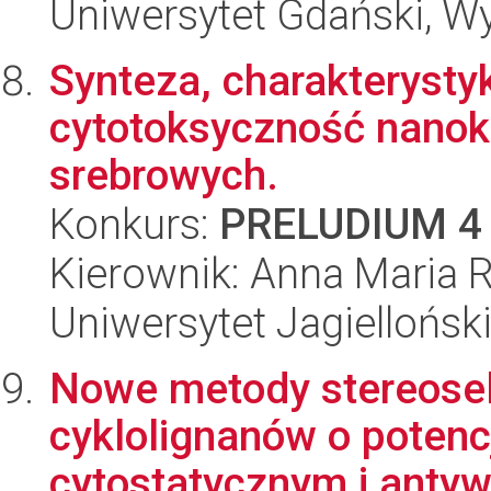
Uniwersytet Gdański, W
Synteza, charakterysty
cytotoksyczność nano
srebrowych.
Konkurs:
PRELUDIUM 4
Kierownik: Anna Maria R
Uniwersytet Jagiellońsk
Nowe metody stereosel
cyklolignanów o potenc
cytostatycznym i anty