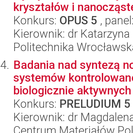
kryształów i nanocząst
Konkurs:
OPUS 5
, panel
Kierownik: dr Katarzyn
Politechnika Wrocławsk
Badania nad syntezą n
systemów kontrolowane
biologicznie aktywnych 
Konkurs:
PRELUDIUM 5
Kierownik: dr Magdalen
Centrum Materiałów Po