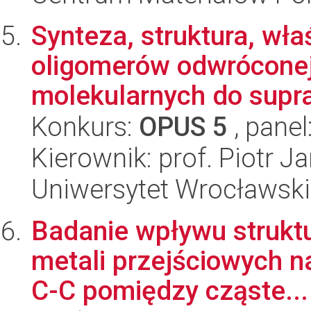
Synteza, struktura, wł
oligomerów odwróconej 
molekularnych do supra
Konkurs:
OPUS 5
, panel
Kierownik: prof. Piotr 
Uniwersytet Wrocławski
Badanie wpływu strukt
metali przejściowych n
C-C pomiędzy cząste...