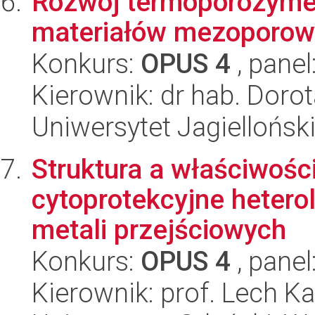
Rozwój termoporozymet
materiałów mezoporow
Konkurs:
OPUS 4
, panel
Kierownik: dr hab. Dor
Uniwersytet Jagiellońsk
Struktura a właściwośc
cytoprotekcyjne heter
metali przejściowych
Konkurs:
OPUS 4
, panel
Kierownik: prof. Lech K