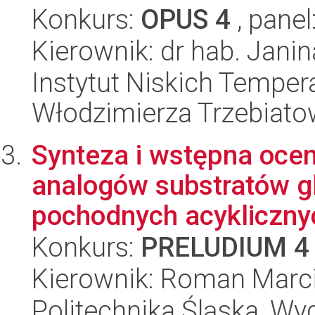
Konkurs:
OPUS 4
, panel
Kierownik: dr hab. Janin
Instytut Niskich Tempera
Włodzimierza Trzebiat
Synteza i wstępna ocen
analogów substratów gl
pochodnych acyklicznyc
Konkurs:
PRELUDIUM 4
Kierownik: Roman Marc
Politechnika Śląska, Wy