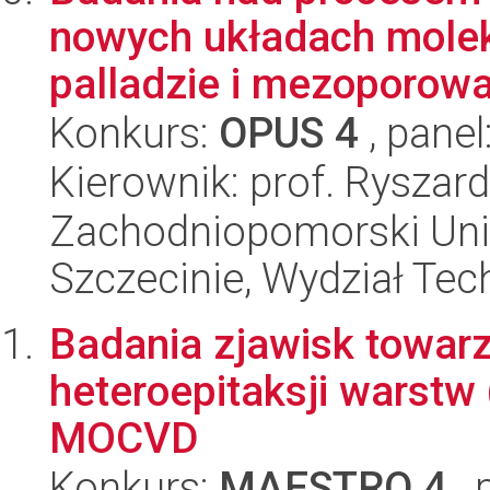
nowych układach molek
palladzie i mezoporowa
Konkurs:
OPUS 4
, panel
Kierownik: prof. Ryszar
Zachodniopomorski Uni
Szczecinie, Wydział Tech
Badania zjawisk towarz
heteroepitaksji warst
MOCVD
Konkurs:
MAESTRO 4
, 