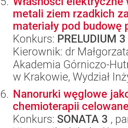
Własności elektryczne
metali ziem rzadkich 
materiały pod budowę p
Konkurs:
PRELUDIUM 3
Kierownik: dr Małgorzat
Akademia Górniczo-Hutn
w Krakowie, Wydział Inży
Nanorurki węglowe jak
chemioterapii celowane
Konkurs:
SONATA 3
, pa