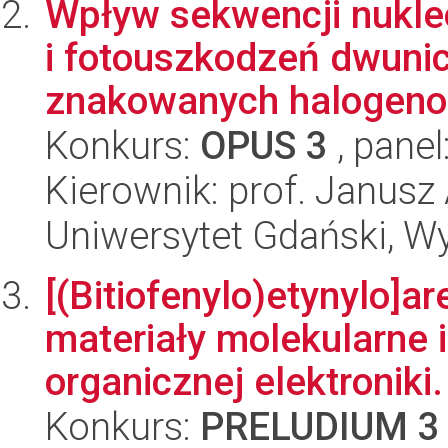
Wpływ sekwencji nukle
i fotouszkodzeń dwun
znakowanych halogeno
Konkurs:
OPUS 3
, panel
Kierownik: prof. Janus
Uniwersytet Gdański, W
[(Bitiofenylo)etynylo]a
materiały molekularne 
organicznej elektroniki.
Konkurs:
PRELUDIUM 3