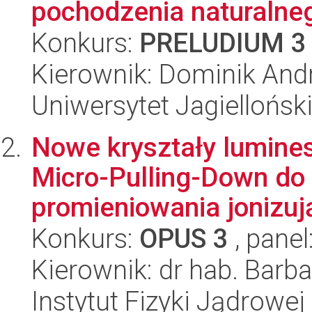
pochodzenia naturalne
Konkurs:
PRELUDIUM 3
Kierownik: Dominik And
Uniwersytet Jagiellońsk
Nowe kryształy lumine
Micro-Pulling-Down d
promieniowania jonizują
Konkurs:
OPUS 3
, panel
Kierownik: dr hab. Bar
Instytut Fizyki Jądrowej