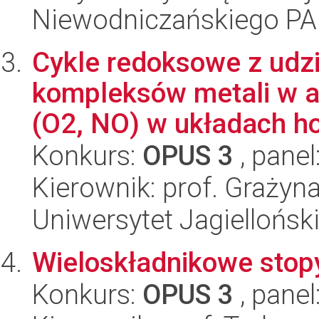
Niewodniczańskiego P
Cykle redoksowe z udz
kompleksów metali w a
(O2, NO) w układach h
Konkurs:
OPUS 3
, panel
Kierownik: prof. Grażyn
Uniwersytet Jagiellońsk
Wieloskładnikowe sto
Konkurs:
OPUS 3
, panel