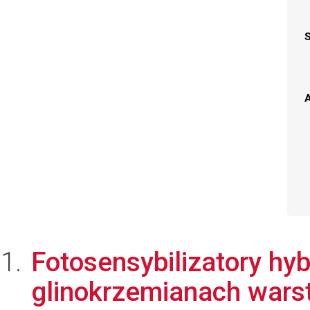
A
Fotosensybilizatory hy
glinokrzemianach wars