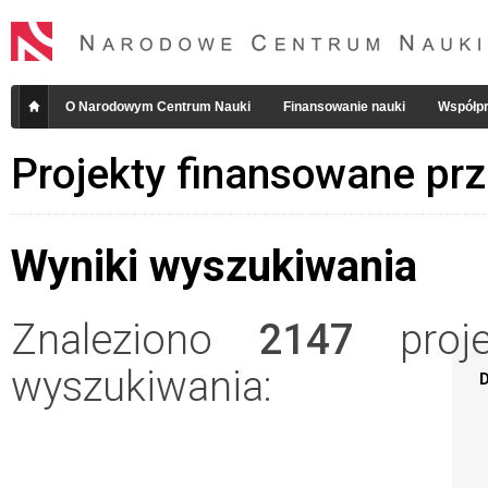
O Narodowym Centrum Nauki
Finansowanie nauki
Współpr
Projekty finansowane pr
Wyniki wyszukiwania
Znaleziono
2147
projek
wyszukiwania:
D