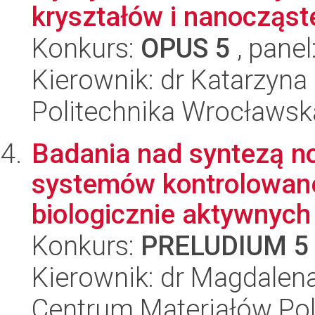
kryształów i nanocząst
Konkurs:
OPUS 5
, panel
Kierownik: dr Katarzyn
Politechnika Wrocławsk
Badania nad syntezą n
systemów kontrolowane
biologicznie aktywnych 
Konkurs:
PRELUDIUM 5
Kierownik: dr Magdalen
Centrum Materiałów Po