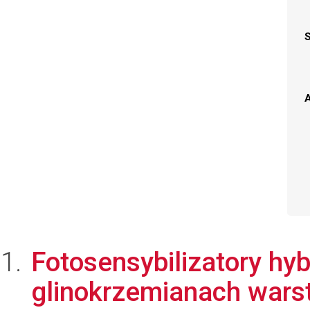
A
Fotosensybilizatory hy
glinokrzemianach wars