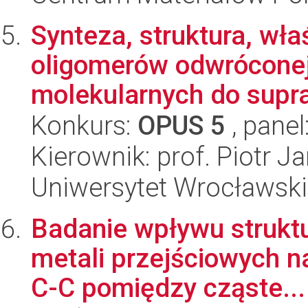
Synteza, struktura, wł
oligomerów odwróconej 
molekularnych do supra
Konkurs:
OPUS 5
, panel
Kierownik: prof. Piotr 
Uniwersytet Wrocławski
Badanie wpływu strukt
metali przejściowych n
C-C pomiędzy cząste...