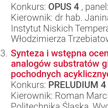
Konkurs:
OPUS 4
, panel
Kierownik: dr hab. Janin
Instytut Niskich Tempera
Włodzimierza Trzebiat
Synteza i wstępna ocen
analogów substratów gl
pochodnych acyklicznyc
Konkurs:
PRELUDIUM 4
Kierownik: Roman Marc
Politechnika Śląska, Wy