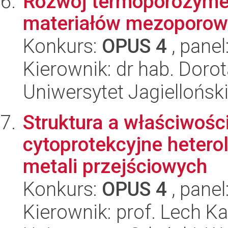
Rozwój termoporozymet
materiałów mezoporow
Konkurs:
OPUS 4
, panel
Kierownik: dr hab. Dor
Uniwersytet Jagiellońsk
Struktura a właściwośc
cytoprotekcyjne heter
metali przejściowych
Konkurs:
OPUS 4
, panel
Kierownik: prof. Lech K