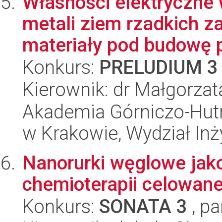
Własności elektryczne
metali ziem rzadkich 
materiały pod budowę p
Konkurs:
PRELUDIUM 3
Kierownik: dr Małgorzat
Akademia Górniczo-Hutn
w Krakowie, Wydział Inży
Nanorurki węglowe jak
chemioterapii celowane
Konkurs:
SONATA 3
, pa