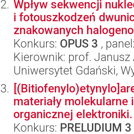
Wpływ sekwencji nukle
i fotouszkodzeń dwun
znakowanych halogeno
Konkurs:
OPUS 3
, panel
Kierownik: prof. Janus
Uniwersytet Gdański, W
[(Bitiofenylo)etynylo]a
materiały molekularne 
organicznej elektroniki.
Konkurs:
PRELUDIUM 3