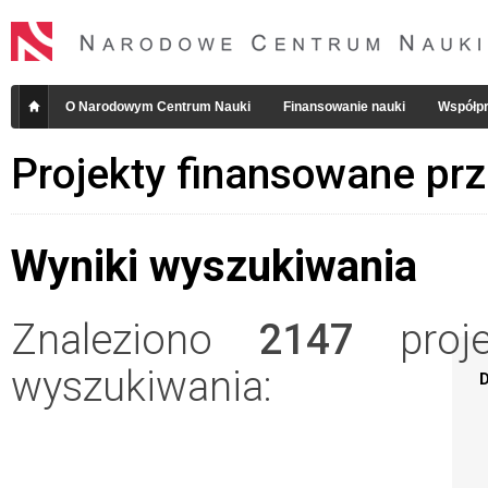
O Narodowym Centrum Nauki
Finansowanie nauki
Współpr
Projekty finansowane pr
Wyniki wyszukiwania
Znaleziono
2147
projek
wyszukiwania:
D