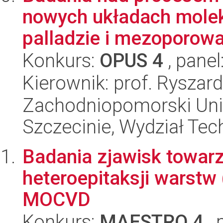
nowych układach molek
palladzie i mezoporowa
Konkurs:
OPUS 4
, panel
Kierownik: prof. Ryszar
Zachodniopomorski Uni
Szczecinie, Wydział Tech
Badania zjawisk towarz
heteroepitaksji warst
MOCVD
Konkurs:
MAESTRO 4
, 