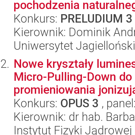
pochodzenia naturalne
Konkurs:
PRELUDIUM 3
Kierownik: Dominik And
Uniwersytet Jagiellońsk
Nowe kryształy lumine
Micro-Pulling-Down d
promieniowania jonizują
Konkurs:
OPUS 3
, panel
Kierownik: dr hab. Bar
Instytut Fizyki Jądrowej