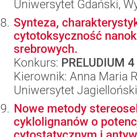
Uniwersytet Gdański, W
Synteza, charakterysty
cytotoksyczność nano
srebrowych.
Konkurs:
PRELUDIUM 4
Kierownik: Anna Maria R
Uniwersytet Jagiellońsk
Nowe metody stereosel
cyklolignanów o potenc
cytostatycznym i anty