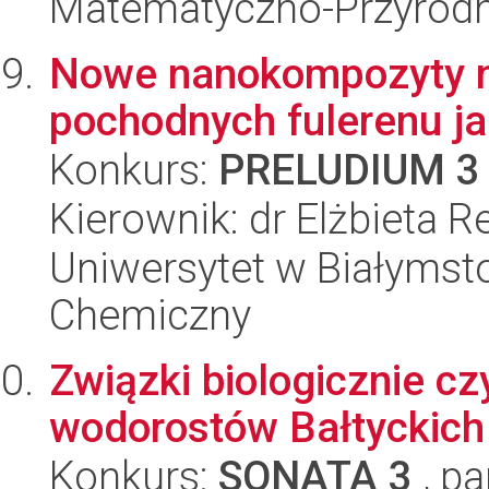
Matematyczno-Przyrodn
Nowe nanokompozyty na 
pochodnych fulerenu ja
Konkurs:
PRELUDIUM 3
Kierownik: dr Elżbieta R
Uniwersytet w Białymsto
Chemiczny
Związki biologicznie c
wodorostów Bałtyckich
Konkurs:
SONATA 3
, pa