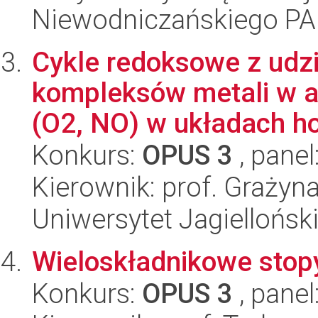
Niewodniczańskiego P
Cykle redoksowe z udz
kompleksów metali w a
(O2, NO) w układach h
Konkurs:
OPUS 3
, panel
Kierownik: prof. Grażyn
Uniwersytet Jagiellońsk
Wieloskładnikowe sto
Konkurs:
OPUS 3
, panel