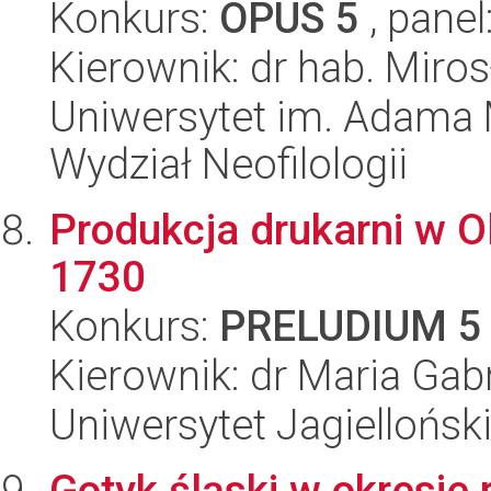
Konkurs:
OPUS 5
, panel
Kierownik: dr hab. Miro
Uniwersytet im. Adama 
Wydział Neofilologii
Produkcja drukarni w O
1730
Konkurs:
PRELUDIUM 5
Kierownik: dr Maria Gab
Uniwersytet Jagielloński
Gotyk śląski w okresie 