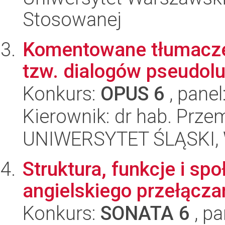
Stosowanej
Komentowane tłumacze
tzw. dialogów pseudol
Konkurs:
OPUS 6
, panel
Kierownik: dr hab. Prz
UNIWERSYTET ŚLĄSKI, W
Struktura, funkcje i sp
angielskiego przełącza
Konkurs:
SONATA 6
, pa