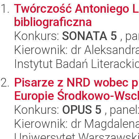
Twórczość Antoniego L
bibliograficzna
Konkurs:
SONATA 5
, pa
Kierownik: dr Aleksandr
Instytut Badań Literack
Pisarze z NRD wobec 
Europie Środkowo-Wsch
Konkurs:
OPUS 5
, panel
Kierownik: dr Magdalen
Uniwersytet Warszawski,