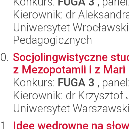
Konkurs:
FUGA 3
, panel
Kierownik: dr Aleksand
Uniwersytet Wrocławski,
Pedagogicznych
Socjolingwistyczne stu
z Mezopotamii i z Mari
Konkurs:
FUGA 3
, panel
Kierownik: dr Krzysztof
Uniwersytet Warszawski,
Idee wędrowne na słowi