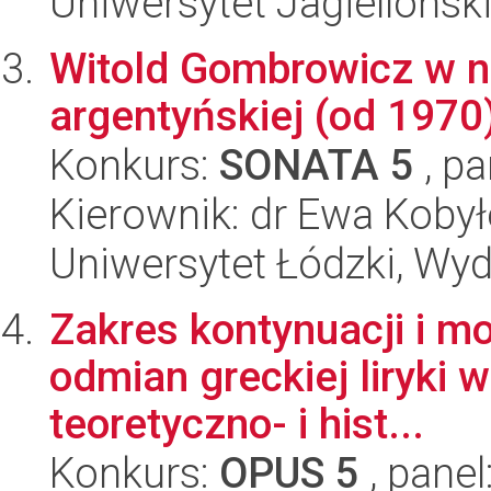
Uniwersytet Jagielloński
Witold Gombrowicz w na
argentyńskiej (od 1970
Konkurs:
SONATA 5
, pa
Kierownik: dr Ewa Koby
Uniwersytet Łódzki, Wydz
Zakres kontynuacji i m
odmian greckiej liryki 
teoretyczno- i hist...
Konkurs:
OPUS 5
, panel