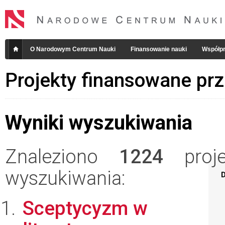
O Narodowym Centrum Nauki
Finansowanie nauki
Współpr
Projekty finansowane pr
Wyniki wyszukiwania
Znaleziono
1224
projek
wyszukiwania:
D
Sceptycyzm w