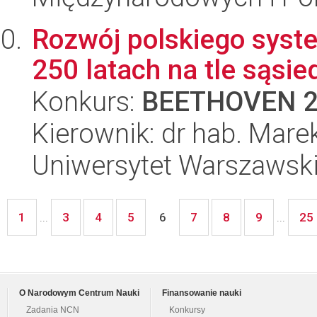
Rozwój polskiego syst
250 latach na tle sąsi
Konkurs:
BEETHOVEN 
Kierownik: dr hab. Mare
Uniwersytet Warszawski,
1
3
4
5
7
8
9
25
...
6
...
O Narodowym Centrum Nauki
Finansowanie nauki
Zadania NCN
Konkursy