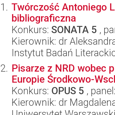
Twórczość Antoniego L
bibliograficzna
Konkurs:
SONATA 5
, pa
Kierownik: dr Aleksandr
Instytut Badań Literack
Pisarze z NRD wobec 
Europie Środkowo-Wsch
Konkurs:
OPUS 5
, panel
Kierownik: dr Magdalen
Uniwersytet Warszawski,