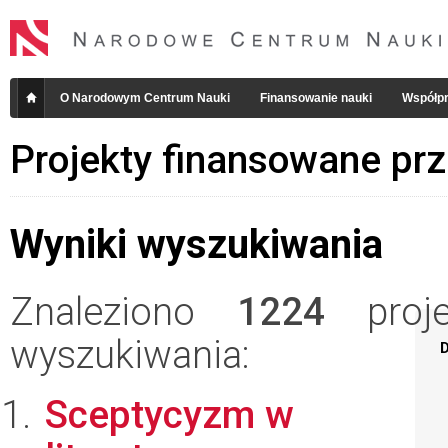
O Narodowym Centrum Nauki
Finansowanie nauki
Współpr
Projekty finansowane pr
Wyniki wyszukiwania
Znaleziono
1224
projek
wyszukiwania:
D
Sceptycyzm w