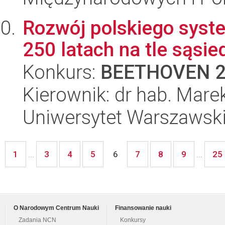
Rozwój polskiego syst
250 latach na tle sąsi
Konkurs:
BEETHOVEN 
Kierownik: dr hab. Mare
Uniwersytet Warszawski,
1
3
4
5
7
8
9
25
...
6
...
O Narodowym Centrum Nauki
Finansowanie nauki
Zadania NCN
Konkursy