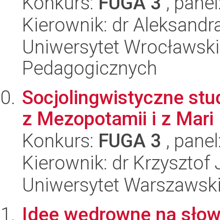
Konkurs:
FUGA 3
, panel
Kierownik: dr Aleksand
Uniwersytet Wrocławski,
Pedagogicznych
Socjolingwistyczne stu
z Mezopotamii i z Mari
Konkurs:
FUGA 3
, panel
Kierownik: dr Krzysztof
Uniwersytet Warszawski,
Idee wędrowne na słowi