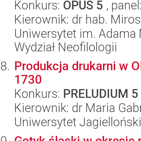
Konkurs:
OPUS 5
, panel
Kierownik: dr hab. Miro
Uniwersytet im. Adama 
Wydział Neofilologii
Produkcja drukarni w O
1730
Konkurs:
PRELUDIUM 5
Kierownik: dr Maria Gab
Uniwersytet Jagielloński
Gotyk śląski w okresie 