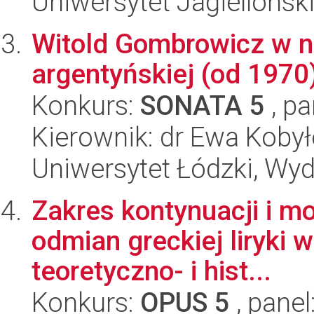
Uniwersytet Jagielloński
Witold Gombrowicz w na
argentyńskiej (od 1970
Konkurs:
SONATA 5
, pa
Kierownik: dr Ewa Koby
Uniwersytet Łódzki, Wydz
Zakres kontynuacji i m
odmian greckiej liryki 
teoretyczno- i hist...
Konkurs:
OPUS 5
, panel