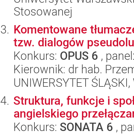
Stosowanej
Komentowane tłumacze
tzw. dialogów pseudol
Konkurs:
OPUS 6
, panel
Kierownik: dr hab. Prz
UNIWERSYTET ŚLĄSKI, W
Struktura, funkcje i sp
angielskiego przełącza
Konkurs:
SONATA 6
, pa