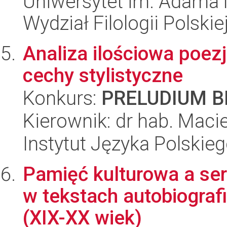
Uniwersytet im. Adama 
Wydział Filologii Polskie
Analiza ilościowa poezj
cechy stylistyczne
Konkurs:
PRELUDIUM BI
Kierownik: dr hab. Maci
Instytut Języka Polskie
Pamięć kulturowa a se
w tekstach autobiograf
(XIX-XX wiek)