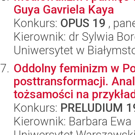
Guya Gavriela Kaya
Konkurs:
OPUS 19
, pan
Kierownik: dr Sylwia B
Uniwersytet w Białymsto
Oddolny feminizm w Pol
posttransformacji. Anal
tożsamości na przykład
Konkurs:
PRELUDIUM 1
Kierownik: Barbara Ewa
Uniwersytet Warszawsk