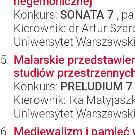
hegemonicznej
Konkurs:
SONATA 7
, pa
Kierownik: dr Artur Szar
Uniwersytet Warszawski,
Malarskie przedstawieni
studiów przestrzennyc
Konkurs:
PRELUDIUM 7
Kierownik: Ika Matyjasz
Uniwersytet Warszawski
Mediewalizm i pamięć w