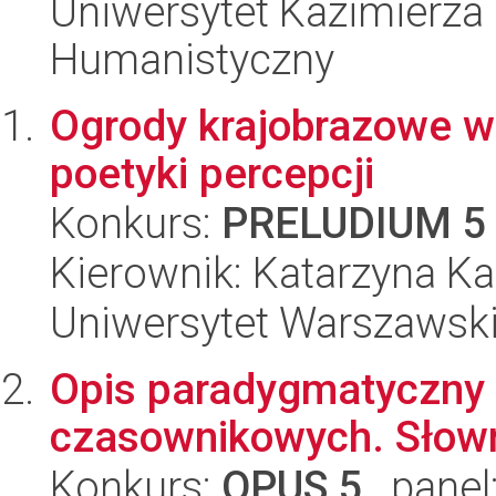
Uniwersytet Kazimierza 
Humanistyczny
Ogrody krajobrazowe w m
poetyki percepcji
Konkurs:
PRELUDIUM 5
Kierownik: Katarzyna K
Uniwersytet Warszawski,
Opis paradygmatyczny 
czasownikowych. Słown
Konkurs:
OPUS 5
, panel