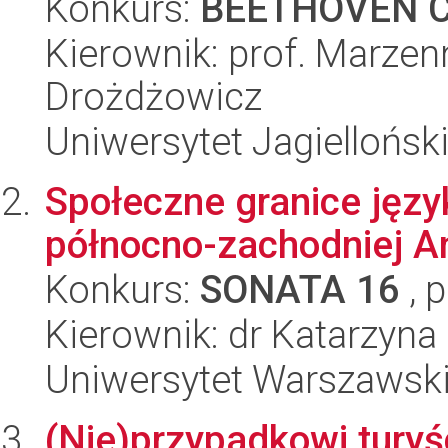
Konkurs:
BEETHOVEN C
Kierownik: prof. Marzen
Drożdżowicz
Uniwersytet Jagielloński
Społeczne granice jęz
północno-zachodniej A
Konkurs:
SONATA 16
, 
Kierownik: dr Katarzyna 
Uniwersytet Warszawski,
(Nie)przypadkowi turyśc