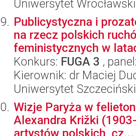
Uniwersytet Wrocławski,
Publicystyczna i proza
na rzecz polskich ruc
feministycznych w latac
Konkurs:
FUGA 3
, panel
Kierownik: dr Maciej Du
Uniwersytet Szczeciński,
Wizje Paryża w felieto
Alexandra Križki (1903
artystów polskich, cz...