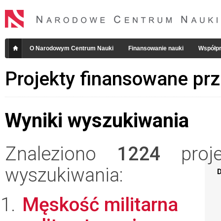
O Narodowym Centrum Nauki
Finansowanie nauki
Współpr
Projekty finansowane pr
Wyniki wyszukiwania
Znaleziono
1224
projek
wyszukiwania:
D
Męskość militarna