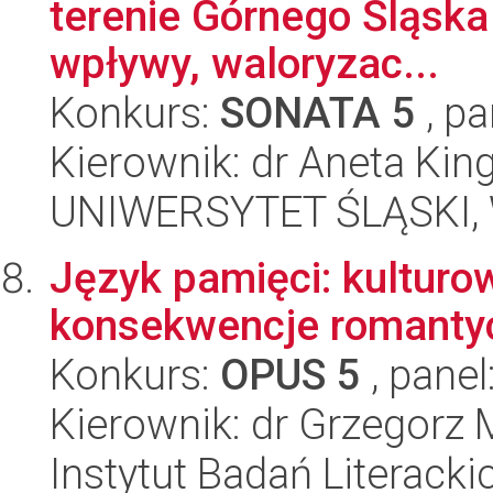
terenie Górnego Śląska 
wpływy, waloryzac...
Konkurs:
SONATA 5
, pa
Kierownik: dr Aneta Kin
UNIWERSYTET ŚLĄSKI, 
Język pamięci: kulturo
konsekwencje romantyc
Konkurs:
OPUS 5
, panel
Kierownik: dr Grzegorz
Instytut Badań Literack