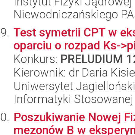
Instytut Fizyki Jądrowej
Niewodniczańskiego P
Test symetrii CPT w e
oparciu o rozpad Ks->pi
Konkurs:
PRELUDIUM 1
Kierownik: dr Daria Kisi
Uniwersytet Jagielloński
Informatyki Stosowanej
Poszukiwanie Nowej Fi
mezonów B w ekspery