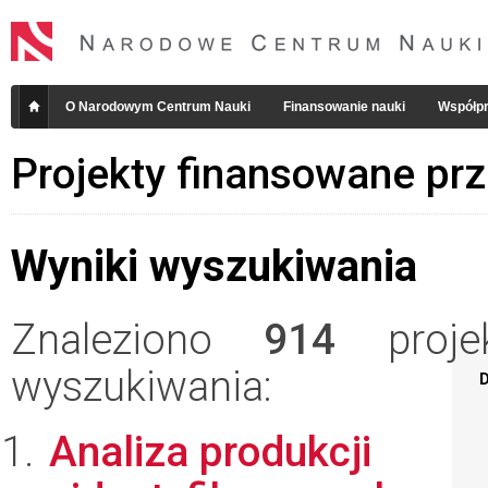
O Narodowym Centrum Nauki
Finansowanie nauki
Współpr
Projekty finansowane pr
Wyniki wyszukiwania
Znaleziono
914
projek
wyszukiwania:
D
Analiza produkcji