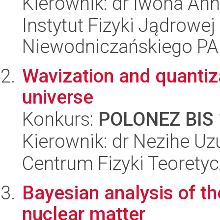
Kierownik: dr Iwona An
Instytut Fizyki Jądrowej
Niewodniczańskiego P
Wavization and quantiza
universe
Konkurs:
POLONEZ BIS 
Kierownik: dr Nezihe Uz
Centrum Fizyki Teorety
Bayesian analysis of th
nuclear matter