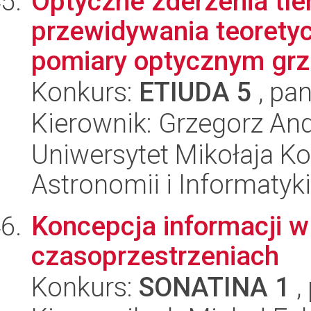
Optyczne zderzenia tle
przewidywania teorety
pomiary optycznym grz
Konkurs:
ETIUDA 5
, pan
Kierownik: Grzegorz An
Uniwersytet Mikołaja Kop
Astronomii i Informatyk
Koncepcja informacji 
czasoprzestrzeniach
Konkurs:
SONATINA 1
,