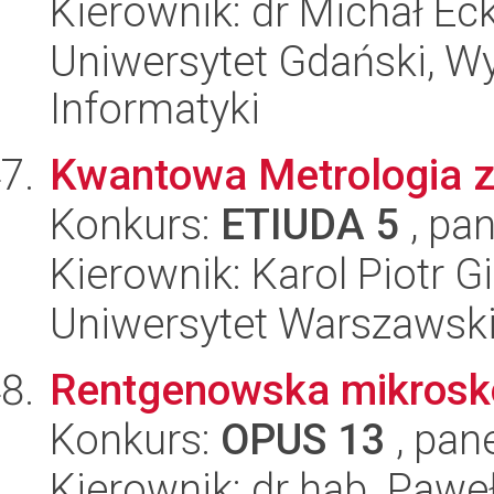
Kierownik: dr Michał Ec
Uniwersytet Gdański, Wyd
Informatyki
Kwantowa Metrologia z
Konkurs:
ETIUDA 5
, pan
Kierownik: Karol Piotr G
Uniwersytet Warszawski,
Rentgenowska mikrosk
Konkurs:
OPUS 13
, pan
Kierownik: dr hab. Pawe