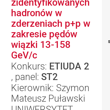
zidentyfikowanych
hadronów w
zderzeniach p+p w
zakresie pędów
wiązki 13-158
S
GeV/c
Konkurs:
ETIUDA 2
, panel:
ST2
Kierownik: Szymon
Mateusz Puławski
UNIWERSYTET