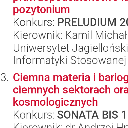
pozytonium
Konkurs:
PRELUDIUM 2
Kierownik: Kamil Michał
Uniwersytet Jagielloński
Informatyki Stosowanej
Ciemna materia i bari
ciemnych sektorach or
kosmologicznych
Konkurs:
SONATA BIS 1
Kierownik: dr Andrzej H