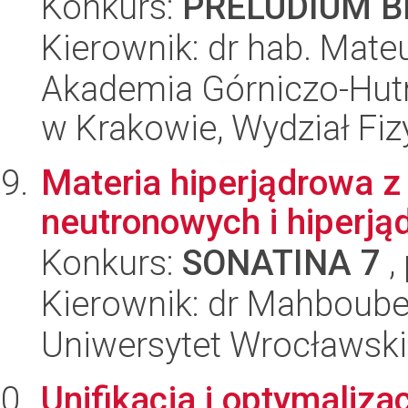
Konkurs:
PRELUDIUM BI
Kierownik: dr hab. Mate
Akademia Górniczo-Hutn
w Krakowie, Wydział Fiz
Materia hiperjądrowa z
neutronowych i hiperją
Konkurs:
SONATINA 7
,
Kierownik: dr Mahboub
Uniwersytet Wrocławski,
Unifikacja i optymali