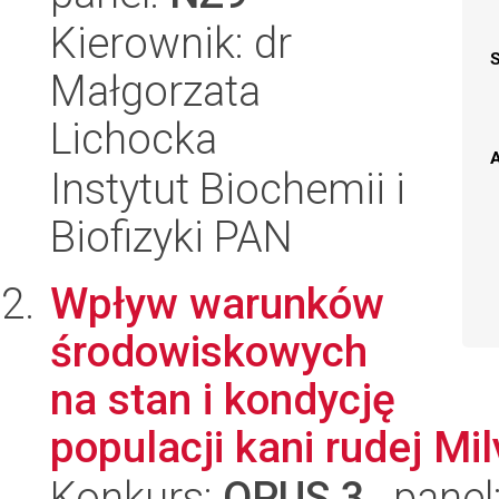
Kierownik: dr
Małgorzata
Lichocka
A
Instytut Biochemii i
Biofizyki PAN
Wpływ warunków
środowiskowych
na stan i kondycję
populacji kani rudej Mi
Konkurs:
OPUS 3
, panel