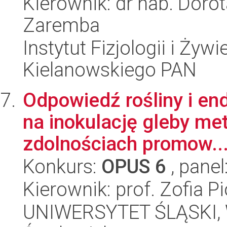
Kierownik: dr hab. Dor
Zaremba
Instytut Fizjologii i Żyw
Kielanowskiego PAN
Odpowiedź rośliny i en
na inokulację gleby me
zdolnościach promow..
Konkurs:
OPUS 6
, panel
Kierownik: prof. Zofia 
UNIWERSYTET ŚLĄSKI, Wy