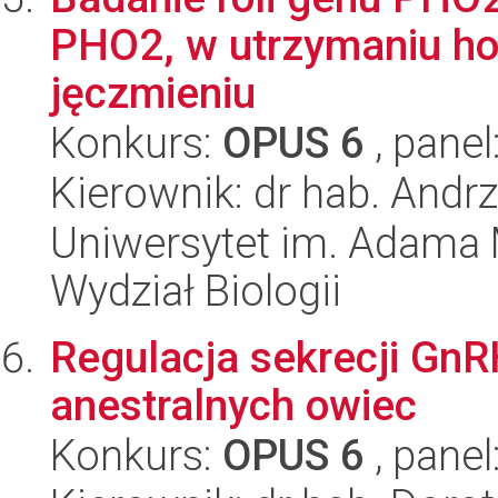
PHO2, w utrzymaniu h
jęczmieniu
Konkurs:
OPUS 6
, panel
Kierownik: dr hab. Andr
Uniwersytet im. Adama 
Wydział Biologii
Regulacja sekrecji GnR
anestralnych owiec
Konkurs:
OPUS 6
, panel