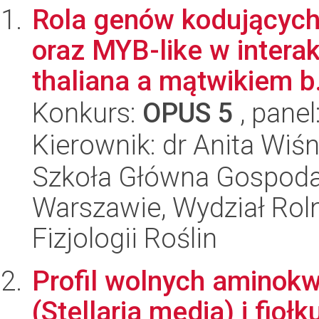
Rola genów kodujących
oraz MYB-like w intera
thaliana a mątwikiem b.
Konkurs:
OPUS 5
, panel
Kierownik: dr Anita Wiś
Szkoła Główna Gospoda
Warszawie, Wydział Rolni
Fizjologii Roślin
Profil wolnych aminok
(Stellaria media) i fiołk