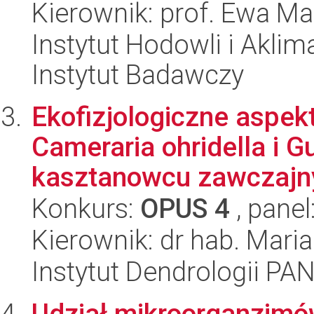
Kierownik: prof. Ewa 
Instytut Hodowli i Aklim
Instytut Badawczy
Ekofizjologiczne aspe
Cameraria ohridella i G
kasztanowcu zawczajny
Konkurs:
OPUS 4
, panel
Kierownik: dr hab. Maria
Instytut Dendrologii PA
Udział mikroorganzimów