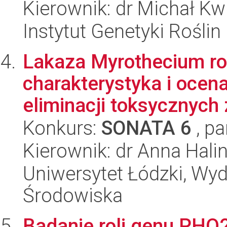
Kierownik: dr Michał Kw
Instytut Genetyki Rośli
Lakaza Myrothecium ror
charakterystyka i ocen
eliminacji toksycznych 
Konkurs:
SONATA 6
, pa
Kierownik: dr Anna Hali
Uniwersytet Łódzki, Wydz
Środowiska
Badanie roli genu PHO2