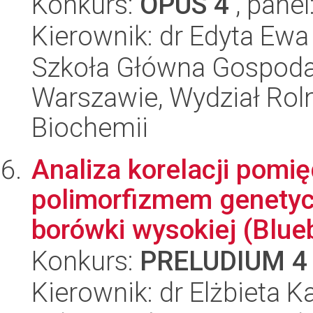
Konkurs:
OPUS 4
, panel
Kierownik: dr Edyta Ew
Szkoła Główna Gospoda
Warszawie, Wydział Rolni
Biochemii
Analiza korelacji pomi
polimorfizmem genetyc
borówki wysokiej (Blueb
Konkurs:
PRELUDIUM 4
Kierownik: dr Elżbieta 