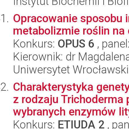
Instytut Biochemii i Biof
Opracowanie sposobu i
metabolizmie roślin na 
Konkurs:
OPUS 6
, panel
Kierownik: dr Magdalen
Uniwersytet Wrocławski,
Charakterystyka genet
z rodzaju Trichoderma
wybranych enzymów lity
Konkurs:
ETIUDA 2
, pan