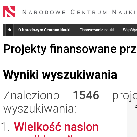
O Narodowym Centrum Nauki
Finansowanie nauki
Współpr
Projekty finansowane pr
Wyniki wyszukiwania
Znaleziono
1546
projek
wyszukiwania:
D
Wielkość nasion