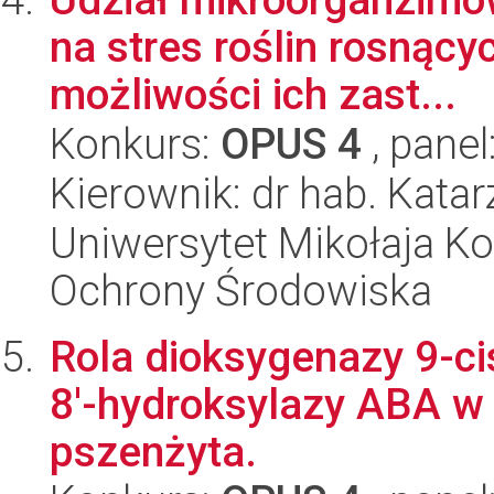
na stres roślin rosnący
możliwości ich zast...
Konkurs:
OPUS 4
, panel
Kierownik: dr hab. Kata
Uniwersytet Mikołaja Kop
Ochrony Środowiska
Rola dioksygenazy 9-c
8'-hydroksylazy ABA w 
pszenżyta.