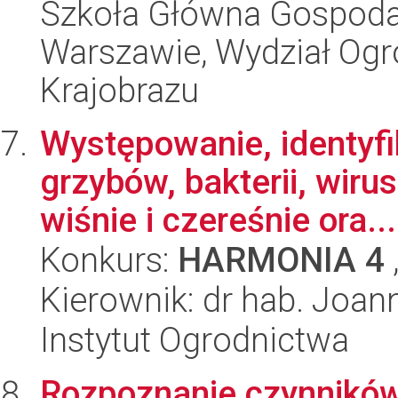
Szkoła Główna Gospoda
Warszawie, Wydział Ogro
Krajobrazu
Występowanie, identyfi
grzybów, bakterii, wiru
wiśnie i czereśnie ora...
Konkurs:
HARMONIA 4
Kierownik: dr hab. Joa
Instytut Ogrodnictwa
Rozpoznanie czynników