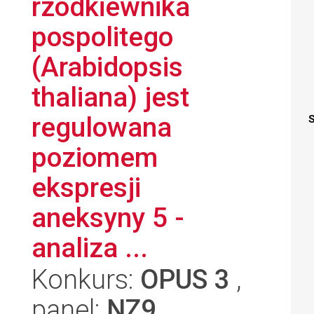
rzodkiewnika
pospolitego
(Arabidopsis
thaliana) jest
regulowana
S
poziomem
ekspresji
aneksyny 5 -
analiza ...
Konkurs:
OPUS 3
,
panel:
NZ9