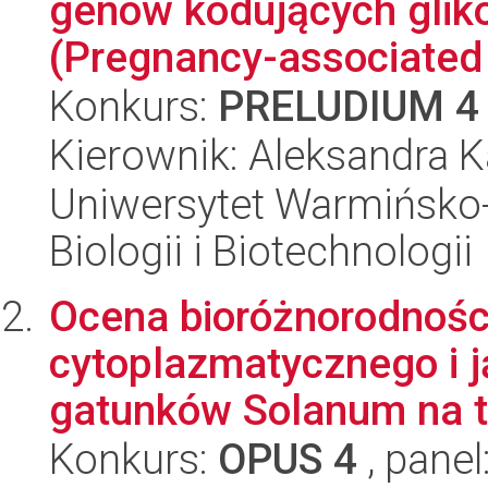
genów kodujących glik
(Pregnancy-associated 
Konkurs:
PRELUDIUM 4
Kierownik: Aleksandra K
Uniwersytet Warmińsko-
Biologii i Biotechnologii
Ocena bioróżnorodnoś
cytoplazmatycznego i 
gatunków Solanum na tl
Konkurs:
OPUS 4
, panel