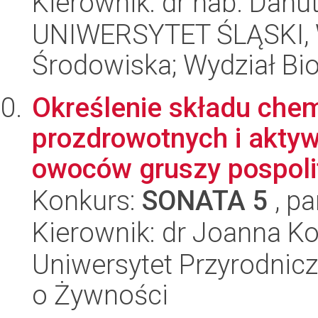
Kierownik: dr hab. Danu
UNIWERSYTET ŚLĄSKI, Wy
Środowiska; Wydział Bio
Określenie składu che
prozdrowotnych i aktyw
owoców gruszy pospolite
Konkurs:
SONATA 5
, pa
Kierownik: dr Joanna Ko
Uniwersytet Przyrodnic
o Żywności