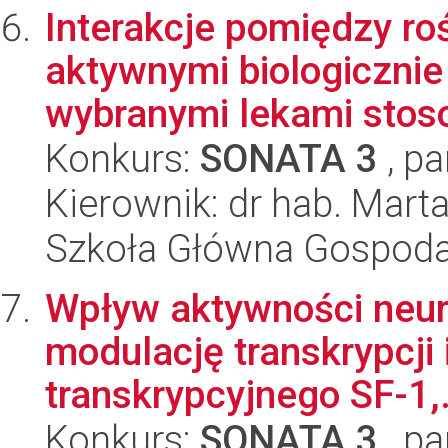
Interakcje pomiędzy ro
aktywnymi biologicznie
wybranymi lekami stoso
Konkurs:
SONATA 3
, pa
Kierownik: dr hab. Mart
Szkoła Główna Gospoda
Wpływ aktywności neu
modulację transkrypcji 
transkrypcyjnego SF-1,.
Konkurs:
SONATA 3
, pa