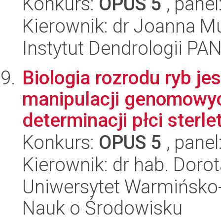
Konkurs:
OPUS 5
, panel
Kierownik: dr Joanna M
Instytut Dendrologii PA
Biologia rozrodu ryb j
manipulacji genomowyc
determinacji płci sterle
Konkurs:
OPUS 5
, panel
Kierownik: dr hab. Doro
Uniwersytet Warmińsko-
Nauk o Środowisku