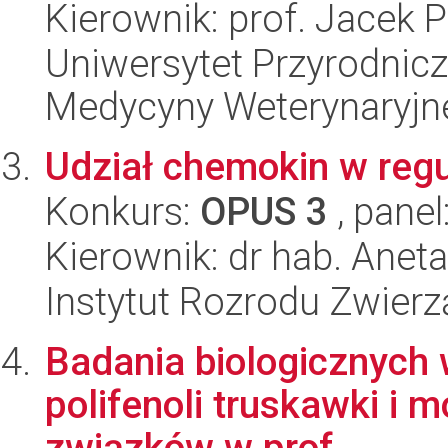
Kierownik: prof. Jacek P
Uniwersytet Przyrodnic
Medycyny Weterynaryjn
Udział chemokin w regul
Konkurs:
OPUS 3
, panel
Kierownik: dr hab. Ane
Instytut Rozrodu Zwier
Badania biologicznych 
polifenoli truskawki i 
związków w prof...