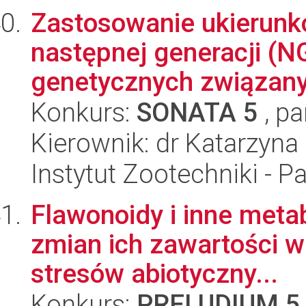
Zastosowanie ukierun
następnej generacji (
genetycznych związanyc
Konkurs:
SONATA 5
, pa
Kierownik: dr Katarzyna
Instytut Zootechniki - 
Flawonoidy i inne metab
zmian ich zawartości w 
stresów abiotyczny...
Konkurs:
PRELUDIUM 5