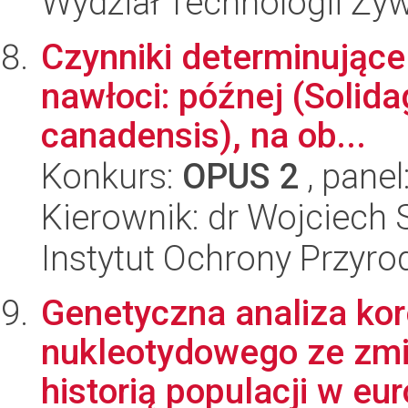
Wydział Technologii Ży
Czynniki determinując
nawłoci: późnej (Solida
canadensis), na ob...
Konkurs:
OPUS 2
, panel
Kierownik: dr Wojciech 
Instytut Ochrony Przyr
Genetyczna analiza kor
nukleotydowego ze zmi
historią populacji w eur