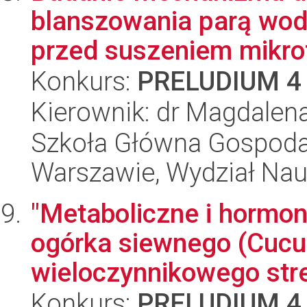
blanszowania parą wod
przed suszeniem mikrof
Konkurs:
PRELUDIUM 4
Kierownik: dr Magdalen
Szkoła Główna Gospoda
Warszawie, Wydział Na
"Metaboliczne i hormon
ogórka siewnego (Cucum
wieloczynnikowego stre
Konkurs:
PRELUDIUM 4