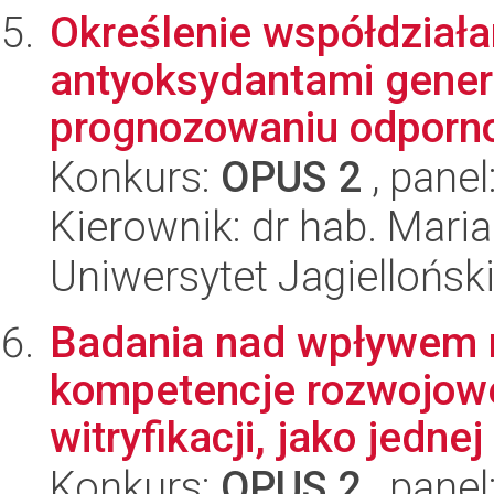
Określenie współdziała
antyoksydantami gene
prognozowaniu odporno
Konkurs:
OPUS 2
, panel
Kierownik: dr hab. Mar
Uniwersytet Jagiellońsk
Badania nad wpływem n
kompetencje rozwojow
witryfikacji, jako jednej 
Konkurs:
OPUS 2
, panel