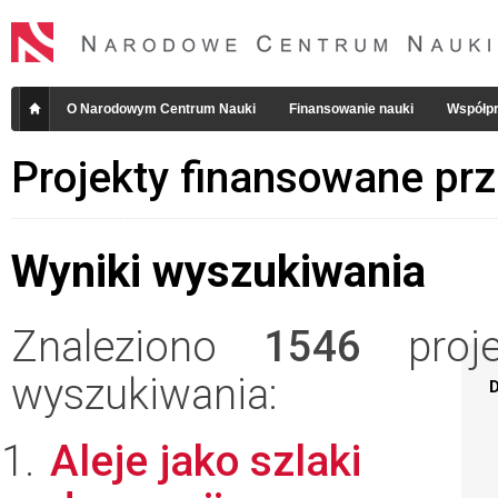
O Narodowym Centrum Nauki
Finansowanie nauki
Współpr
Projekty finansowane pr
Wyniki wyszukiwania
Znaleziono
1546
projek
wyszukiwania:
D
Aleje jako szlaki