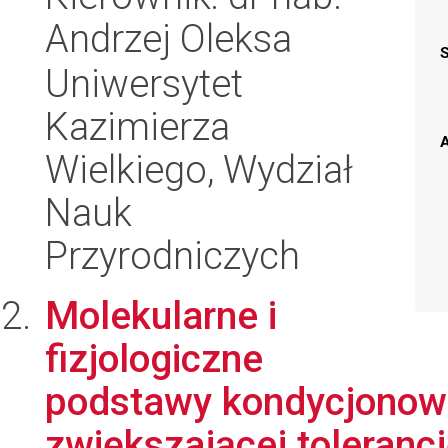
Andrzej Oleksa
Uniwersytet
Kazimierza
A
Wielkiego, Wydział
Nauk
Przyrodniczych
Molekularne i
fizjologiczne
podstawy kondycjonowan
zwiększającej tolerancj