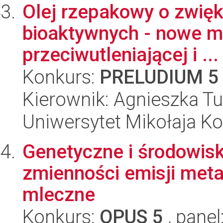
Olej rzepakowy o zwię
bioaktywnych - nowe m
przeciwutleniającej i ...
Konkurs:
PRELUDIUM 5
Kierownik: Agnieszka T
Uniwersytet Mikołaja Ko
Genetyczne i środowi
zmienności emisji met
mleczne
Konkurs:
OPUS 5
, panel