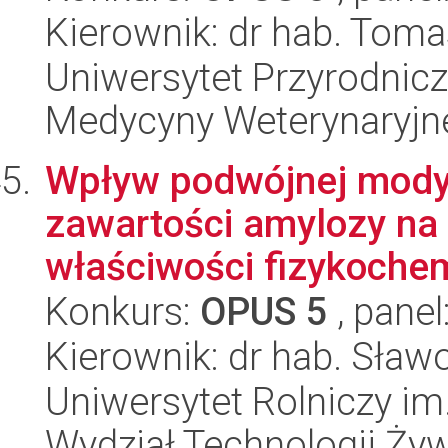
Kierownik: dr hab. Toma
Uniwersytet Przyrodnicz
Medycyny Weterynaryjne
Wpływ podwójnej modyfi
zawartości amylozy na 
właściwości fizykochem
Konkurs:
OPUS 5
, panel
Kierownik: dr hab. Sław
Uniwersytet Rolniczy im
Wydział Technologii Ży