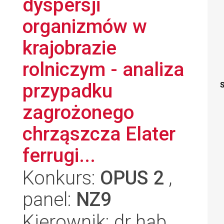
dyspersji
organizmów w
krajobrazie
rolniczym - analiza
przypadku
S
zagrożonego
chrząszcza Elater
ferrugi...
Konkurs:
OPUS 2
,
panel:
NZ9
Kierownik: dr hab.