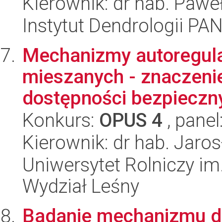
Kierownik: dr hab. Pawe
Instytut Dendrologii PA
Mechanizmy autoregula
mieszanych - znaczenie
dostępności bezpieczny
Konkurs:
OPUS 4
, panel
Kierownik: dr hab. Jaro
Uniwersytet Rolniczy im
Wydział Leśny
Badanie mechanizmu dz