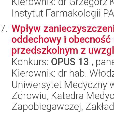
Kierownik: dr Grzegorz 
Instytut Farmakologii P
Wpływ zanieczyszczeni
oddechowy i obecność 
przedszkolnym z uwzgl
Konkurs:
OPUS 13
, pan
Kierownik: dr hab. Wło
Uniwersytet Medyczny w
Zdrowiu, Katedra Medyc
Zapobiegawczej, Zakła