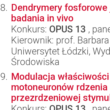
Dendrymery fosforowe j
badania in vivo
Konkurs:
OPUS 13
, pan
Kierownik: prof. Barbar
Uniwersytet Łódzki, Wydz
Środowiska
Modulacja właściwości 
motoneuronów rdzenia
przezrdzeniowej stymula
Konkurs:
OPUS 13
, pan