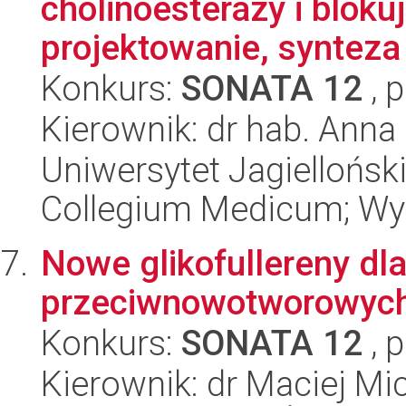
cholinoesterazy i bloku
projektowanie, synteza 
Konkurs:
SONATA 12
, 
Kierownik: dr hab. Ann
Uniwersytet Jagiellońsk
Collegium Medicum; Wy
Nowe glikofullereny dla
przeciwnowotworowyc
Konkurs:
SONATA 12
, 
Kierownik: dr Maciej Mi