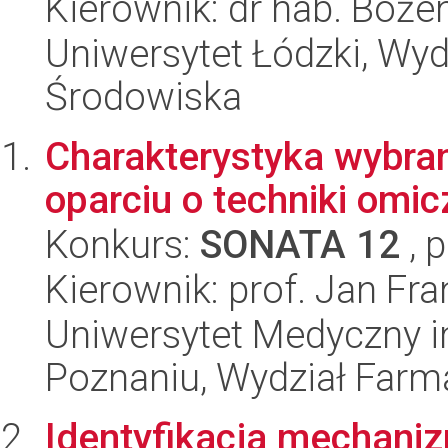
Kierownik: dr hab. Boże
Uniwersytet Łódzki, Wydz
Środowiska
Charakterystyka wybra
oparciu o techniki omi
Konkurs:
SONATA 12
, 
Kierownik: prof. Jan Fr
Uniwersytet Medyczny i
Poznaniu, Wydział Farm
Identyfikacja mechani