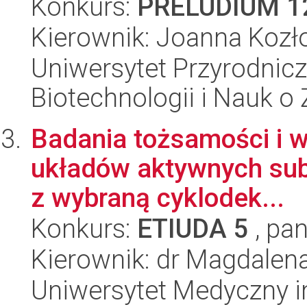
Konkurs:
PRELUDIUM 1
Kierownik: Joanna Koz
Uniwersytet Przyrodnic
Biotechnologii i Nauk o
Badania tożsamości i 
układów aktywnych subs
z wybraną cyklodek...
Konkurs:
ETIUDA 5
, pan
Kierownik: dr Magdale
Uniwersytet Medyczny i