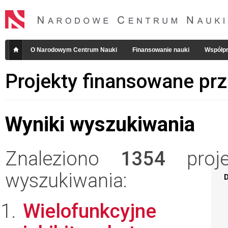
O Narodowym Centrum Nauki
Finansowanie nauki
Współpr
Projekty finansowane pr
Wyniki wyszukiwania
Znaleziono
1354
projek
wyszukiwania:
D
Wielofunkcyjne