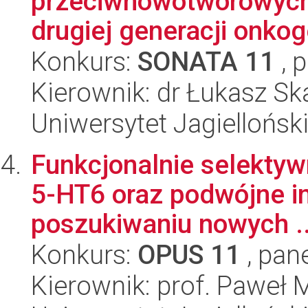
przeciwnowotworowych
drugiej generacji onk
Konkurs:
SONATA 11
, 
Kierownik: dr Łukasz Sk
Uniwersytet Jagiellońsk
Funkcjonalnie selektyw
5-HT6 oraz podwójne i
poszukiwaniu nowych ..
Konkurs:
OPUS 11
, pan
Kierownik: prof. Paweł M