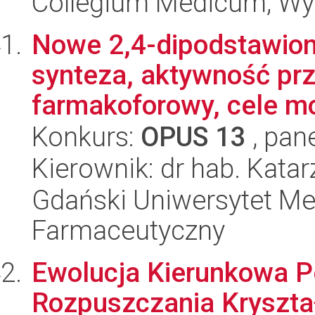
Collegium Medicum; Wy
Nowe 2,4-dipodstawion
synteza, aktywność prz
farmakoforowy, cele mo
Konkurs:
OPUS 13
, pan
Kierownik: dr hab. Kata
Gdański Uniwersytet Me
Farmaceutyczny
Ewolucja Kierunkowa P
Rozpuszczania Kryszt