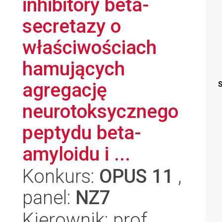
inhibitory beta-
secretazy o
właściwościach
hamujących
agregację
S
neurotoksycznego
peptydu beta-
amyloidu i ...
Konkurs:
OPUS 11
,
panel:
NZ7
Kierownik: prof.