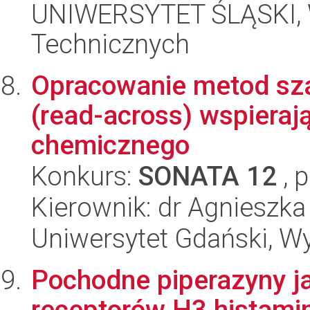
UNIWERSYTET ŚLĄSKI, W
Technicznych
Opracowanie metod sz
(read-across) wspieraj
chemicznego
Konkurs:
SONATA 12
, 
Kierownik: dr Agnieszka
Uniwersytet Gdański, W
Pochodne piperazyny j
receptorów H3 histami