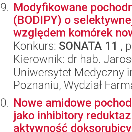
Modyfikowane pochod
(BODIPY) o selektywne
względem komórek now
Konkurs:
SONATA 11
, 
Kierownik: dr hab. Jaro
Uniwersytet Medyczny i
Poznaniu, Wydział Farm
Nowe amidowe pochod
jako inhibitory redukt
aktywność doksorubicyn