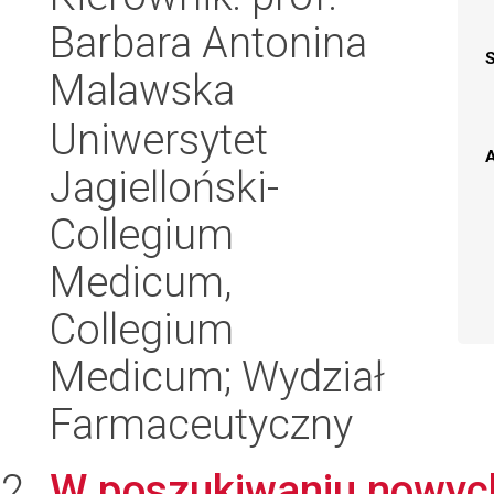
Barbara Antonina
Malawska
Uniwersytet
A
Jagielloński-
Collegium
Medicum,
Collegium
Medicum; Wydział
Farmaceutyczny
W poszukiwaniu nowych