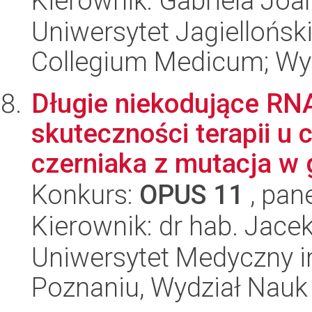
Kierownik: Gabriela Joa
Uniwersytet Jagiellońsk
Collegium Medicum; Wy
Długie niekodujące RN
skuteczności terapii 
czerniaka z mutacja w g
Konkurs:
OPUS 11
, pan
Kierownik: dr hab. Jace
Uniwersytet Medyczny i
Poznaniu, Wydział Nauk