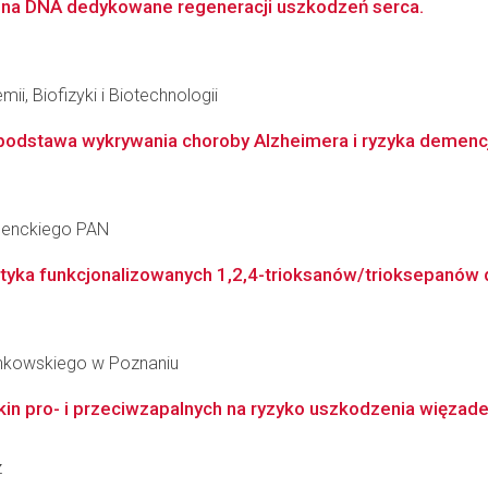
 na DNA dedykowane regeneracji uszkodzeń serca.
ii, Biofizyki i Biotechnologii
 podstawa wykrywania choroby Alzheimera i ryzyka demencj
 Nenckiego PAN
ystyka funkcjonalizowanych 1,2,4-trioksanów/trioksepanów
inkowskiego w Poznaniu
n pro- i przeciwzapalnych na ryzyko uszkodzenia więzadeł
z