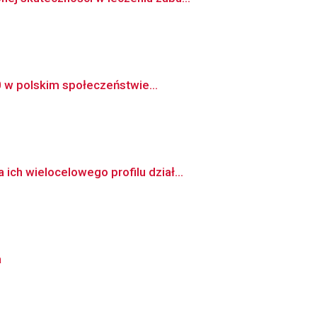
0 w polskim społeczeństwie...
ch wielocelowego profilu dział...
a