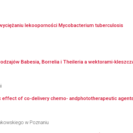
wyciężaniu lekooporności Mycobacterium tuberculosis
odzajów Babesia, Borrelia i Theileria a wektorami-kleszc
i
ic effect of co-delivery chemo- andphototherapeutic agent
inkowskiego w Poznaniu