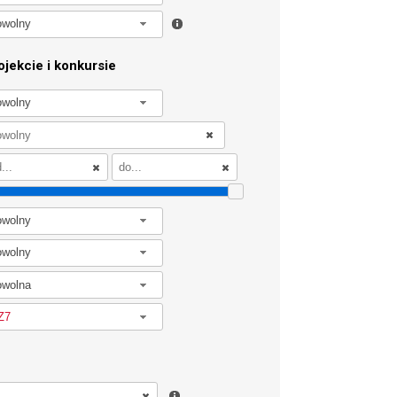
owolny
jekcie i konkursie
owolny
owolny
owolny
owolna
Z7