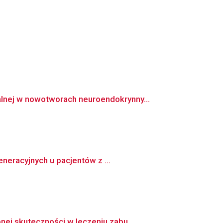
nej w nowotworach neuroendokrynny...
neracyjnych u pacjentów z ...
ej skuteczności w leczeniu zabu...