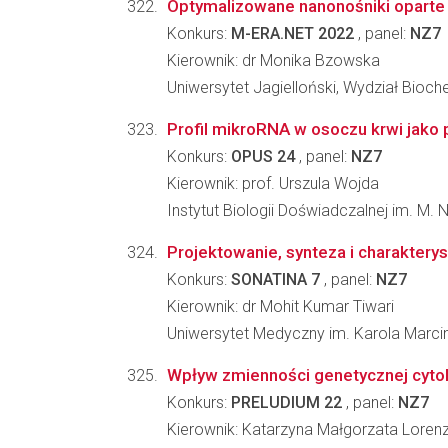
Optymalizowane nanonośniki oparte
Konkurs:
M-ERA.NET 2022
, panel:
NZ7
Kierownik: dr Monika Bzowska
Uniwersytet Jagielloński, Wydział Biochem
Profil mikroRNA w osoczu krwi jako
Konkurs:
OPUS 24
, panel:
NZ7
Kierownik: prof. Urszula Wojda
Instytut Biologii Doświadczalnej im. M.
Projektowanie, synteza i charakter
Konkurs:
SONATINA 7
, panel:
NZ7
Kierownik: dr Mohit Kumar Tiwari
Uniwersytet Medyczny im. Karola Marc
Wpływ zmienności genetycznej cytoki
Konkurs:
PRELUDIUM 22
, panel:
NZ7
Kierownik: Katarzyna Małgorzata Loren