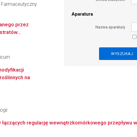
ł Farmaceutyczny
Aparatura
anego przez
Nazwa aparatury
tratów...
dicum
odyfikacji
oślinnych na
ogii
ączących regulację wewnątrzkomórkowego przepływu wapn