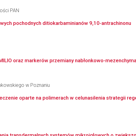
ności PAN
ych pochodnych ditiokarbaminianów 9,10-antrachinonu
PUMILIO oraz markerów przemiany nabłonkowo-mezenchymal
inkowskiego w Poznaniu
czenie oparte na polimerach w celunasilenia strategii rege
ania transdermalnych systemów mikroigłowych o zwiększon