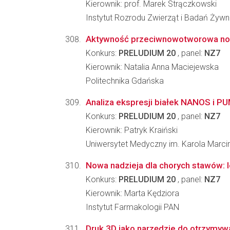
Kierownik: prof. Marek Strączkowski
Instytut Rozrodu Zwierząt i Badań Żyw
Aktywność przeciwnowotworowa now
Konkurs:
PRELUDIUM 20
, panel:
NZ7
Kierownik: Natalia Anna Maciejewska
Politechnika Gdańska
Analiza ekspresji białek NANOS i 
Konkurs:
PRELUDIUM 20
, panel:
NZ7
Kierownik: Patryk Kraiński
Uniwersytet Medyczny im. Karola Marc
Nowa nadzieja dla chorych stawów: le
Konkurs:
PRELUDIUM 20
, panel:
NZ7
Kierownik: Marta Kędziora
Instytut Farmakologii PAN
Druk 3D jako narzędzie do otrzymyw