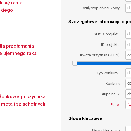
 się ran z
d
Tytuł/stopień naukowy
skiego
Szczegółowe informacje o pro
d
Status projektu
ID projektu
dla przełamania
ie ujemnego raka
Kwota przyznana (PLN)
d
Typ konkursu
d
Konkurs
d
Grupa nauk
abłonkowegp czynnika
metali szlachetnych
N
Panel
Słowa kluczowe
Słowa kluczowe