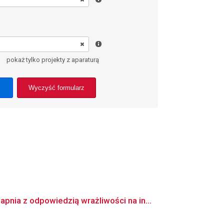
pokaż tylko projekty z aparaturą
Wyczyść formularz
ia z odpowiedzią wrażliwości na in...