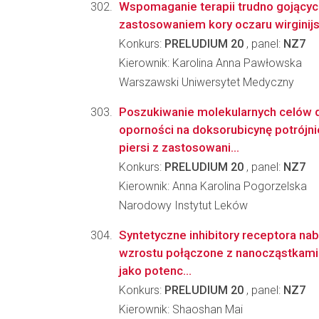
Wspomaganie terapii trudno gojących
zastosowaniem kory oczaru wirginij
Konkurs:
PRELUDIUM 20
, panel:
NZ7
Kierownik: Karolina Anna Pawłowska
Warszawski Uniwersytet Medyczny
Poszukiwanie molekularnych celów 
oporności na doksorubicynę potrójn
piersi z zastosowani...
Konkurs:
PRELUDIUM 20
, panel:
NZ7
Kierownik: Anna Karolina Pogorzelska
Narodowy Instytut Leków
Syntetyczne inhibitory receptora n
wzrostu połączone z nanocząstkami 
jako potenc...
Konkurs:
PRELUDIUM 20
, panel:
NZ7
Kierownik: Shaoshan Mai