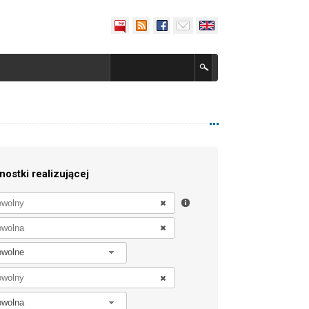
nostki realizującej
owolne
owolna