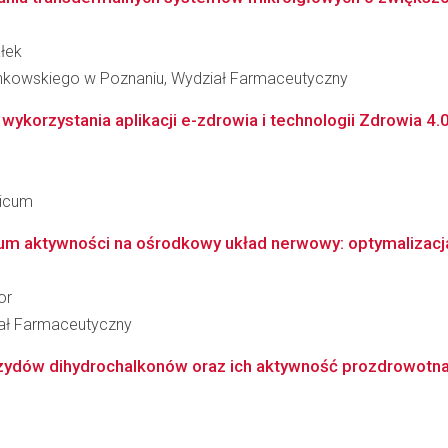
łek
inkowskiego w Poznaniu, Wydział Farmaceutyczny
wykorzystania aplikacji e-zdrowia i technologii Zdrowia 4.
dicum
m aktywności na ośrodkowy układ nerwowy: optymalizacja i
or
iał Farmaceutyczny
ydów dihydrochalkonów oraz ich aktywność prozdrowotn