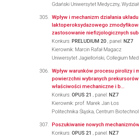
Gdański Uniwersytet Medyczny, Wydzia
Wpływ i mechanizm działania układu
laktoperoksydazowego zmodyfikow
zastosowanie niefizjologicznych subs
Konkurs:
PRELUDIUM 20
, panel:
NZ7
Kierownik: Marcin Rafał Magacz
Uniwersytet Jagielloński, Collegium Me
Wpływ warunków procesu pirolizy i m
powierzchni wybranych prekursorówr
właściwości mechaniczne i b...
Konkurs:
OPUS 21
, panel:
NZ7
Kierownik: prof. Marek Jan Łos
Politechnika Śląska, Centrum Biotechnol
Poszukiwanie nowych mechanizmów ł
Konkurs:
OPUS 21
, panel:
NZ7