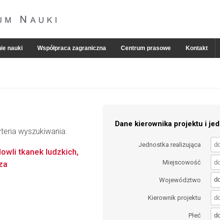
ie nauki
Współpraca zagraniczna
Centrum prasowe
Kontakt
Dane kierownika projektu i jed
teria wyszukiwania:
Jednostka realizująca
wli tkanek ludzkich,
Miejscowość
za
d
Województwo
Kierownik projektu
d
Płeć