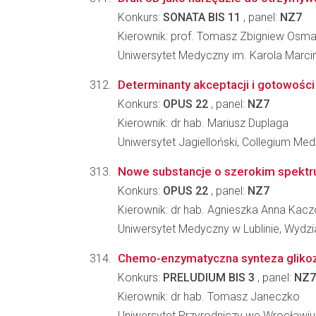
Konkurs:
SONATA BIS 11
, panel:
NZ7
Kierownik: prof. Tomasz Zbigniew Osma
Uniwersytet Medyczny im. Karola Marc
Determinanty akceptacji i gotowości 
Konkurs:
OPUS 22
, panel:
NZ7
Kierownik: dr hab. Mariusz Duplaga
Uniwersytet Jagielloński, Collegium Me
Nowe substancje o szerokim spektru
Konkurs:
OPUS 22
, panel:
NZ7
Kierownik: dr hab. Agnieszka Anna Kacz
Uniwersytet Medyczny w Lublinie, Wydz
Chemo-enzymatyczna synteza glikoz
Konkurs:
PRELUDIUM BIS 3
, panel:
NZ7
Kierownik: dr hab. Tomasz Janeczko
Uniwersytet Przyrodniczy we Wrocławiu