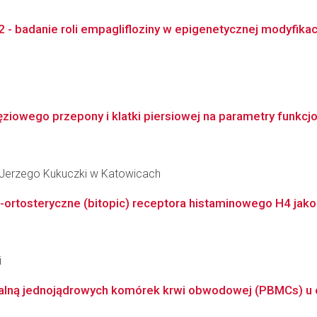
badanie roli empaglifloziny w epigenetycznej modyfikacji 
iowego przepony i klatki piersiowej na parametry funkcjon
Jerzego Kukuczki w Katowicach
o-ortosteryczne (bitopic) receptora histaminowego H4 jako
i
alną jednojądrowych komórek krwi obwodowej (PBMCs) u osó