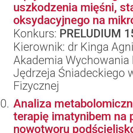
uszkodzenia mięśni, st
oksydacyjnego na mikrof
Konkurs:
PRELUDIUM 1
Kierownik: dr Kinga Ag
Akademia Wychowania F
Jędrzeja Śniadeckiego 
Fizycznej
Analiza metabolomiczn
terapię imatynibem na
nowotworu podścielisk