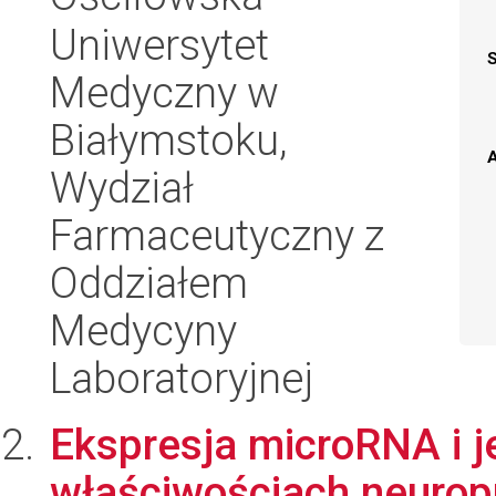
Uniwersytet
Medyczny w
Białymstoku,
A
Wydział
Farmaceutyczny z
Oddziałem
Medycyny
Laboratoryjnej
Ekspresja microRNA i j
właściwościach neurop