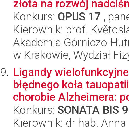
złota na rozwój nadciśni
Konkurs:
OPUS 17
, pan
Kierownik: prof. Květos
Akademia Górniczo-Hutn
w Krakowie, Wydział Fiz
Ligandy wielofunkcyjn
błędnego koła tauopati
chorobie Alzheimera: po
Konkurs:
SONATA BIS 9
Kierownik: dr hab. Ann