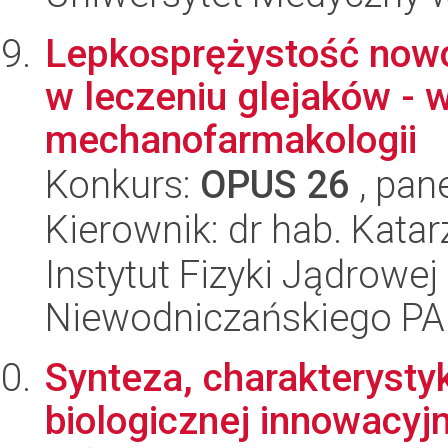
Lepkosprężystość nowo
w leczeniu glejaków - 
mechanofarmakologii
Konkurs:
OPUS 26
, pan
Kierownik: dr hab. Kata
Instytut Fizyki Jądrowej
Niewodniczańskiego P
Synteza, charakterysty
biologicznej innowacy