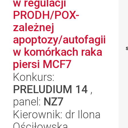
w regulacji
PRODH/POX-
zależnej
apoptozy/autofagii
w komórkach raka
S
piersi MCF7
Konkurs:
PRELUDIUM 14
,
panel:
NZ7
Kierownik: dr Ilona
Ościłowska