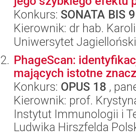
jego szybkiego efektu 
Konkurs:
SONATA BIS 9
Kierownik: dr hab. Karo
Uniwersytet Jagiellońs
PhageScan: identyfika
mających istotne znacz
Konkurs:
OPUS 18
, pan
Kierownik: prof. Krysty
Instytut Immunologii i T
Ludwika Hirszfelda Pols