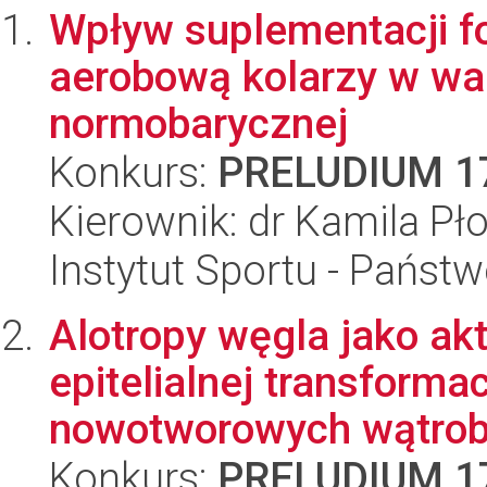
Wpływ suplementacji f
aerobową kolarzy w wa
normobarycznej
Konkurs:
PRELUDIUM 1
Kierownik: dr Kamila Pł
Instytut Sportu - Państ
Alotropy węgla jako a
epitelialnej transforma
nowotworowych wątroby
Konkurs:
PRELUDIUM 1