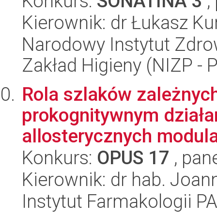
Konkurs:
SONATINA 3
,
Kierownik: dr Łukasz Ku
Narodowy Instytut Zdro
Zakład Higieny (NIZP - 
Rola szlaków zależnych
prokognitywnym działa
allosterycznych modul
Konkurs:
OPUS 17
, pan
Kierownik: dr hab. Joa
Instytut Farmakologii P