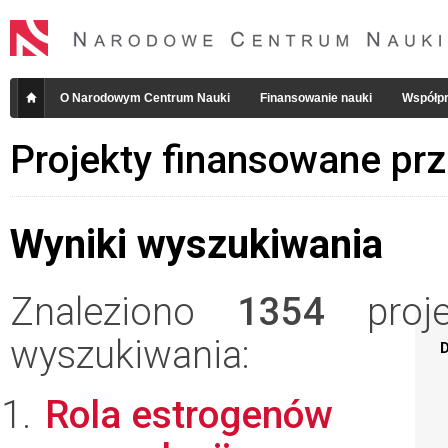
O Narodowym Centrum Nauki
Finansowanie nauki
Współpr
Projekty finansowane pr
Wyniki wyszukiwania
Znaleziono
1354
projek
wyszukiwania:
D
Rola estrogenów