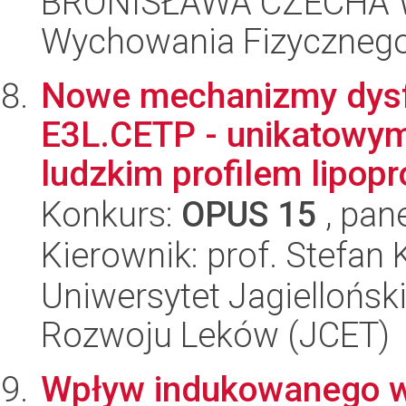
BRONISŁAWA CZECHA W
Wychowania Fizycznego
Nowe mechanizmy dysf
E3L.CETP - unikatowym 
ludzkim profilem lipopro
Konkurs:
OPUS 15
, pan
Kierownik: prof. Stefan 
Uniwersytet Jagiellońsk
Rozwoju Leków (JCET)
Wpływ indukowanego w