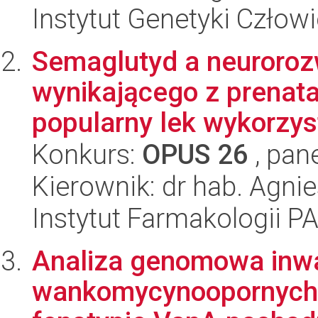
Instytut Genetyki Człow
Semaglutyd a neuroroz
wynikającego z prenata
popularny lek wykorzys
Konkurs:
OPUS 26
, pan
Kierownik: dr hab. Agn
Instytut Farmakologii P
Analiza genomowa inw
wankomycynoopornych 