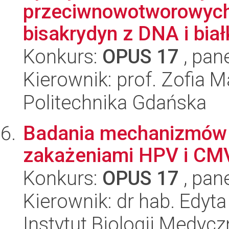
przeciwnowotworowych
bisakrydyn z DNA i biał
Konkurs:
OPUS 17
, pan
Kierownik: prof. Zofia 
Politechnika Gdańska
Badania mechanizmów 
zakażeniami HPV i CMV
Konkurs:
OPUS 17
, pan
Kierownik: dr hab. Edyt
Instytut Biologii Medyc