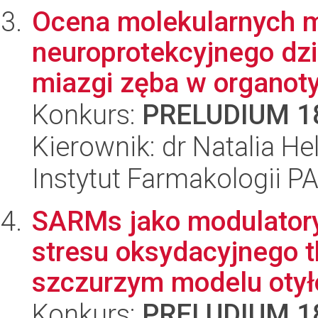
Ocena molekularnych
neuroprotekcyjnego dz
miazgi zęba w organot
Konkurs:
PRELUDIUM 1
Kierownik: dr Natalia H
Instytut Farmakologii P
SARMs jako modulatory 
stresu oksydacyjnego t
szczurzym modelu otyło
Konkurs:
PRELUDIUM 1