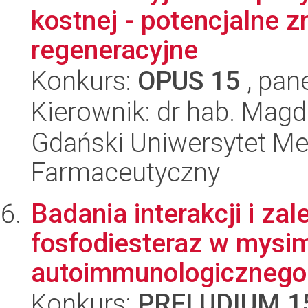
kostnej - potencjalne z
regeneracyjne
Konkurs:
OPUS 15
, pan
Kierownik: dr hab. Mag
Gdański Uniwersytet Me
Farmaceutyczny
Badania interakcji i za
fosfodiesteraz w mysi
autoimmunologicznego 
Konkurs:
PRELUDIUM 1