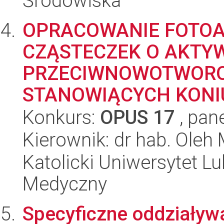
Środowiska
OPRACOWANIE FOTO
CZĄSTECZEK O AKTY
PRZECIWNOWOTWOROW
STANOWIĄCYCH KONIU
Konkurs:
OPUS 17
, pan
Kierownik: dr hab. Ole
Katolicki Uniwersytet Lu
Medyczny
Specyficzne oddziaływ