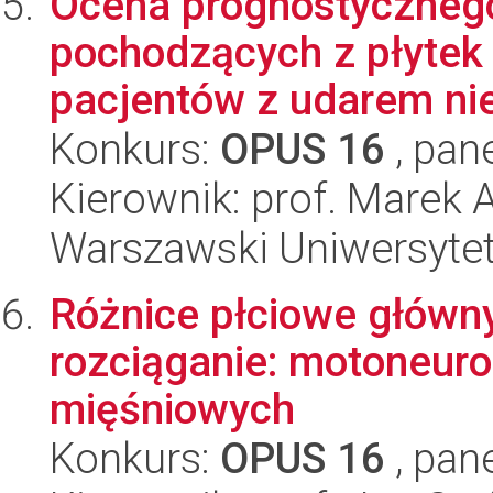
Ocena prognostyczneg
pochodzących z płytek
pacjentów z udarem nie
Konkurs:
OPUS 16
, pan
Kierownik: prof. Marek 
Warszawski Uniwersytet
Różnice płciowe główn
rozciąganie: motoneur
mięśniowych
Konkurs:
OPUS 16
, pan