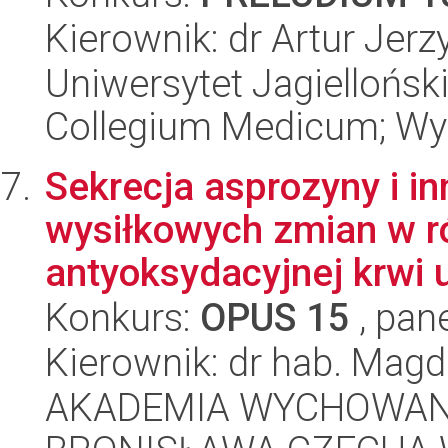
Kierownik: dr Artur Jer
Uniwersytet Jagiellońsk
Collegium Medicum; Wy
Sekrecja asprozyny i in
wysiłkowych zmian w 
antyoksydacyjnej krwi u
Konkurs:
OPUS 15
, pan
Kierownik: dr hab. Mag
AKADEMIA WYCHOWANI