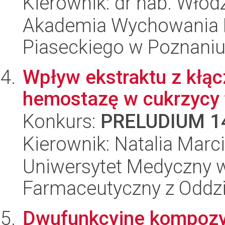
Kierownik: dr hab. Wło
Akademia Wychowania F
Piaseckiego w Poznaniu
Wpływ ekstraktu z kłącz
hemostazę w cukrzycy 
Konkurs:
PRELUDIUM 1
Kierownik: Natalia Marc
Uniwersytet Medyczny w
Farmaceutyczny z Oddzi
Dwufunkcyjne kompozyt