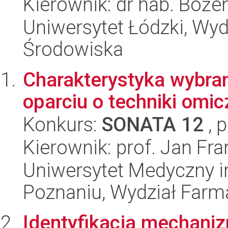
Kierownik: dr hab. Boże
Uniwersytet Łódzki, Wydz
Środowiska
Charakterystyka wybra
oparciu o techniki omi
Konkurs:
SONATA 12
, 
Kierownik: prof. Jan Fr
Uniwersytet Medyczny i
Poznaniu, Wydział Farm
Identyfikacja mechani