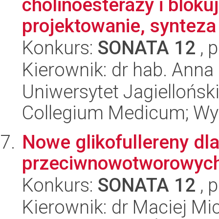
cholinoesterazy i bloku
projektowanie, synteza 
Konkurs:
SONATA 12
, 
Kierownik: dr hab. Ann
Uniwersytet Jagiellońsk
Collegium Medicum; Wy
Nowe glikofullereny dla
przeciwnowotworowyc
Konkurs:
SONATA 12
, 
Kierownik: dr Maciej Mi