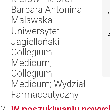
Barbara Antonina
Malawska
Uniwersytet
A
Jagielloński-
Collegium
Medicum,
Collegium
Medicum; Wydział
Farmaceutyczny
W poszukiwaniu nowych