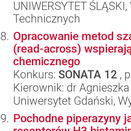
UNIWERSYTET ŚLĄSKI, W
Technicznych
Opracowanie metod sz
(read-across) wspieraj
chemicznego
Konkurs:
SONATA 12
, 
Kierownik: dr Agnieszka
Uniwersytet Gdański, W
Pochodne piperazyny j
receptorów H3 histami