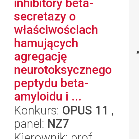
inhibitory beta-
secretazy o
właściwościach
hamujących
agregację
S
neurotoksycznego
peptydu beta-
amyloidu i ...
Konkurs:
OPUS 11
,
panel:
NZ7
Kierownik: prof.