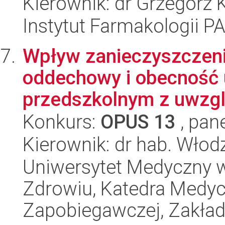
Kierownik: dr Grzegorz 
Instytut Farmakologii P
Wpływ zanieczyszczeni
oddechowy i obecność 
przedszkolnym z uwzgl
Konkurs:
OPUS 13
, pan
Kierownik: dr hab. Wło
Uniwersytet Medyczny w
Zdrowiu, Katedra Medyc
Zapobiegawczej, Zakła