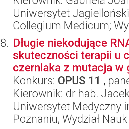
Kierownik: Gabriela Joa
Uniwersytet Jagiellońsk
Collegium Medicum; Wy
Długie niekodujące RN
skuteczności terapii 
czerniaka z mutacja w g
Konkurs:
OPUS 11
, pan
Kierownik: dr hab. Jace
Uniwersytet Medyczny i
Poznaniu, Wydział Nauk