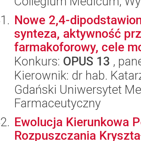
Collegium Medicum; Wy
Nowe 2,4-dipodstawion
synteza, aktywność prz
farmakoforowy, cele mo
Konkurs:
OPUS 13
, pan
Kierownik: dr hab. Kata
Gdański Uniwersytet Me
Farmaceutyczny
Ewolucja Kierunkowa P
Rozpuszczania Kryszt