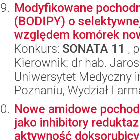
Modyfikowane pochod
(BODIPY) o selektywne
względem komórek now
Konkurs:
SONATA 11
, 
Kierownik: dr hab. Jaro
Uniwersytet Medyczny i
Poznaniu, Wydział Farm
Nowe amidowe pochod
jako inhibitory redukt
aktywność doksorubicyn