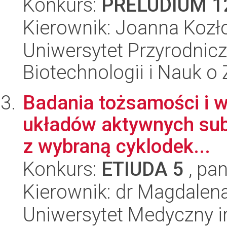
Konkurs:
PRELUDIUM 1
Kierownik: Joanna Koz
Uniwersytet Przyrodnic
Biotechnologii i Nauk o
Badania tożsamości i 
układów aktywnych subs
z wybraną cyklodek...
Konkurs:
ETIUDA 5
, pan
Kierownik: dr Magdale
Uniwersytet Medyczny i