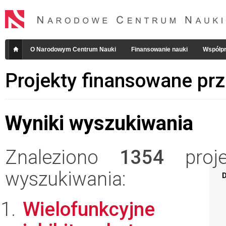
O Narodowym Centrum Nauki
Finansowanie nauki
Współpr
Projekty finansowane pr
Wyniki wyszukiwania
Znaleziono
1354
projek
wyszukiwania:
D
Wielofunkcyjne