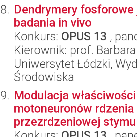
Dendrymery fosforowe j
badania in vivo
Konkurs:
OPUS 13
, pan
Kierownik: prof. Barbar
Uniwersytet Łódzki, Wydz
Środowiska
Modulacja właściwości 
motoneuronów rdzenia
przezrdzeniowej stymula
Konkurs:
OPUS 13
, pan