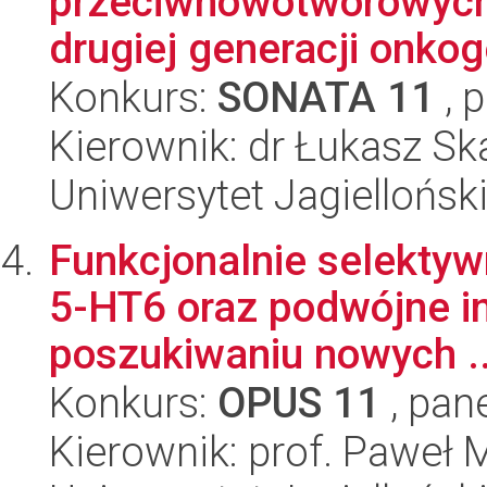
przeciwnowotworowych
drugiej generacji onk
Konkurs:
SONATA 11
, 
Kierownik: dr Łukasz Sk
Uniwersytet Jagiellońsk
Funkcjonalnie selektyw
5-HT6 oraz podwójne i
poszukiwaniu nowych ..
Konkurs:
OPUS 11
, pan
Kierownik: prof. Paweł M