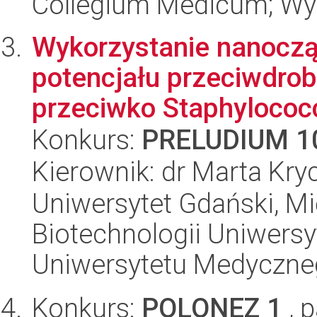
Collegium Medicum; Wy
Wykorzystanie nanoczą
potencjału przeciwdro
przeciwko Staphylococc
Konkurs:
PRELUDIUM 1
Kierownik: dr Marta Kr
Uniwersytet Gdański, M
Biotechnologii Uniwers
Uniwersytetu Medyczn
Konkurs:
POLONEZ 1
, 