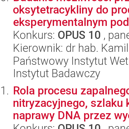
oksytetracykliny do pr
eksperymentalnym poda
Konkurs:
OPUS 10
, pan
Kierownik: dr hab. Kami
Państwowy Instytut Wet
Instytut Badawczy
Rola procesu zapalnego
nitryzacyjnego, szlaku 
naprawy DNA przez wyc
Konkurs:
OPUS 10
, pan