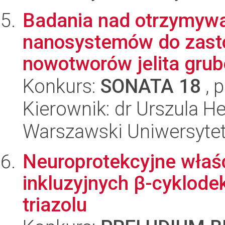
Badania nad otrzymyw
nanosystemów do zasto
nowotworów jelita grub
Konkurs:
SONATA 18
, 
Kierownik: dr Urszula H
Warszawski Uniwersyte
Neuroprotekcyjne wła
inkluzyjnych β-cyklode
triazolu