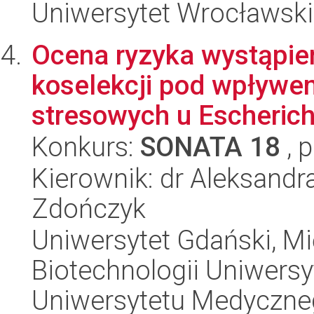
Uniwersytet Wrocławski,
Ocena ryzyka wystąpieni
koselekcji pod wpływ
stresowych u Escherichia
Konkurs:
SONATA 18
, 
Kierownik: dr Aleksand
Zdończyk
Uniwersytet Gdański, M
Biotechnologii Uniwers
Uniwersytetu Medyczn