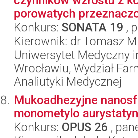
czynników wzrostu z 
porowatych przeznaczo
Konkurs:
SONATA 19
, 
Kierownik: dr Tomasz M
Uniwersytet Medyczny i
Wrocławiu, Wydział Far
Analiutyki Medycznej
Mukoadhezyjne nanosf
monometylo aurystatyn
Konkurs:
OPUS 26
, pan