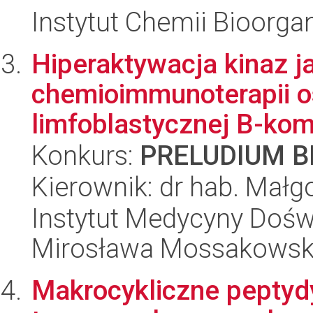
Instytut Chemii Bioorga
Hiperaktywacja kinaz j
chemioimmunoterapii os
limfoblastycznej B-ko
Konkurs:
PRELUDIUM BI
Kierownik: dr hab. Małg
Instytut Medycyny Doświa
Mirosława Mossakowsk
Makrocykliczne peptyd