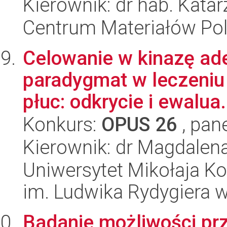
Kierownik: dr hab. Kata
Centrum Materiałów Po
Celowanie w kinazę ad
paradygmat w leczeni
płuc: odkrycie i ewalua.
Konkurs:
OPUS 26
, pan
Kierownik: dr Magdalen
Uniwersytet Mikołaja K
im. Ludwika Rydygiera 
Badanie możliwości prz