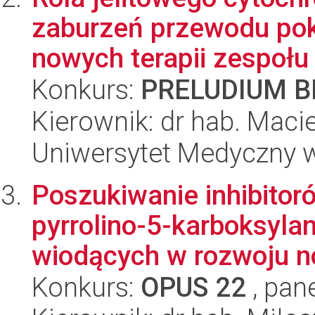
zaburzeń przewodu po
nowych terapii zespołu n
Konkurs:
PRELUDIUM BI
Kierownik: dr hab. Maci
Uniwersytet Medyczny 
Poszukiwanie inhibitor
pyrrolino-5-karboksyla
wiodących w rozwoju n
Konkurs:
OPUS 22
, pan