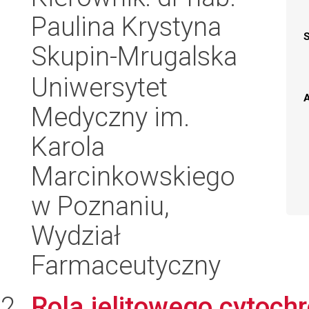
Paulina Krystyna
Skupin-Mrugalska
Uniwersytet
A
Medyczny im.
Karola
Marcinkowskiego
w Poznaniu,
Wydział
Farmaceutyczny
Rola jelitowego cytoch