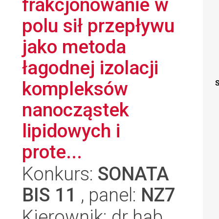
frakcjonowanie w
polu sił przepływu
jako metoda
łagodnej izolacji
kompleksów
S
nanocząstek
lipidowych i
prote...
Konkurs:
SONATA
BIS 11
, panel:
NZ7
Kierownik: dr hab.