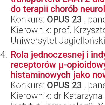
do terapii chorób neurol
Konkurs:
OPUS 23
, pan
Kierownik: prof. Krzysz
Uniwersytet Jagiellońs
Rola jednoczesnej i in
receptorów μ-opioidow
histaminowych jako now
Konkurs:
OPUS 23
, pan
Kierownik: dr Katarzyn