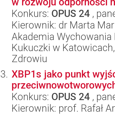
w rozwoju odporności n
Konkurs:
OPUS 24
, pan
Kierownik: dr Marta M
Akademia Wychowania F
Kukuczki w Katowicach, I
Zdrowiu
XBP1s jako punkt wyjśc
przeciwnowotworowych
Konkurs:
OPUS 24
, pan
Kierownik: prof. Rafał A