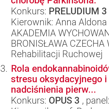
chorobę Parkinsona.
Konkurs:
PRELUDIUM 3
Kierownik: Anna Aldon
AKADEMIA WYCHOWANI
BRONISŁAWA CZECHA W
Rehabilitacji Ruchowej
Rola endokannabinoidów
stresu oksydacyjnego 
nadciśnienia pierw...
Konkurs:
OPUS 3
, panel