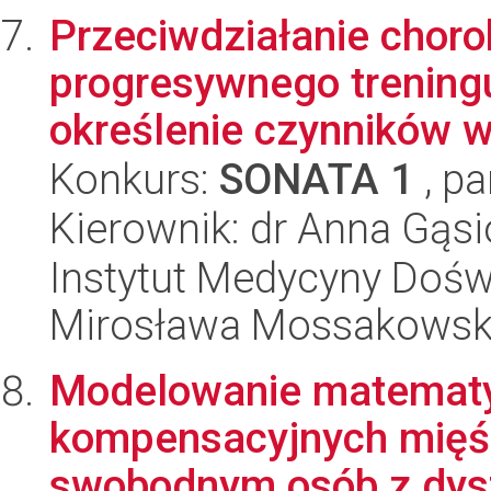
Przeciwdziałanie chor
progresywnego treningu
określenie czynników w.
Konkurs:
SONATA 1
, pa
Kierownik: dr Anna Gąs
Instytut Medycyny Doświa
Mirosława Mossakowsk
Modelowanie matematy
kompensacyjnych mięśn
swobodnym osób z dysf