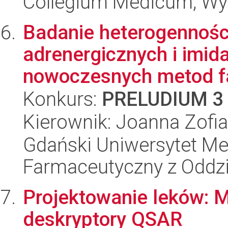
Collegium Medicum; Wy
Badanie heterogenności
adrenergicznych i imi
nowoczesnych metod fa
Konkurs:
PRELUDIUM 3
Kierownik: Joanna Zofi
Gdański Uniwersytet Me
Farmaceutyczny z Oddzi
Projektowanie leków: Mi
deskryptory QSAR