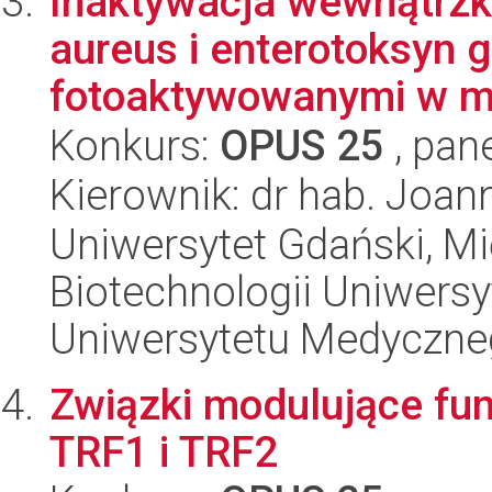
Inaktywacja wewnątrz
aureus i enterotoksyn
fotoaktywowanymi w mo
Konkurs:
OPUS 25
, pan
Kierownik: dr hab. Joa
Uniwersytet Gdański, M
Biotechnologii Uniwers
Uniwersytetu Medyczn
Związki modulujące fun
TRF1 i TRF2