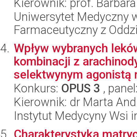
Kierownik: prof. Barbar
Uniwersytet Medyczny w
Farmaceutyczny z Oddzi
Wpływ wybranych lekó
kombinacji z arachinod
selektwynym agonistą r
Konkurs:
OPUS 3
, panel
Kierownik: dr Marta An
Instytut Medycyny Wsi i
Charakterystyka matryc