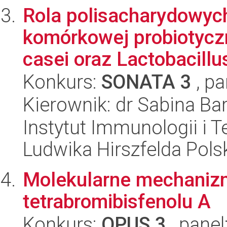
Rola polisacharydowyc
komórkowej probiotyczn
casei oraz Lactobacillus
Konkurs:
SONATA 3
, pa
Kierownik: dr Sabina Ba
Instytut Immunologii i T
Ludwika Hirszfelda Pols
Molekularne mechaniz
tetrabromibisfenolu A
Konkurs:
OPUS 3
, panel