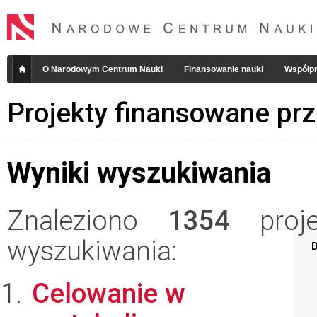
O Narodowym Centrum Nauki
Finansowanie nauki
Współpr
Projekty finansowane pr
Wyniki wyszukiwania
Znaleziono
1354
projek
wyszukiwania:
D
Celowanie w