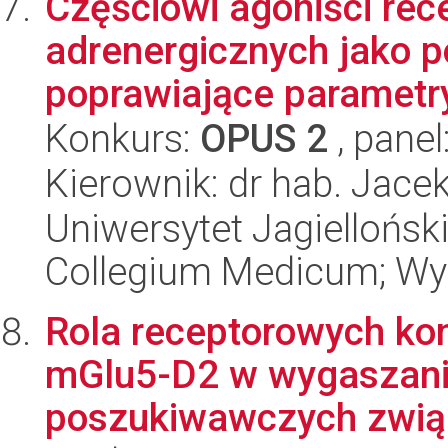
Częściowi agoniści rec
adrenergicznych jako p
poprawiające parametry
Konkurs:
OPUS 2
, panel
Kierownik: dr hab. Jace
Uniwersytet Jagiellońsk
Collegium Medicum; Wy
Rola receptorowych k
mGlu5-D2 w wygaszan
poszukiwawczych związ