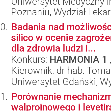
Uniwersytet Medyczny i
Poznaniu, Wydział Lekars
Badania nad możliwośc
silico w ocenie zagroż
dla zdrowia ludzi i...
Konkurs:
HARMONIA 1
Kierownik: dr hab. Tom
Uniwersytet Gdański, W
Porównanie mechanizm
walproinowego i levetir