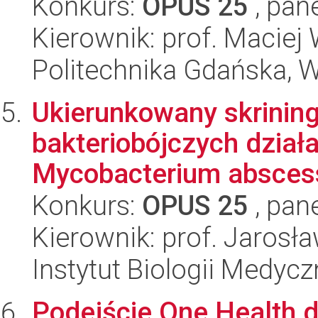
Konkurs:
OPUS 25
, pan
Kierownik: prof. Maciej
Politechnika Gdańska, 
Ukierunkowany skrinin
bakteriobójczych działa
Mycobacterium abscess
Konkurs:
OPUS 25
, pan
Kierownik: prof. Jarosł
Instytut Biologii Medyc
Podejście One Health 