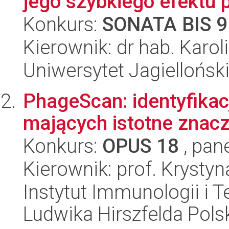
jego szybkiego efektu 
Konkurs:
SONATA BIS 9
Kierownik: dr hab. Karo
Uniwersytet Jagiellońs
PhageScan: identyfika
mających istotne znacz
Konkurs:
OPUS 18
, pan
Kierownik: prof. Krysty
Instytut Immunologii i T
Ludwika Hirszfelda Pols