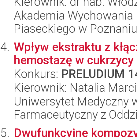
Kierownik: dr hab. Wło
Akademia Wychowania F
Piaseckiego w Poznaniu
Wpływ ekstraktu z kłącz
hemostazę w cukrzycy 
Konkurs:
PRELUDIUM 1
Kierownik: Natalia Marc
Uniwersytet Medyczny w
Farmaceutyczny z Oddzi
Dwufunkcyjne kompozyt