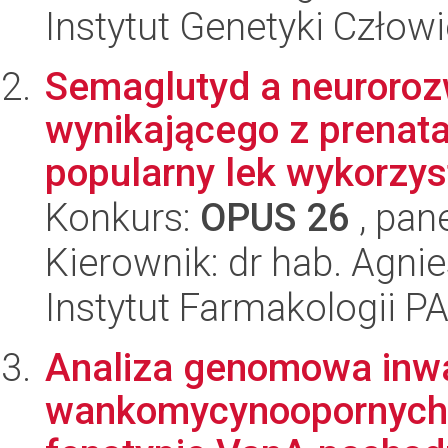
Instytut Genetyki Człow
Semaglutyd a neuroroz
wynikającego z prenata
popularny lek wykorzys
Konkurs:
OPUS 26
, pan
Kierownik: dr hab. Agn
Instytut Farmakologii P
Analiza genomowa inw
wankomycynoopornych 