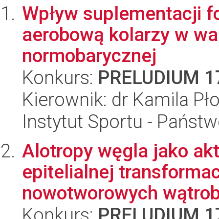
Wpływ suplementacji f
aerobową kolarzy w wa
normobarycznej
Konkurs:
PRELUDIUM 1
Kierownik: dr Kamila Pł
Instytut Sportu - Państ
Alotropy węgla jako a
epitelialnej transforma
nowotworowych wątroby
Konkurs:
PRELUDIUM 1