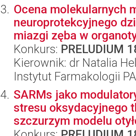
Ocena molekularnych
neuroprotekcyjnego dz
miazgi zęba w organot
Konkurs:
PRELUDIUM 1
Kierownik: dr Natalia H
Instytut Farmakologii P
SARMs jako modulatory 
stresu oksydacyjnego t
szczurzym modelu otyło
Konkurs:
PRELUDIUM 1