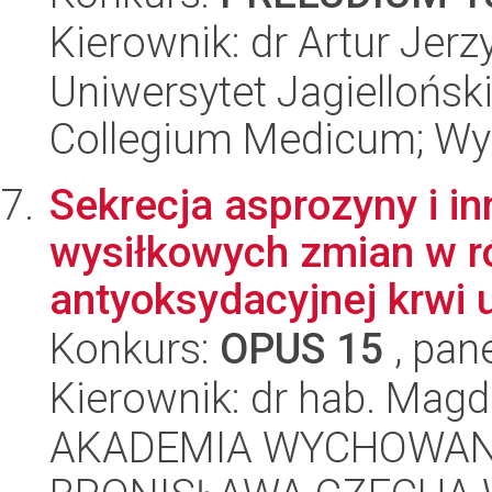
Kierownik: dr Artur Jer
Uniwersytet Jagiellońsk
Collegium Medicum; Wy
Sekrecja asprozyny i in
wysiłkowych zmian w 
antyoksydacyjnej krwi u
Konkurs:
OPUS 15
, pan
Kierownik: dr hab. Mag
AKADEMIA WYCHOWANI