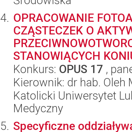
Środowiska
OPRACOWANIE FOTO
CZĄSTECZEK O AKTY
PRZECIWNOWOTWOROW
STANOWIĄCYCH KONIU
Konkurs:
OPUS 17
, pan
Kierownik: dr hab. Ole
Katolicki Uniwersytet Lu
Medyczny
Specyficzne oddziaływ