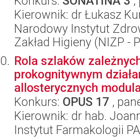
Konkurs:
SONATINA 3
,
Kierownik: dr Łukasz Ku
Narodowy Instytut Zdro
Zakład Higieny (NIZP - 
Rola szlaków zależnych
prokognitywnym działa
allosterycznych modul
Konkurs:
OPUS 17
, pan
Kierownik: dr hab. Joa
Instytut Farmakologii P