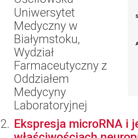
Uniwersytet
Medyczny w
Białymstoku,
A
Wydział
Farmaceutyczny z
Oddziałem
Medycyny
Laboratoryjnej
Ekspresja microRNA i j
właściwościach neurop