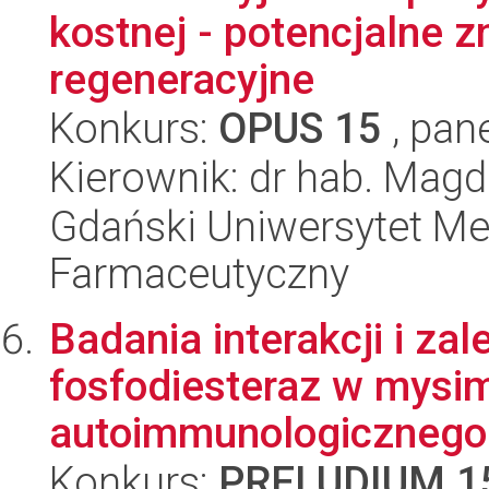
kostnej - potencjalne z
regeneracyjne
Konkurs:
OPUS 15
, pan
Kierownik: dr hab. Mag
Gdański Uniwersytet Me
Farmaceutyczny
Badania interakcji i za
fosfodiesteraz w mysi
autoimmunologicznego 
Konkurs:
PRELUDIUM 1