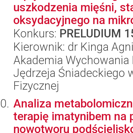
uszkodzenia mięśni, st
oksydacyjnego na mikrof
Konkurs:
PRELUDIUM 1
Kierownik: dr Kinga Ag
Akademia Wychowania F
Jędrzeja Śniadeckiego 
Fizycznej
Analiza metabolomiczn
terapię imatynibem na
nowotworu podścielisk