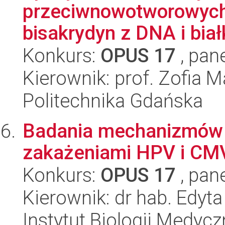
przeciwnowotworowych
bisakrydyn z DNA i biał
Konkurs:
OPUS 17
, pan
Kierownik: prof. Zofia 
Politechnika Gdańska
Badania mechanizmów 
zakażeniami HPV i CMV
Konkurs:
OPUS 17
, pan
Kierownik: dr hab. Edyt
Instytut Biologii Medyc