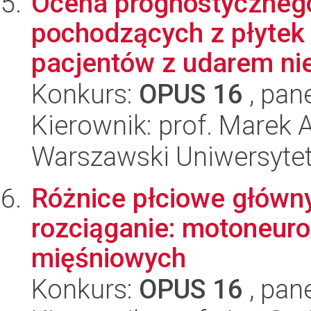
Ocena prognostyczneg
pochodzących z płytek
pacjentów z udarem nie
Konkurs:
OPUS 16
, pan
Kierownik: prof. Marek 
Warszawski Uniwersytet
Różnice płciowe główn
rozciąganie: motoneur
mięśniowych
Konkurs:
OPUS 16
, pan