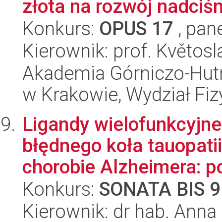
złota na rozwój nadciśni
Konkurs:
OPUS 17
, pan
Kierownik: prof. Květos
Akademia Górniczo-Hutn
w Krakowie, Wydział Fiz
Ligandy wielofunkcyjn
błędnego koła tauopati
chorobie Alzheimera: po
Konkurs:
SONATA BIS 9
Kierownik: dr hab. Ann