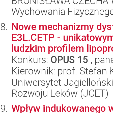
BRONISŁAWA CZECHA W
Wychowania Fizycznego
Nowe mechanizmy dysf
E3L.CETP - unikatowym 
ludzkim profilem lipopro
Konkurs:
OPUS 15
, pan
Kierownik: prof. Stefan 
Uniwersytet Jagiellońsk
Rozwoju Leków (JCET)
Wpływ indukowanego w