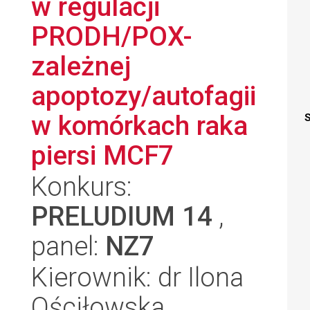
w regulacji
PRODH/POX-
zależnej
apoptozy/autofagii
w komórkach raka
S
piersi MCF7
Konkurs:
PRELUDIUM 14
,
panel:
NZ7
Kierownik: dr Ilona
Ościłowska