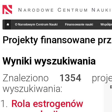
O Narodowym Centrum Nauki
Finansowanie nauki
Współpr
Projekty finansowane pr
Wyniki wyszukiwania
Znaleziono
1354
projek
wyszukiwania:
D
Rola estrogenów