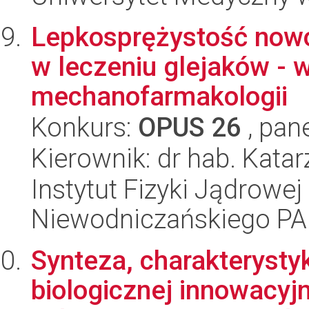
Lepkosprężystość nowo
w leczeniu glejaków - 
mechanofarmakologii
Konkurs:
OPUS 26
, pan
Kierownik: dr hab. Kata
Instytut Fizyki Jądrowej
Niewodniczańskiego P
Synteza, charakterysty
biologicznej innowacy