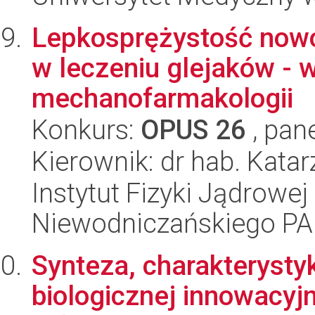
Lepkosprężystość nowo
w leczeniu glejaków - 
mechanofarmakologii
Konkurs:
OPUS 26
, pan
Kierownik: dr hab. Kata
Instytut Fizyki Jądrowej
Niewodniczańskiego P
Synteza, charakterysty
biologicznej innowacy