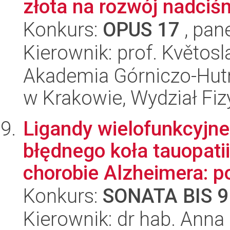
złota na rozwój nadciśni
Konkurs:
OPUS 17
, pan
Kierownik: prof. Květos
Akademia Górniczo-Hutn
w Krakowie, Wydział Fiz
Ligandy wielofunkcyjn
błędnego koła tauopati
chorobie Alzheimera: po
Konkurs:
SONATA BIS 9
Kierownik: dr hab. Ann