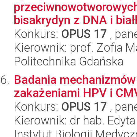
przeciwnowotworowych
bisakrydyn z DNA i biał
Konkurs:
OPUS 17
, pan
Kierownik: prof. Zofia 
Politechnika Gdańska
Badania mechanizmów 
zakażeniami HPV i CMV
Konkurs:
OPUS 17
, pan
Kierownik: dr hab. Edyt
Instytut Biologii Medyc