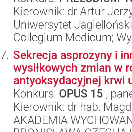
Kierownik: dr Artur Jer
Uniwersytet Jagiellońsk
Collegium Medicum; Wy
Sekrecja asprozyny i in
wysiłkowych zmian w 
antyoksydacyjnej krwi u
Konkurs:
OPUS 15
, pan
Kierownik: dr hab. Mag
AKADEMIA WYCHOWANI