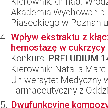
Kierownik: dr hab. Wło
Akademia Wychowania F
Piaseckiego w Poznaniu
Wpływ ekstraktu z kłącz
hemostazę w cukrzycy 
Konkurs:
PRELUDIUM 1
Kierownik: Natalia Marc
Uniwersytet Medyczny w
Farmaceutyczny z Oddzi
Dwufunkcyjne kompozyt