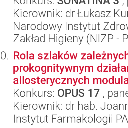
Konkurs:
SONATINA 3
,
Kierownik: dr Łukasz Ku
Narodowy Instytut Zdro
Zakład Higieny (NIZP - 
Rola szlaków zależnych
prokognitywnym działa
allosterycznych modul
Konkurs:
OPUS 17
, pan
Kierownik: dr hab. Joa
Instytut Farmakologii P