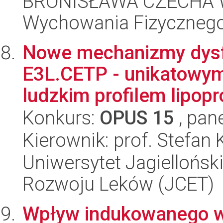
BRONISŁAWA CZECHA W
Wychowania Fizycznego
Nowe mechanizmy dysf
E3L.CETP - unikatowym 
ludzkim profilem lipopro
Konkurs:
OPUS 15
, pan
Kierownik: prof. Stefan 
Uniwersytet Jagiellońsk
Rozwoju Leków (JCET)
Wpływ indukowanego w