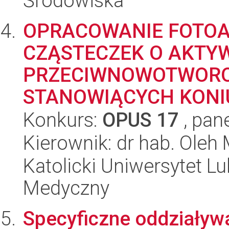
Środowiska
OPRACOWANIE FOTO
CZĄSTECZEK O AKTY
PRZECIWNOWOTWOROW
STANOWIĄCYCH KONIU
Konkurs:
OPUS 17
, pan
Kierownik: dr hab. Ole
Katolicki Uniwersytet Lu
Medyczny
Specyficzne oddziaływ