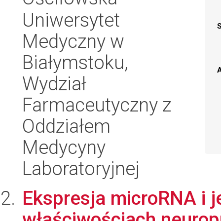
Uniwersytet
Medyczny w
Białymstoku,
A
Wydział
Farmaceutyczny z
Oddziałem
Medycyny
Laboratoryjnej
Ekspresja microRNA i j
właściwościach neurop