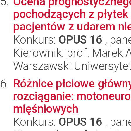
Ocena prognostyczneg
pochodzących z płytek
pacjentów z udarem nie
Konkurs:
OPUS 16
, pan
Kierownik: prof. Marek 
Warszawski Uniwersytet
Różnice płciowe główn
rozciąganie: motoneur
mięśniowych
Konkurs:
OPUS 16
, pan