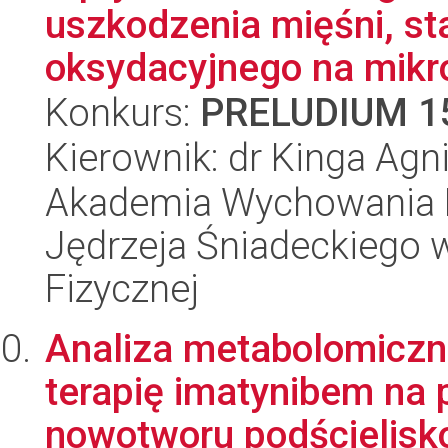
uszkodzenia mięśni, st
oksydacyjnego na mikrof
Konkurs:
PRELUDIUM 1
Kierownik: dr Kinga Ag
Akademia Wychowania F
Jędrzeja Śniadeckiego 
Fizycznej
Analiza metabolomiczn
terapię imatynibem na
nowotworu podścielisk