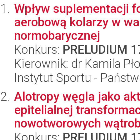
Wpływ suplementacji f
aerobową kolarzy w wa
normobarycznej
Konkurs:
PRELUDIUM 1
Kierownik: dr Kamila Pł
Instytut Sportu - Państ
Alotropy węgla jako a
epitelialnej transforma
nowotworowych wątroby
Konkurs:
PRELUDIUM 1