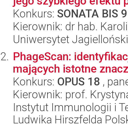
jego szybkiego efektu 
Konkurs:
SONATA BIS 9
Kierownik: dr hab. Karo
Uniwersytet Jagiellońs
PhageScan: identyfika
mających istotne znacz
Konkurs:
OPUS 18
, pan
Kierownik: prof. Krysty
Instytut Immunologii i T
Ludwika Hirszfelda Pols