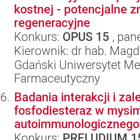
kostnej - potencjalne z
regeneracyjne
Konkurs:
OPUS 15
, pan
Kierownik: dr hab. Mag
Gdański Uniwersytet Me
Farmaceutyczny
Badania interakcji i za
fosfodiesteraz w mysi
autoimmunologicznego 
Konkurs:
PRELUDIUM 1