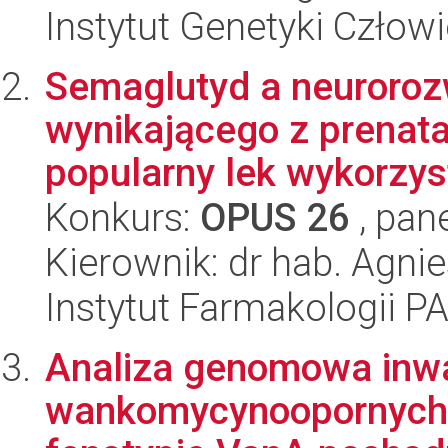
Instytut Genetyki Człow
Semaglutyd a neuroroz
wynikającego z prenata
popularny lek wykorzys
Konkurs:
OPUS 26
, pan
Kierownik: dr hab. Agn
Instytut Farmakologii P
Analiza genomowa inw
wankomycynoopornych 