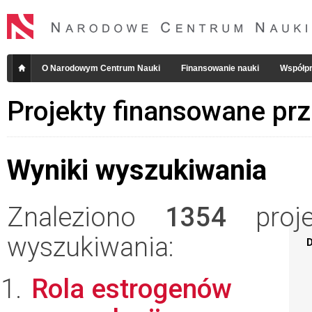
O Narodowym Centrum Nauki
Finansowanie nauki
Współpr
Projekty finansowane pr
Wyniki wyszukiwania
Znaleziono
1354
projek
wyszukiwania:
D
Rola estrogenów