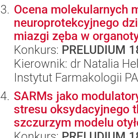
Ocena molekularnych
neuroprotekcyjnego dz
miazgi zęba w organot
Konkurs:
PRELUDIUM 1
Kierownik: dr Natalia H
Instytut Farmakologii P
SARMs jako modulatory 
stresu oksydacyjnego t
szczurzym modelu otyło
Konkurs:
PRELUDIUM 1