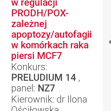
w regulacji
PRODH/POX-
zależnej
apoptozy/autofagii
w komórkach raka
S
piersi MCF7
Konkurs:
PRELUDIUM 14
,
panel:
NZ7
Kierownik: dr Ilona
Ościłowska