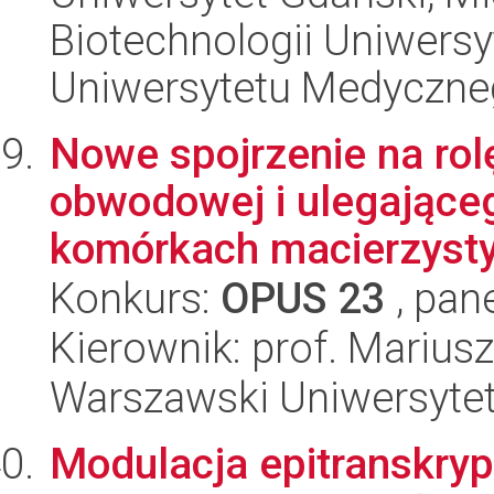
Biotechnologii Uniwers
Uniwersytetu Medyczn
Nowe spojrzenie na rol
obwodowej i ulegająceg
komórkach macierzysty
Konkurs:
OPUS 23
, pan
Kierownik: prof. Marius
Warszawski Uniwersyte
Modulacja epitranskryp