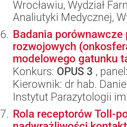
Wrocławiu, Wydział Far
Analiutyki Medycznej, W
Badania porównawcze 
rozwojowych (onkosfera
modelowego gatunku ta
Konkurs:
OPUS 3
, panel
Kierownik: dr hab. Danie
Instytut Parazytologii i
Rola receptorów Toll-p
nadwrażliwości kontakt