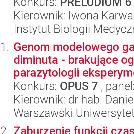
Konkurs:
PRELUDIUM 6
Kierownik: Iwona Karwa
Instytut Biologii Medyc
Genom modelowego gat
diminuta - brakujące 
parazytologii eksperym
Konkurs:
OPUS 7
, panel
Kierownik: dr hab. Danie
Warszawski Uniwersytet
Zaburzenie funkcji cz