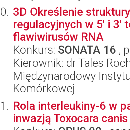
3D Określenie struktur
regulacyjnych w 5' i 3'
flawiwirusów RNA
Konkurs:
SONATA 16
, 
Kierownik: dr Tales Roc
Międzynarodowy Instytut
Komórkowej
Rola interleukiny-6 w p
inwazją Toxocara canis