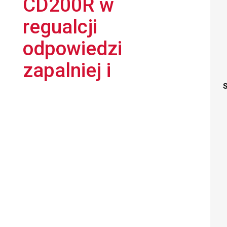
CD200R w
regualcji
odpowiedzi
zapalniej i
S