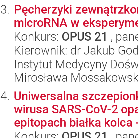
Pęcherzyki zewnątrzk
microRNA w eksperymen
Konkurs:
OPUS 21
, pan
Kierownik: dr Jakub Go
Instytut Medycyny Doświa
Mirosława Mossakowsk
Uniwersalna szczepion
wirusa SARS-CoV-2 op
epitopach białka kolca -
Konkurs:
OPUS 21
, pan