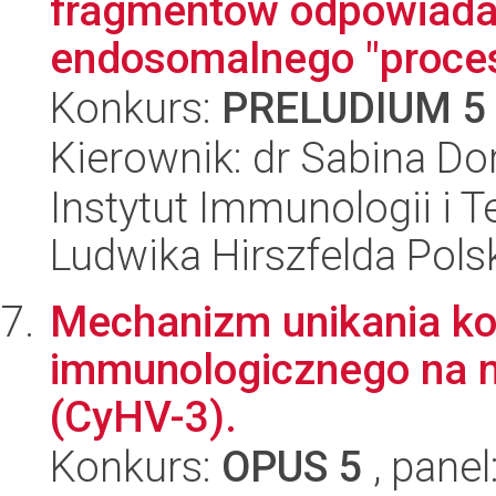
fragmentów odpowiada
endosomalnego "proceso
Konkurs:
PRELUDIUM 5
Kierownik: dr Sabina Do
Instytut Immunologii i T
Ludwika Hirszfelda Pols
Mechanizm unikania kon
immunologicznego na m
(CyHV-3).
Konkurs:
OPUS 5
, panel