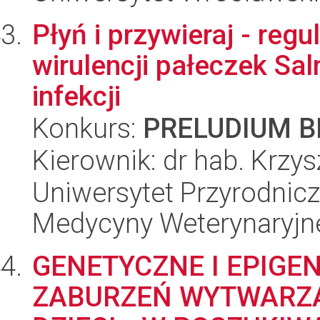
Płyń i przywieraj - reg
wirulencji pałeczek Sal
infekcji
Konkurs:
PRELUDIUM BI
Kierownik: dr hab. Krzy
Uniwersytet Przyrodnic
Medycyny Weterynaryjn
GENETYCZNE I EPIG
ZABURZEŃ WYTWARZA