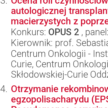
Ocena roli czynnościow
autologicznej transpla
macierzystych z poprze
Konkurs:
OPUS 2
, panel
Kierownik: prof. Sebasti
Centrum Onkologii - Inst
Curie, Centrum Onkologii 
Skłodowskiej-Curie Oddz
Otrzymanie rekombino
egzopolisacharydu (EP