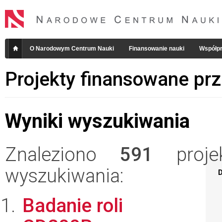
O Narodowym Centrum Nauki
Finansowanie nauki
Współpr
Projekty finansowane pr
Wyniki wyszukiwania
Znaleziono
591
projek
wyszukiwania:
D
Badanie roli