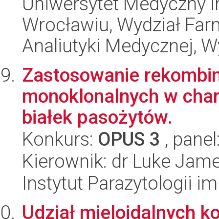
Uniwersytet Medyczny i
Wrocławiu, Wydział Far
Analiutyki Medycznej, W
Zastosowanie rekombin
monoklonalnych w char
białek pasożytów.
Konkurs:
OPUS 3
, panel
Kierownik: dr Luke Jam
Instytut Parazytologii i
Udział mieloidalnych 