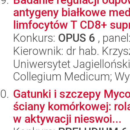
antygeny białkowe me
limfocytów T CD8+ supr
Konkurs:
OPUS 6
, panel
Kierownik: dr hab. Krzys
Uniwersytet Jagiellońsk
Collegium Medicum; Wyd
Gatunki i szczepy Myc
ściany komórkowej: ro
w aktywacji nieswoi...