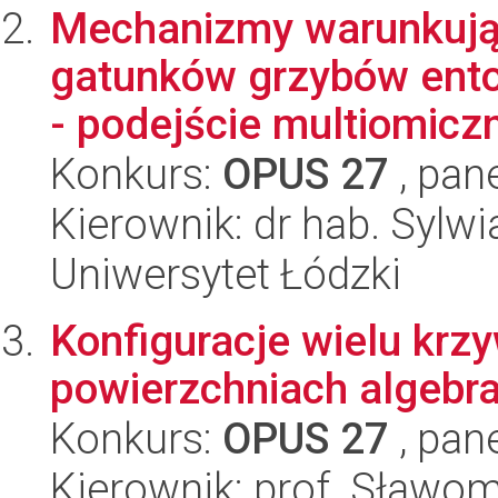
Mechanizmy warunkują
gatunków grzybów ento
- podejście multiomiczn
Konkurs:
OPUS 27
, pan
Kierownik: dr hab. Sylw
Uniwersytet Łódzki
Konfiguracje wielu kr
powierzchniach algebr
Konkurs:
OPUS 27
, pan
Kierownik: prof. Sławo