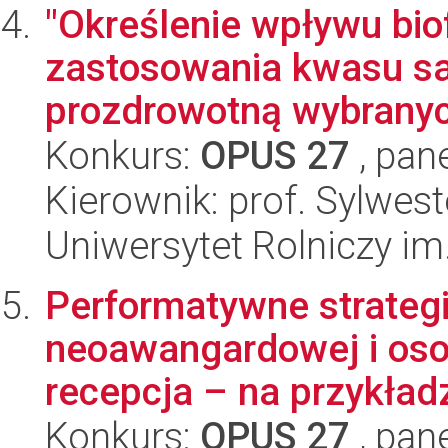
"Określenie wpływu biof
zastosowania kwasu sa
prozdrowotną wybranyc
Konkurs:
OPUS 27
, pan
Kierownik: prof. Sylwes
Uniwersytet Rolniczy im
Performatywne strategi
neoawangardowej i osob
recepcja – na przykładz
Konkurs:
OPUS 27
, pan