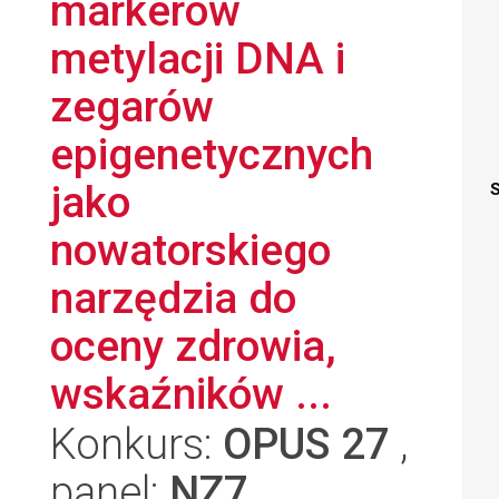
markerów
metylacji DNA i
zegarów
epigenetycznych
jako
S
nowatorskiego
narzędzia do
oceny zdrowia,
wskaźników ...
Konkurs:
OPUS 27
,
panel:
NZ7