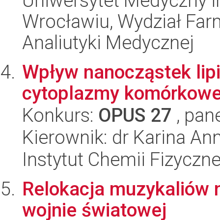
Uniwersytet Medyczny i
Wrocławiu, Wydział Far
Analiutyki Medycznej
Wpływ nanocząstek lip
cytoplazmy komórkowe
Konkurs:
OPUS 27
, pan
Kierownik: dr Karina A
Instytut Chemii Fizyczn
Relokacja muzykaliów na
wojnie światowej