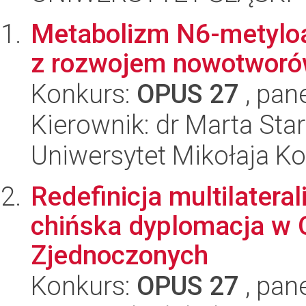
Metabolizm N6-metyloa
z rozwojem nowotworó
Konkurs:
OPUS 27
, pan
Kierownik: dr Marta Sta
Uniwersytet Mikołaja K
Redefinicja multilatera
chińska dyplomacja w 
Zjednoczonych
Konkurs:
OPUS 27
, pan