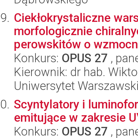
Ciekłokrystaliczne war
morfologicznie chiraln
perowskitów o wzmocnio
Konkurs:
OPUS 27
, pan
Kierownik: dr hab. Wikt
Uniwersytet Warszawsk
Scyntylatory i luminofo
emitujące w zakresie U
Konkurs:
OPUS 27
, pan