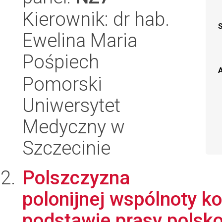
Kierownik: dr hab.
Ewelina Maria
Pośpiech
A
Pomorski
Uniwersytet
Medyczny w
Szczecinie
Polszczyzna
polonijnej wspólnoty k
podstawie prasy polsk