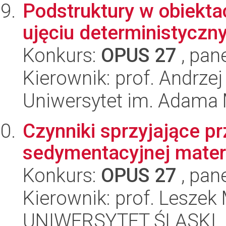
Podstruktury w obiekt
ujęciu deterministyczn
Konkurs:
OPUS 27
, pan
Kierownik: prof. Andrzej
Uniwersytet im. Adama 
Czynniki sprzyjające p
sedymentacyjnej materi
Konkurs:
OPUS 27
, pan
Kierownik: prof. Lesze
UNIWERSYTET ŚLĄSKI