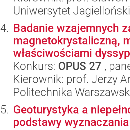
Uniwersytet Jagiellońsk
Badanie wzajemnych za
magnetokrystaliczną, 
właściwościami dyssypa
Konkurs:
OPUS 27
, pan
Kierownik: prof. Jerzy 
Politechnika Warszaws
Geoturystyka a niepełn
podstawy wyznaczania