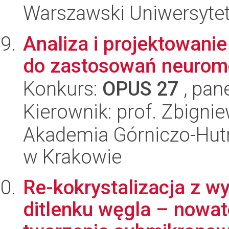
Warszawski Uniwersyte
Analiza i projektowan
do zastosowań neurom
Konkurs:
OPUS 27
, pan
Kierownik: prof. Zbigni
Akademia Górniczo-Hutn
w Krakowie
Re-kokrystalizacja z 
ditlenku węgla – nowat