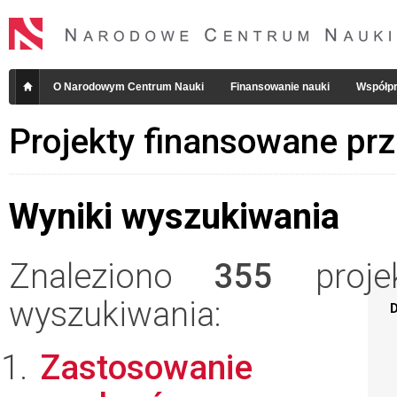
O Narodowym Centrum Nauki
Finansowanie nauki
Współpr
Projekty finansowane pr
Wyniki wyszukiwania
Znaleziono
355
projek
wyszukiwania:
D
Zastosowanie