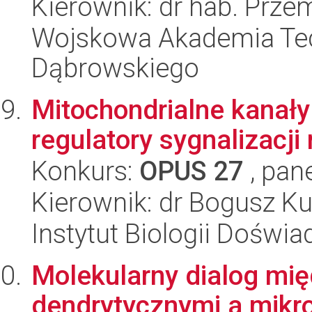
Kierownik: dr hab. Prze
Wojskowa Akademia Tec
Dąbrowskiego
Mitochondrialne kanały
regulatory sygnalizacji
Konkurs:
OPUS 27
, pan
Kierownik: dr Bogusz K
Instytut Biologii Doświ
Molekularny dialog mi
dendrytycznymi a mik