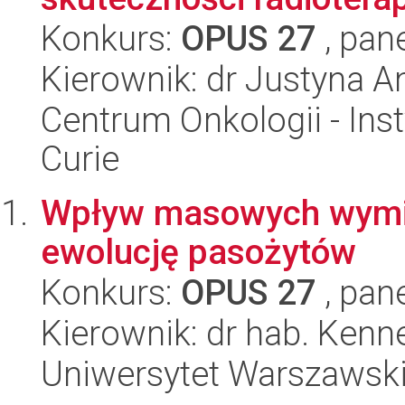
Konkurs:
OPUS 27
, pan
Kierownik: dr Justyna A
Centrum Onkologii - Inst
Curie
Wpływ masowych wymie
ewolucję pasożytów
Konkurs:
OPUS 27
, pan
Kierownik: dr hab. Kenn
Uniwersytet Warszawsk