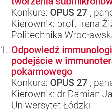
tworzenia submikronow.
Konkurs:
OPUS 27
, pan
Kierownik: prof. Irena Ži
Politechnika Wrocławsk
Odpowiedź immunologic
podejście w immunote
pokarmowego
Konkurs:
OPUS 27
, pan
Kierownik: dr Damian J
Uniwersytet Łódzki