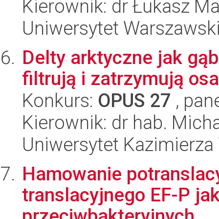
Kierownik: dr Łukasz M
Uniwersytet Warszawsk
Delty arktyczne jak gąb
filtrują i zatrzymują os
Konkurs:
OPUS 27
, pan
Kierownik: dr hab. Mich
Uniwersytet Kazimierza
Hamowanie potranslacy
translacyjnego EF-P ja
przeciwbakteryjnych.