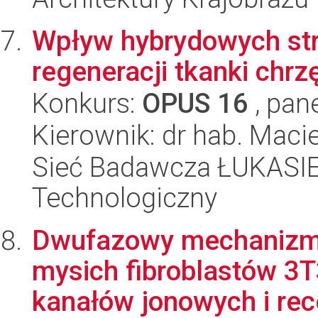
Wpływ hybrydowych str
regeneracji tkanki chrz
Konkurs:
OPUS 16
, pan
Kierownik: dr hab. Maci
Sieć Badawcza ŁUKASIEW
Technologiczny
Dwufazowy mechanizm r
mysich fibroblastów 3
kanałów jonowych i rec