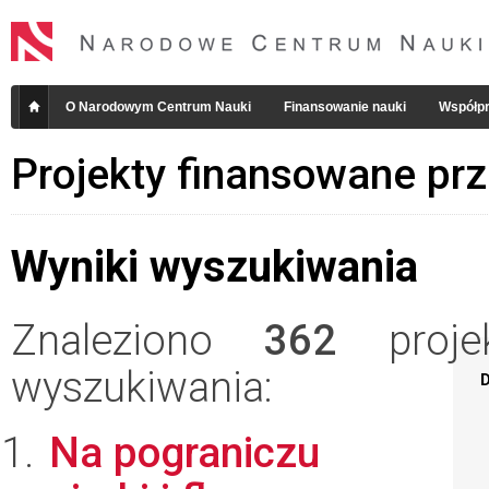
O Narodowym Centrum Nauki
Finansowanie nauki
Współpr
Projekty finansowane pr
Wyniki wyszukiwania
Znaleziono
362
projek
wyszukiwania:
D
Na pograniczu