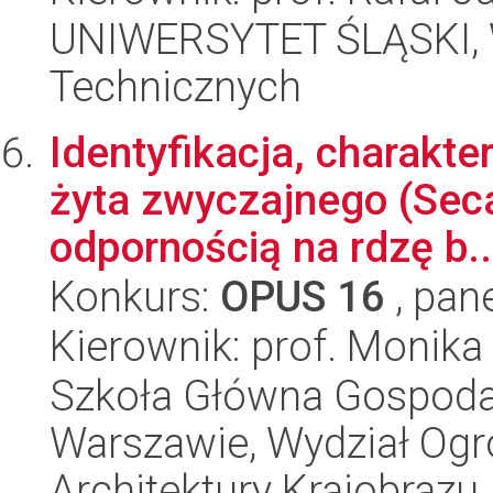
UNIWERSYTET ŚLĄSKI, W
Technicznych
Identyfikacja, charakt
żyta zwyczajnego (Seca
odpornością na rdzę b..
Konkurs:
OPUS 16
, pan
Kierownik: prof. Monik
Szkoła Główna Gospoda
Warszawie, Wydział Ogro
Architektury Krajobrazu