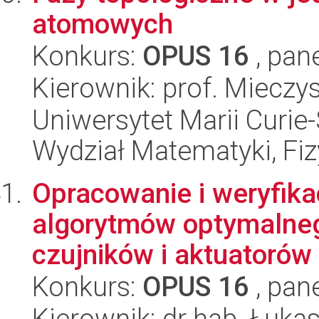
atomowych
Konkurs:
OPUS 16
, pan
Kierownik: prof. Miecz
Uniwersytet Marii Curie-
Wydział Matematyki, Fizy
Opracowanie i weryfika
algorytmów optymalneg
czujników i aktuatorów 
Konkurs:
OPUS 16
, pan
Kierownik: dr hab. Łuka