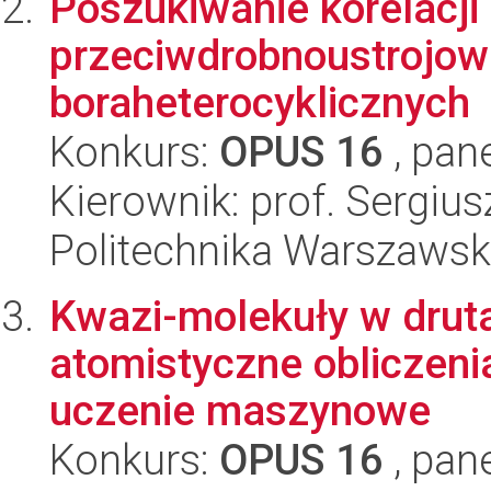
Poszukiwanie korelacji
przeciwdrobnoustrojow
boraheterocyklicznych
Konkurs:
OPUS 16
, pan
Kierownik: prof. Sergius
Politechnika Warszawsk
Kwazi-molekuły w drut
atomistyczne obliczen
uczenie maszynowe
Konkurs:
OPUS 16
, pan