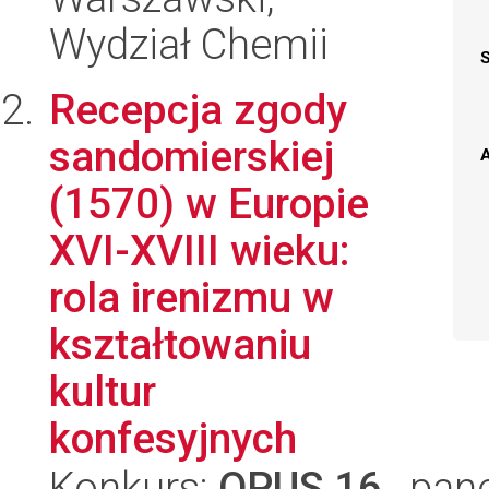
Wydział Chemii
Recepcja zgody
sandomierskiej
A
(1570) w Europie
XVI-XVIII wieku:
rola irenizmu w
kształtowaniu
kultur
konfesyjnych
Konkurs:
OPUS 16
, pan