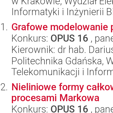
w Krakowie, Wydział Ele
Informatyki i Inżynierii
Grafowe modelowanie 
Konkurs:
OPUS 16
, pan
Kierownik: dr hab. Dariu
Politechnika Gdańska, Wy
Telekomunikacji i Infor
Nieliniowe formy całk
procesami Markowa
Konkurs:
OPUS 16
, pan