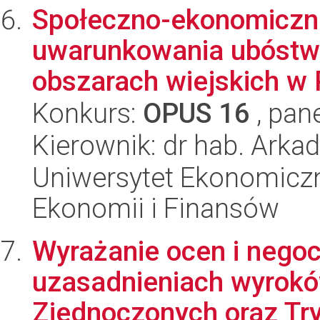
Społeczno-ekonomiczne
uwarunkowania ubóstw
obszarach wiejskich w 
Konkurs:
OPUS 16
, pan
Kierownik: dr hab. Arka
Uniwersytet Ekonomiczn
Ekonomii i Finansów
Wyrażanie ocen i nego
uzasadnieniach wyrok
Zjednoczonych oraz Try