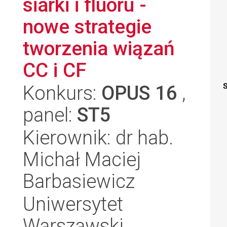
siarki i fluoru -
nowe strategie
tworzenia wiązań
CC i CF
Konkurs:
OPUS 16
,
S
panel:
ST5
Kierownik: dr hab.
Michał Maciej
Barbasiewicz
Uniwersytet
Warszawski,