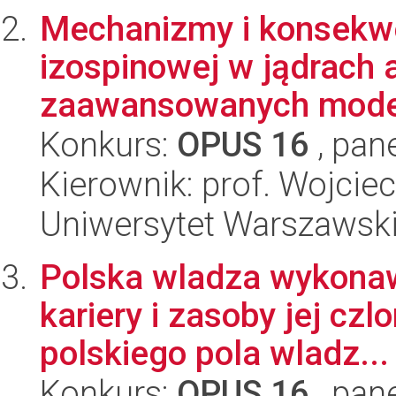
Mechanizmy i konsekwe
izospinowej w jądrach
zaawansowanych model
Konkurs:
OPUS 16
, pan
Kierownik: prof. Wojcie
Uniwersytet Warszawski,
Polska wladza wykonaw
kariery i zasoby jej cz
polskiego pola wladz...
Konkurs:
OPUS 16
, pan