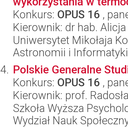
wykorzystania w termo
Konkurs:
OPUS 16
, pan
Kierownik: dr hab. Alicj
Uniwersytet Mikołaja Kop
Astronomii i Informatyk
Polskie Generalne Stu
Konkurs:
OPUS 16
, pan
Kierownik: prof. Rados
Szkoła Wyższa Psycholo
Wydział Nauk Społeczny