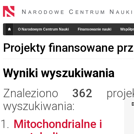
O Narodowym Centrum Nauki
Finansowanie nauki
Współpr
Projekty finansowane pr
Wyniki wyszukiwania
Znaleziono
362
projek
wyszukiwania:
D
Mitochondrialne i