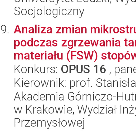
Socjologiczny
Analiza zmian mikrost
podczas zgrzewania ta
materiału (FSW) stopó
Konkurs:
OPUS 16
, pan
Kierownik: prof. Stanis
Akademia Górniczo-Hutn
w Krakowie, Wydział Inży
Przemysłowej