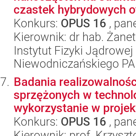
czastek hybrydowych o
Konkurs:
OPUS 16
, pan
Kierownik: dr hab. Żan
Instytut Fizyki Jądrowej
Niewodniczańskiego P
Badania realizowalnośc
sprzężonych w technolo
wykorzystanie w projekt
Konkurs:
OPUS 16
, pan
Kierownik: prof. Krzysz