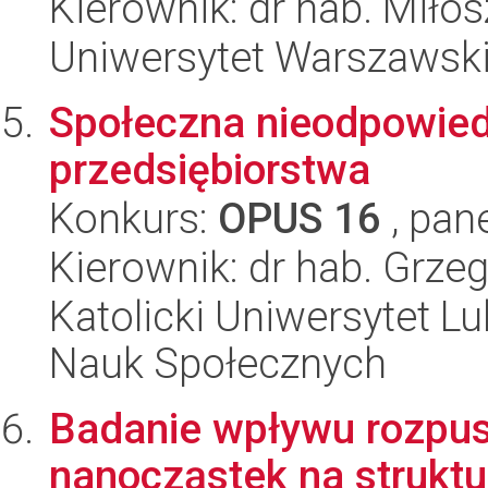
Kierownik: dr hab. Miło
Uniwersytet Warszawski,
Społeczna nieodpowied
przedsiębiorstwa
Konkurs:
OPUS 16
, pan
Kierownik: dr hab. Grz
Katolicki Uniwersytet Lu
Nauk Społecznych
Badanie wpływu rozpusz
nanocząstek na struktu