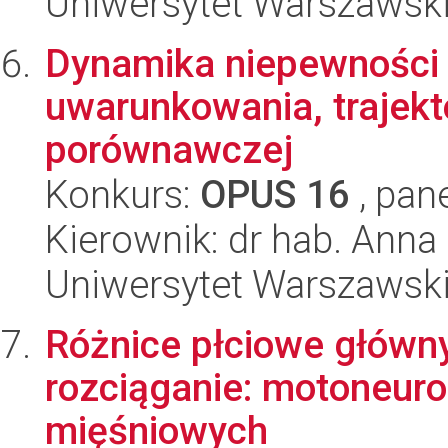
Uniwersytet Warszawski
Dynamika niepewności 
uwarunkowania, trajekto
porównawczej
Konkurs:
OPUS 16
, pan
Kierownik: dr hab. Anna 
Uniwersytet Warszawsk
Różnice płciowe główn
rozciąganie: motoneur
mięśniowych