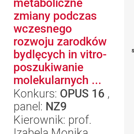
metaboliczne
zmiany podczas
wczesnego
rozwoju zarodków
bydlęcych in vitro-
S
poszukiwanie
molekularnych ...
Konkurs:
OPUS 16
,
panel:
NZ9
Kierownik: prof.
Izabela Monika