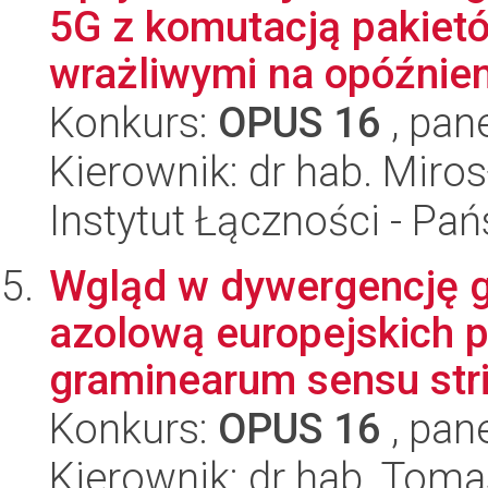
5G z komutacją pakiet
wrażliwymi na opóźnieni
Konkurs:
OPUS 16
, pan
Kierownik: dr hab. Miro
Instytut Łączności - Pa
Wgląd w dywergencję 
azolową europejskich p
graminearum sensu str
Konkurs:
OPUS 16
, pan
Kierownik: dr hab. Toma