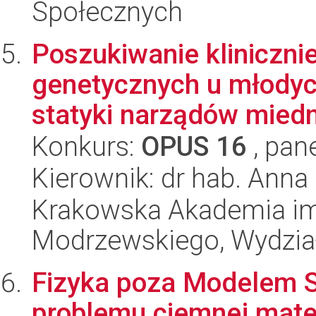
Społecznych
Poszukiwanie kliniczni
genetycznych u młodyc
statyki narządów miedni
Konkurs:
OPUS 16
, pan
Kierownik: dr hab. Ann
Krakowska Akademia im.
Modrzewskiego, Wydział
Fizyka poza Modelem 
problemu ciemnej mater