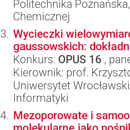
Politechnika Poznańska,
Chemicznej
Wycieczki wielowymia
gaussowskich: dokładn
Konkurs:
OPUS 16
, pan
Kierownik: prof. Krzyszt
Uniwersytet Wrocławski
Informatyki
Mezoporowate i samoor
molekularne jako nośni