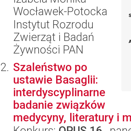
Wocławek-Potocka
Instytut Rozrodu
Zwierząt i Badań
A
Żywności PAN
Szaleństwo po
ustawie Basaglii:
interdyscyplinarne
badanie związków
medycyny, literatury i m
Konkurs:
OPUS 16
, pan