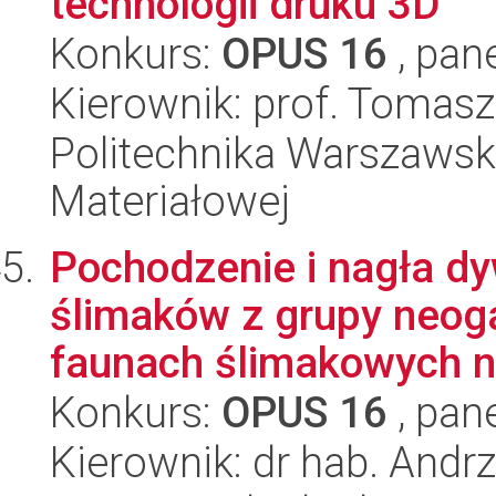
technologii druku 3D
Konkurs:
OPUS 16
, pan
Kierownik: prof. Tomas
Politechnika Warszawska
Materiałowej
Pochodzenie i nagła d
ślimaków z grupy neog
faunach ślimakowych na
Konkurs:
OPUS 16
, pan
Kierownik: dr hab. Andr