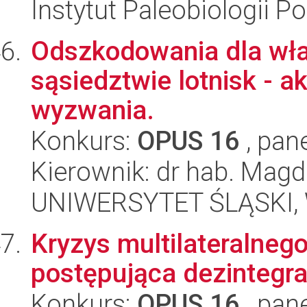
Instytut Paleobiologii P
Odszkodowania dla wła
sąsiedztwie lotnisk - a
wyzwania.
Konkurs:
OPUS 16
, pan
Kierownik: dr hab. Mag
UNIWERSYTET ŚLĄSKI, Wy
Kryzys multilateralne
postępująca dezintegra
Konkurs:
OPUS 16
, pan