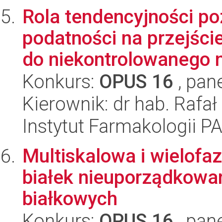
Rola tendencyjności p
podatności na przejśc
do niekontrolowanego n
Konkurs:
OPUS 16
, pan
Kierownik: dr hab. Rafał
Instytut Farmakologii P
Multiskalowa i wielof
białek nieuporządkowan
białkowych
Konkurs:
OPUS 16
, pan