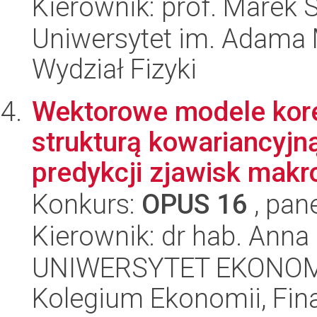
Kierownik: prof. Marek 
Uniwersytet im. Adama 
Wydział Fizyki
Wektorowe modele kore
strukturą kowariancyjn
predykcji zjawisk makro
Konkurs:
OPUS 16
, pan
Kierownik: dr hab. Anna
UNIWERSYTET EKONOM
Kolegium Ekonomii, Fin