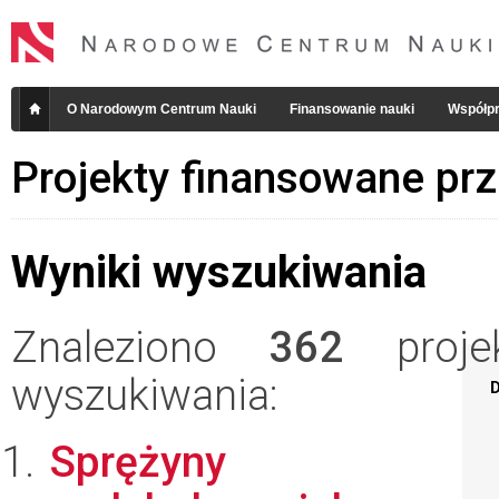
O Narodowym Centrum Nauki
Finansowanie nauki
Współpr
Projekty finansowane pr
Wyniki wyszukiwania
Znaleziono
362
projek
wyszukiwania:
D
Sprężyny