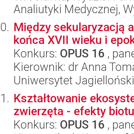
Analiutyki Medycznej, W
Między sekularyzacją a 
końca XVII wieku i epo
Konkurs:
OPUS 16
, pan
Kierownik: dr Anna To
Uniwersytet Jagielloński
Kształtowanie ekosyst
zwierzęta - efekty biot
Konkurs:
OPUS 16
, pan