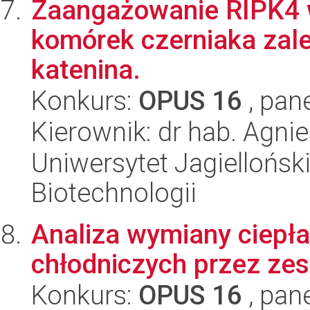
Zaangażowanie RIPK4 w
komórek czerniaka zale
katenina.
Konkurs:
OPUS 16
, pan
Kierownik: dr hab. Agni
Uniwersytet Jagielloński,
Biotechnologii
Analiza wymiany ciepł
chłodniczych przez zes
Konkurs:
OPUS 16
, pan