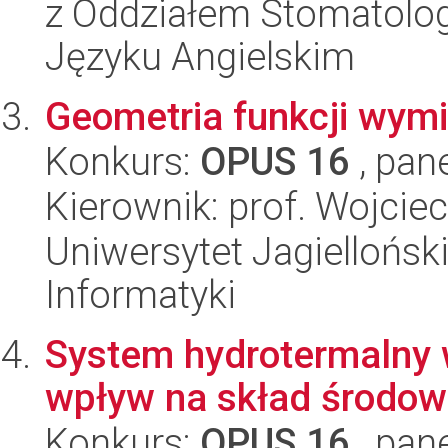
z Oddziałem Stomatolog
Języku Angielskim
Geometria funkcji wym
Konkurs:
OPUS 16
, pan
Kierownik: prof. Wojcie
Uniwersytet Jagiellońsk
Informatyki
System hydrotermalny 
wpływ na skład środow
Konkurs:
OPUS 16
, pan