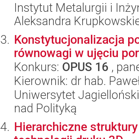
Instytut Metalurgii i Inż
Aleksandra Krupkowski
Konstytucjonalizacja pol
równowagi w ujęciu p
Konkurs:
OPUS 16
, pan
Kierownik: dr hab. Paweł
Uniwersytet Jagiellońsk
nad Polityką
Hierarchiczne struktu