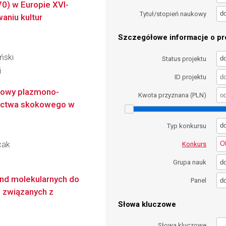
0) w Europie XVI-
d
Tytuł/stopień naukowy
waniu kultur
Szczegółowe informacje o pro
ński
d
Status projektu
i
ID projektu
onowy plazmono-
Kwota przyznana (PLN)
ictwa skokowego w
d
Typ konkursu
cak
O
Konkurs
d
Grupa nauk
ond molekularnych do
d
Panel
 związanych z
Słowa kluczowe
Słowa kluczowe