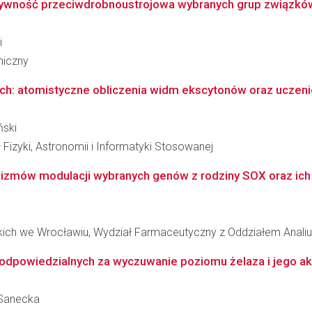
ktywność przeciwdrobnoustrojowa wybranych grup związkó
i
miczny
ch: atomistyczne obliczenia widm ekscytonów oraz ucze
ński
 Fizyki, Astronomii i Informatyki Stosowanej
zmów modulacji wybranych genów z rodziny SOX oraz ich tr
kich we Wrocławiu, Wydział Farmaceutyczny z Oddziałem Analiut
odpowiedzialnych za wyczuwanie poziomu żelaza i jego ak
-Sanecka