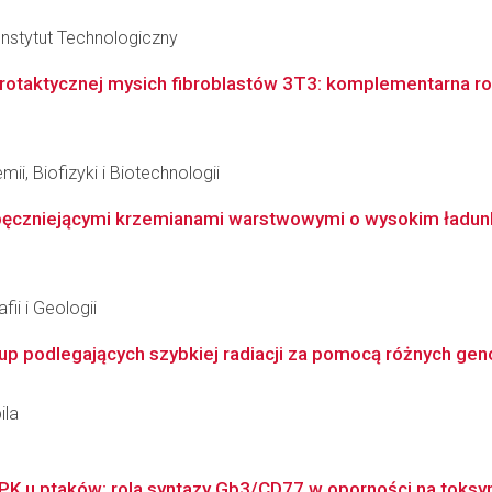
nstytut Technologiczny
otaktycznej mysich fibroblastów 3T3: komplementarna rol
ii, Biofizyki i Biotechnologii
 pęczniejącymi krzemianami warstwowymi o wysokim ładun
ii i Geologii
up podlegających szybkiej radiacji za pomocą różnych gen
ila
K u ptaków: rola syntazy Gb3/CD77 w oporności na toksy