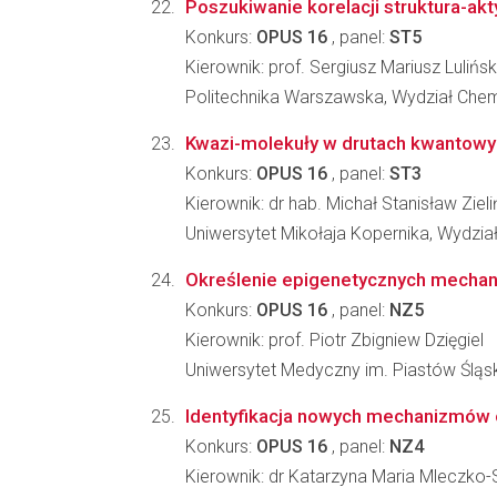
Poszukiwanie korelacji struktura-a
Konkurs:
OPUS 16
, panel:
ST5
Kierownik: prof. Sergiusz Mariusz Lulińsk
Politechnika Warszawska, Wydział Che
Kwazi-molekuły w drutach kwantowy
Konkurs:
OPUS 16
, panel:
ST3
Kierownik: dr hab. Michał Stanisław Zieli
Uniwersytet Mikołaja Kopernika, Wydział
Określenie epigenetycznych mechani
Konkurs:
OPUS 16
, panel:
NZ5
Kierownik: prof. Piotr Zbigniew Dzięgiel
Uniwersytet Medyczny im. Piastów Śląs
Identyfikacja nowych mechanizmów 
Konkurs:
OPUS 16
, panel:
NZ4
Kierownik: dr Katarzyna Maria Mleczko