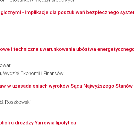
ogicznymi - implikacje dla poszukiwań bezpiecznego syste
i
we i techniczne uwarunkowania ubóstwa energetycznego 
wowar
 Wydział Ekonomii i Finansów
taw w uzasadnieniach wyroków Sądu Najwyższego Stanów Z
źdź-Roszkowski
ioli u drożdży Yarrowia lipolytica