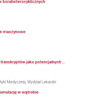
w boraheterocyklicznych
nie maszynowe
anskryptów jako potencjalnych ...
yki Medycznej, Wydział Lekarski
umulację w wątrobie