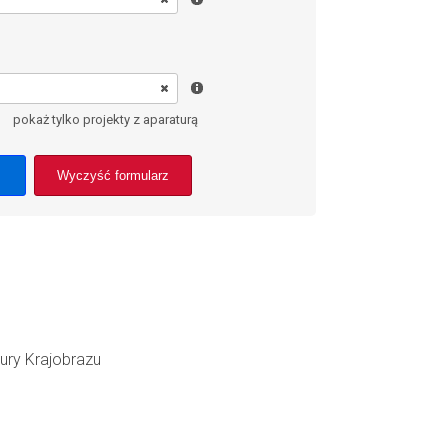
pokaż tylko projekty z aparaturą
Wyczyść formularz
ury Krajobrazu