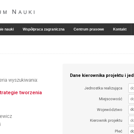
ie nauki
Współpraca zagraniczna
Centrum prasowe
Kontakt
Dane kierownika projektu i jed
eria wyszukiwania:
Jednostka realizująca
strategie tworzenia
Miejscowość
d
Województwo
iewicz
Kierownik projektu
i
d
Płeć