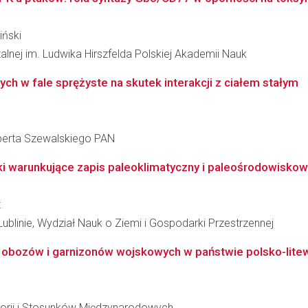
iński
zalnej im. Ludwika Hirszfelda Polskiej Akademii Nauk
ych w fale sprężyste na skutek interakcji z ciałem stałym
berta Szewalskiego PAN
iki warunkujące zapis paleoklimatyczny i paleośrodowiskow
t
Lublinie, Wydział Nauk o Ziemi i Gospodarki Przestrzennej
obozów i garnizonów wojskowych w państwie polsko-litew
storii i Stosunków Międzynarodowych