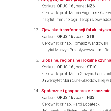
Konkurs:
OPUS 16
, panel:
NZ6
Kierownik: prof. Marcin Eugeniusz Czerw
Instytut Immunologii i Terapii Doświadc
Zjawisko transformacji fal akustyczn
Konkurs:
OPUS 16
, panel:
ST8
Kierownik: dr hab. Tomasz Wandowski
Instytut Maszyn Przepływowych im. Ro
Globalne, regionalne i lokalne czynn
Konkurs:
OPUS 16
, panel:
ST10
Kierownik: prof. Maria Grażyna Łanczon
Uniwersytet Marii Curie-Skłodowskiej w 
Społeczne i gospodarcze znaczenie 
Konkurs:
OPUS 16
, panel:
HS3
Kierownik: dr hab. Karol Łopatecki
Uniwersytet w Białymstoku, Wydział Hi