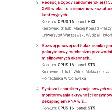
Recepcja zgody sandomierskiej (157
XVIII wieku: rola irenizmu w kształto
konfesyjnych
Konkurs:
OPUS 16
, panel:
HS3
Kierownik: dr hab. Maciej Konrad Ptaszy
Uniwersytet Warszawski, Wydział Histori
Rozwój jonowej soft-plazmoniki i j
polarytonowy mechanizm przewodn
mielinowanych aksonach...
Konkurs:
OPUS 16
, panel:
ST3
Kierownik: dr hab. Witold Aleksander Ja
Politechnika Wrocławska
Synteza i charakteryzacja nowych s
monitorowania aktywności enzymów
dekapingiem RNA w ż...
Konkurs:
OPUS 16
, panel:
ST5