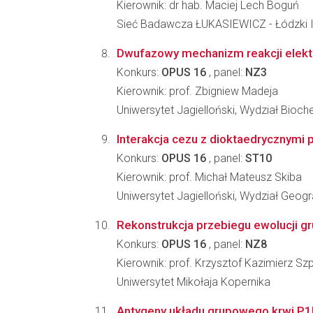
Kierownik: dr hab. Maciej Lech Boguń
Sieć Badawcza ŁUKASIEWICZ - Łódzki I
Dwufazowy mechanizm reakcji elektr
Konkurs:
OPUS 16
, panel:
NZ3
Kierownik: prof. Zbigniew Madeja
Uniwersytet Jagielloński, Wydział Biochem
Interakcja cezu z dioktaedrycznymi
Konkurs:
OPUS 16
, panel:
ST10
Kierownik: prof. Michał Mateusz Skiba
Uniwersytet Jagielloński, Wydział Geograf
Rekonstrukcja przebiegu ewolucji gr
Konkurs:
OPUS 16
, panel:
NZ8
Kierownik: prof. Krzysztof Kazimierz Szp
Uniwersytet Mikołaja Kopernika
Antygeny układu grupowego krwi P1P