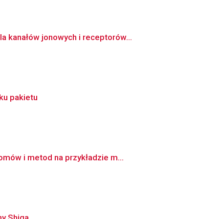
a kanałów jonowych i receptorów...
ku pakietu
omów i metod na przykładzie m...
ny Shiga