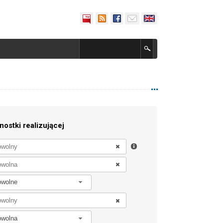
nostki realizującej
owolne
owolna