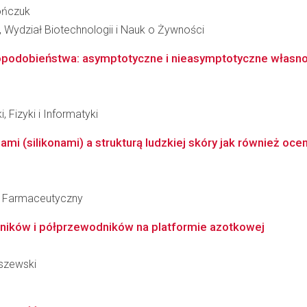
rończuk
 Wydział Biotechnologii i Nauk o Żywności
odobieństwa: asymptotyczne i nieasymptotyczne własno
 Fizyki i Informatyki
ami (silikonami) a strukturą ludzkiej skóry jak również oce
ł Farmaceutyczny
ników i półprzewodników na platformie azotkowej
iszewski