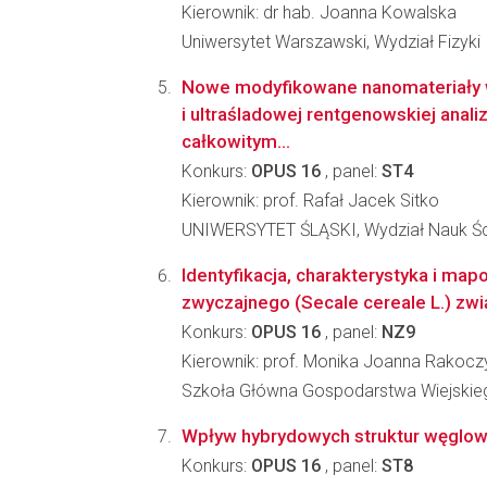
Kierownik: dr hab. Joanna Kowalska
Uniwersytet Warszawski, Wydział Fizyki
Nowe modyfikowane nanomateriały 
i ultraśladowej rentgenowskiej analiz
całkowitym...
Konkurs:
OPUS 16
, panel:
ST4
Kierownik: prof. Rafał Jacek Sitko
UNIWERSYTET ŚLĄSKI, Wydział Nauk Ści
Identyfikacja, charakterystyka i ma
zwyczajnego (Secale cereale L.) zwi
Konkurs:
OPUS 16
, panel:
NZ9
Kierownik: prof. Monika Joanna Rakoc
Szkoła Główna Gospodarstwa Wiejskiego
Wpływ hybrydowych struktur węglowy
Konkurs:
OPUS 16
, panel:
ST8