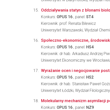
Oddziaływania statyn z błonami biol
Konkurs:
OPUS 16
, panel:
ST4
Kierownik: prof. Renata Bilewicz
Uniwersytet Warszawski, Wydział Chemi
Społeczno-ekonomiczne, środowisko
Konkurs:
OPUS 16
, panel:
HS4
Kierownik: dr hab. Arkadiusz Andrzej Pi
Uniwersytet Ekonomiczny we Wrocławiu,
Wyrażanie ocen i negocjowanie pos
Konkurs:
OPUS 16
, panel:
HS2
Kierownik: dr hab. Stanisław Paweł Go
Uniwersytet Łódzki, Wydział Filologiczny
Molekularny mechanizm asymilacji pol
Konkurs:
OPUS 16
, panel:
NZ9