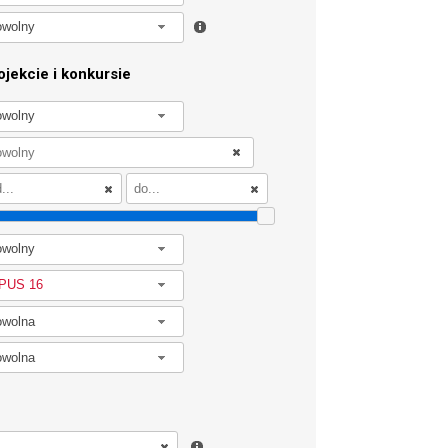
owolny
jekcie i konkursie
owolny
owolny
PUS 16
owolna
owolna