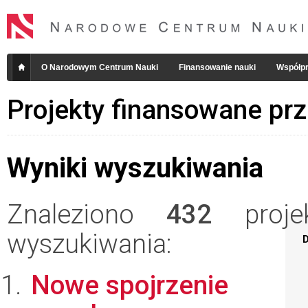
O Narodowym Centrum Nauki
Finansowanie nauki
Współpr
Projekty finansowane pr
Wyniki wyszukiwania
Znaleziono
432
projek
wyszukiwania:
D
Nowe spojrzenie