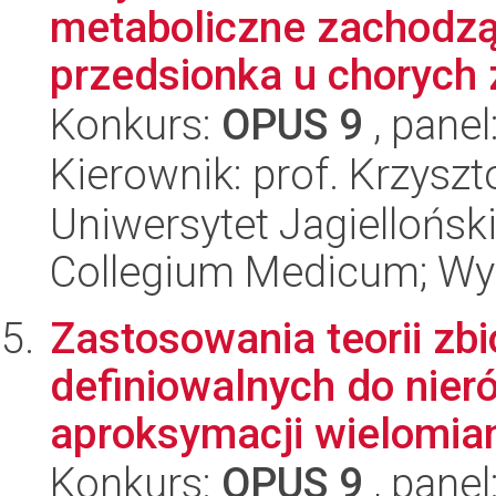
metaboliczne zachodząc
przedsionka u chorych z
Konkurs:
OPUS 9
, panel
Kierownik: prof. Krzysz
Uniwersytet Jagiellońsk
Collegium Medicum; Wyd
Zastosowania teorii zbi
definiowalnych do nier
aproksymacji wielomian
Konkurs:
OPUS 9
, panel