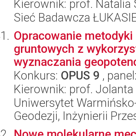
Kierownik: prof. Natali
Sieć Badawcza ŁUKASIEW
Opracowanie metodyki
gruntowych z wykorzys
wyznaczania geopotenc
Konkurs:
OPUS 9
, panel
Kierownik: prof. Jolanta
Uniwersytet Warmińsko-
Geodezji, Inżynierii Prz
Nowe molekularne mech