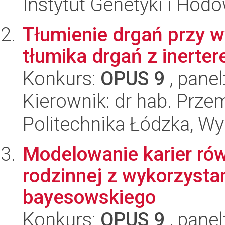
Instytut Genetyki i Hod
Tłumienie drgań przy 
tłumika drgań z inerter
Konkurs:
OPUS 9
, panel
Kierownik: dr hab. Prze
Politechnika Łódzka, W
Modelowanie karier ró
rodzinnej z wykorzysta
bayesowskiego
Konkurs:
OPUS 9
, panel