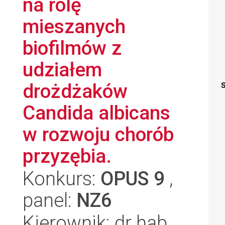
na rolę
mieszanych
biofilmów z
udziałem
drożdżaków
S
Candida albicans
w rozwoju chorób
przyzębia.
Konkurs:
OPUS 9
,
panel:
NZ6
Kierownik: dr hab.