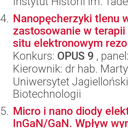
Instytut Historii im. Ta
Nanopęcherzyki tlenu w
zastosowanie w terapii
situ elektronowym rezo.
Konkurs:
OPUS 9
, panel
Kierownik: dr hab. Mart
Uniwersytet Jagielloński,
Biotechnologii
Micro i nano diody ele
InGaN/GaN. Wpływ wym