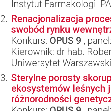
Instytut Farmakologii P
Renacjonalizacja proce
swobód rynku wewnętrz
Konkurs:
OPUS 9
, panel
Kierownik: dr hab. Robe
Uniwersytet Warszawski,
Sterylne porosty skoru
ekosystemów leśnych ja
różnorodności genetycz
Konkurs:
OPUS 9
, panel