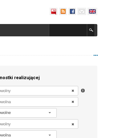
nostki realizującej
owolne
owolna