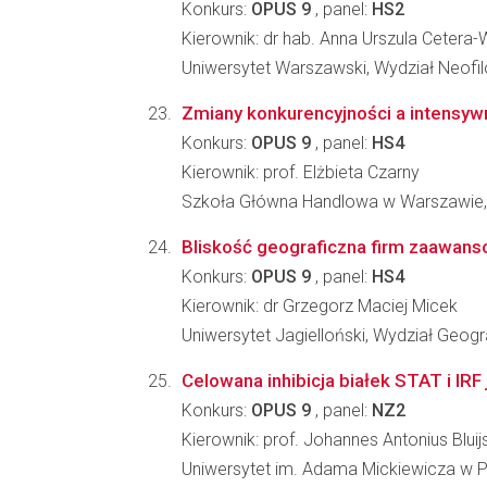
Konkurs:
OPUS 9
, panel:
HS2
Kierownik: dr hab. Anna Urszula Cetera
Uniwersytet Warszawski, Wydział Neofilo
Zmiany konkurencyjności a intensyw
Konkurs:
OPUS 9
, panel:
HS4
Kierownik: prof. Elżbieta Czarny
Szkoła Główna Handlowa w Warszawie,
Bliskość geograficzna firm zaawans
Konkurs:
OPUS 9
, panel:
HS4
Kierownik: dr Grzegorz Maciej Micek
Uniwersytet Jagielloński, Wydział Geograf
Celowana inhibicja białek STAT i IR
Konkurs:
OPUS 9
, panel:
NZ2
Kierownik: prof. Johannes Antonius Bluij
Uniwersytet im. Adama Mickiewicza w Po