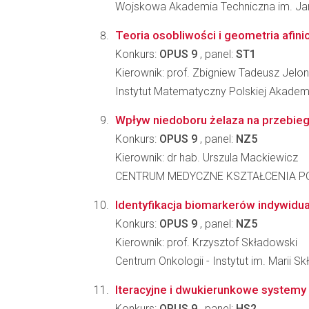
Wojskowa Akademia Techniczna im. Jar
Teoria osobliwości i geometria afini
Konkurs:
OPUS 9
, panel:
ST1
Kierownik: prof. Zbigniew Tadeusz Jelo
Instytut Matematyczny Polskiej Akadem
Wpływ niedoboru żelaza na przebieg 
Konkurs:
OPUS 9
, panel:
NZ5
Kierownik: dr hab. Urszula Mackiewicz
CENTRUM MEDYCZNE KSZTAŁCENIA 
Identyfikacja biomarkerów indywidual
Konkurs:
OPUS 9
, panel:
NZ5
Kierownik: prof. Krzysztof Składowski
Centrum Onkologii - Instytut im. Marii S
Iteracyjne i dwukierunkowe systemy 
Konkurs:
OPUS 9
, panel:
HS2