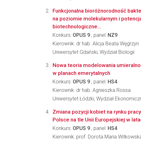
Funkcjonalna bioróżnorodność bakte
na poziomie molekularnym i potencj
biotechnologiczne...
Konkurs:
OPUS 9
, panel:
NZ9
Kierownik: dr hab. Alicja Beata Węgrzyn
Uniwersytet Gdański, Wydział Biologii
Nowa teoria modelowania umieralnoś
w planach emerytalnych
Konkurs:
OPUS 9
, panel:
HS4
Kierownik: dr hab. Agnieszka Rossa
Uniwersytet Łódzki, Wydział Ekonomicz
Zmiana pozycji kobiet na rynku pracy.
Polsce na tle Unii Europejskiej w la
Konkurs:
OPUS 9
, panel:
HS4
Kierownik: prof. Dorota Maria Witkowsk