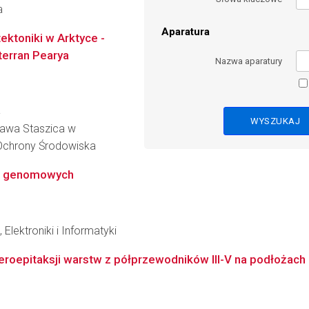
a
Aparatura
ektoniki w Arktyce -
terran Pearya
Nazwa aparatury
a
ława Staszica w
i Ochrony Środowiska
ch genomowych
Elektroniki i Informatyki
eroepitaksji warstw z półprzewodników III-V na podłoża