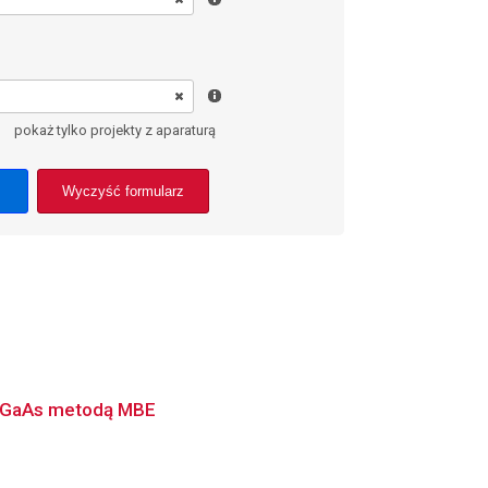
pokaż tylko projekty z aparaturą
Wyczyść formularz
ch GaAs metodą MBE