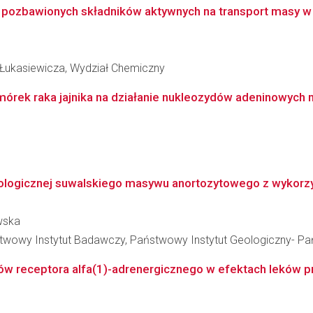
 pozbawionych składników aktywnych na transport masy w
 Łukasiewicza, Wydział Chemiczny
ek raka jajnika na działanie nukleozydów adeninowych m
 geologicznej suwalskiego masywu anortozytowego z wykor
wska
stwowy Instytut Badawczy, Państwowy Instytut Geologiczny- P
ów receptora alfa(1)-adrenergicznego w efektach leków pr