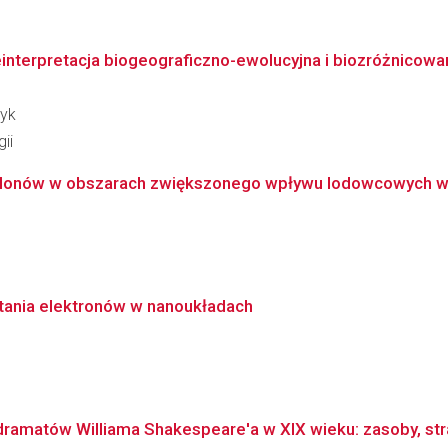
interpretacja biogeograficzno-ewolucyjna i biozróżnicowa
zyk
ii
onów w obszarach zwiększonego wpływu lodowcowych wód 
tania elektronów w nanoukładach
amatów Williama Shakespeare'a w XIX wieku: zasoby, strat