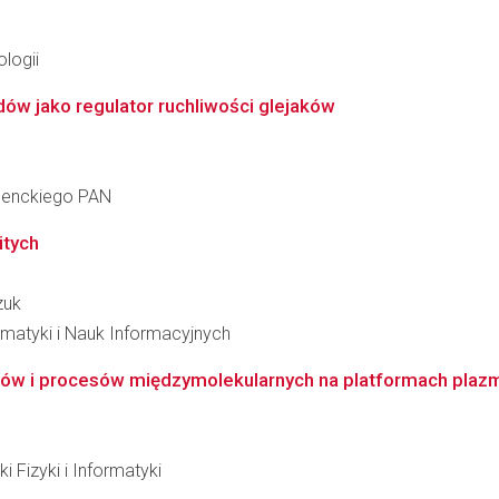
logii
w jako regulator ruchliwości glejaków
 Nenckiego PAN
itych
zuk
matyki i Nauk Informacyjnych
duów i procesów międzymolekularnych na platformach plaz
 Fizyki i Informatyki