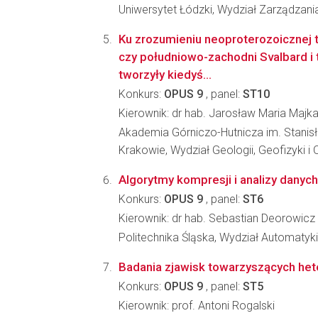
Uniwersytet Łódzki, Wydział Zarządzani
Ku zrozumieniu neoproterozoicznej t
czy południowo-zachodni Svalbard i 
tworzyły kiedyś...
Konkurs:
OPUS 9
, panel:
ST10
Kierownik: dr hab. Jarosław Maria Majk
Akademia Górniczo-Hutnicza im. Stanis
Krakowie, Wydział Geologii, Geofizyki 
Algorytmy kompresji i analizy dany
Konkurs:
OPUS 9
, panel:
ST6
Kierownik: dr hab. Sebastian Deorowicz
Politechnika Śląska, Wydział Automatyki, 
Badania zjawisk towarzyszących het
Konkurs:
OPUS 9
, panel:
ST5
Kierownik: prof. Antoni Rogalski