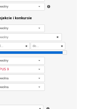
owolny
jekcie i konkursie
owolny
owolny
PUS 9
owolna
owolna