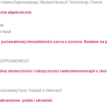
osława Dąbrowskiego, Wydział Nowych Technologii i Chemii
czna algebraiczna
nek
ii Nauk
pozawałowej niewydolności serca u szczura. Badanie na p
PODYPLOMOWEGO
nej skuteczności i toksyczności radiochemioterapii u chory
kłodowskiej-Curie, Oddział w Gliwicach
akcentowe: polski i ukraiński