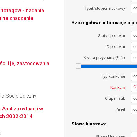
d
Tytuł/stopień naukowy
riofagów - badania
alne znaczenie
Szczegółowe informacje o pro
d
Status projektu
ID projektu
Kwota przyznana (PLN)
ci i jej zastosowania
d
Typ konkursu
O
Konkurs
no-Socjologiczny
d
Grupa nauk
 Analiza sytuacji w
d
Panel
tach 2002-2014.
Słowa kluczowe
a
Słowa kluczowe