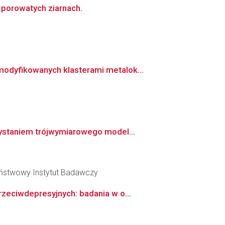
 porowatych ziarnach.
odyfikowanych klasterami metalok...
zystaniem trójwymiarowego model...
aństwowy Instytut Badawczy
zeciwdepresyjnych: badania w o...