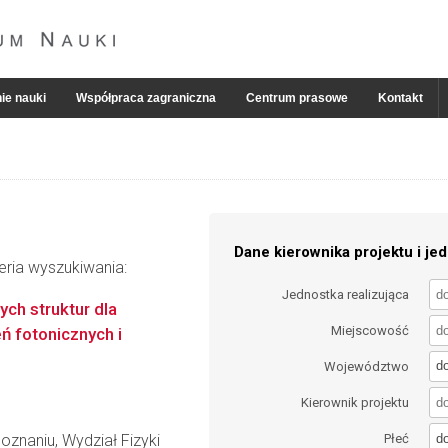
ie nauki
Współpraca zagraniczna
Centrum prasowe
Kontakt
Dane kierownika projektu i jed
eria wyszukiwania:
Jednostka realizująca
ch struktur dla
Miejscowość
ń fotonicznych i
d
Województwo
Kierownik projektu
d
znaniu, Wydział Fizyki
Płeć