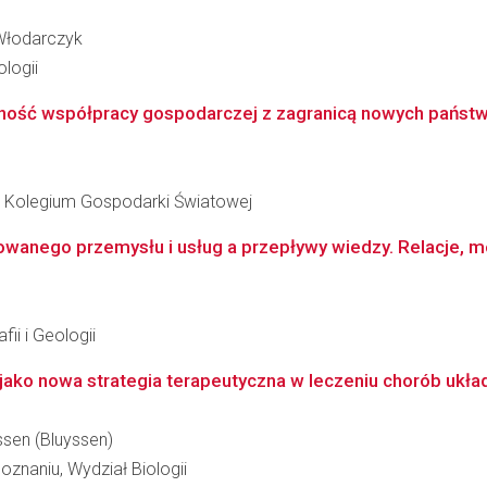
-Włodarczyk
logii
ność współpracy gospodarczej z zagranicą nowych państw 
 Kolegium Gospodarki Światowej
owanego przemysłu i usług a przepływy wiedzy. Relacje, m
ii i Geologii
F jako nowa strategia terapeutyczna w leczeniu chorób uk
ssen (Bluyssen)
znaniu, Wydział Biologii