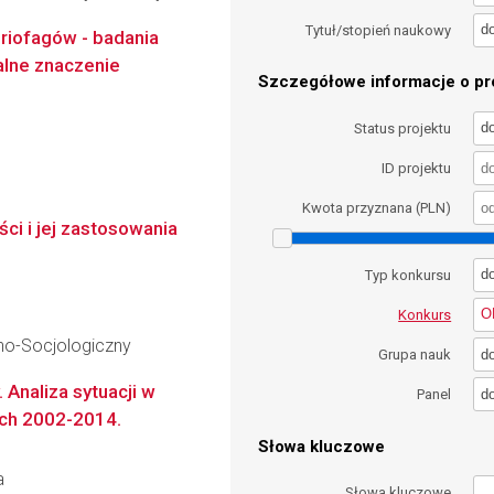
d
Tytuł/stopień naukowy
riofagów - badania
alne znaczenie
Szczegółowe informacje o pro
d
Status projektu
ID projektu
Kwota przyznana (PLN)
ci i jej zastosowania
d
Typ konkursu
O
Konkurs
no-Socjologiczny
d
Grupa nauk
 Analiza sytuacji w
d
Panel
tach 2002-2014.
Słowa kluczowe
a
Słowa kluczowe