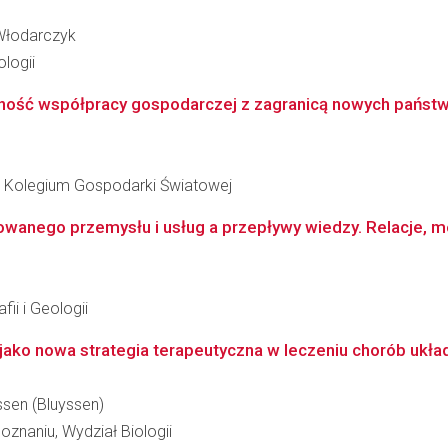
-Włodarczyk
logii
ność współpracy gospodarczej z zagranicą nowych państw 
 Kolegium Gospodarki Światowej
owanego przemysłu i usług a przepływy wiedzy. Relacje, m
ii i Geologii
F jako nowa strategia terapeutyczna w leczeniu chorób uk
ssen (Bluyssen)
znaniu, Wydział Biologii