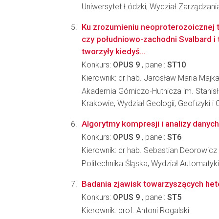
Uniwersytet Łódzki, Wydział Zarządzani
Ku zrozumieniu neoproterozoicznej t
czy południowo-zachodni Svalbard i 
tworzyły kiedyś...
Konkurs:
OPUS 9
, panel:
ST10
Kierownik: dr hab. Jarosław Maria Majk
Akademia Górniczo-Hutnicza im. Stanis
Krakowie, Wydział Geologii, Geofizyki 
Algorytmy kompresji i analizy dany
Konkurs:
OPUS 9
, panel:
ST6
Kierownik: dr hab. Sebastian Deorowicz
Politechnika Śląska, Wydział Automatyki, 
Badania zjawisk towarzyszących het
Konkurs:
OPUS 9
, panel:
ST5
Kierownik: prof. Antoni Rogalski