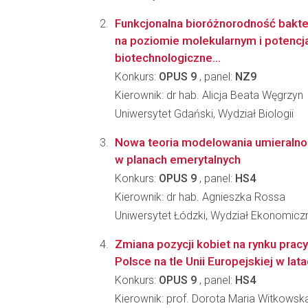
Funkcjonalna bioróżnorodność bakte
na poziomie molekularnym i potencj
biotechnologiczne...
Konkurs:
OPUS 9
, panel:
NZ9
Kierownik: dr hab. Alicja Beata Węgrzyn
Uniwersytet Gdański, Wydział Biologii
Nowa teoria modelowania umieralnoś
w planach emerytalnych
Konkurs:
OPUS 9
, panel:
HS4
Kierownik: dr hab. Agnieszka Rossa
Uniwersytet Łódzki, Wydział Ekonomicz
Zmiana pozycji kobiet na rynku pracy.
Polsce na tle Unii Europejskiej w la
Konkurs:
OPUS 9
, panel:
HS4
Kierownik: prof. Dorota Maria Witkowsk