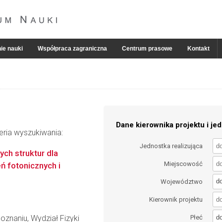
ie nauki
Współpraca zagraniczna
Centrum prasowe
Kontakt
Dane kierownika projektu i jed
eria wyszukiwania:
Jednostka realizująca
ch struktur dla
Miejscowość
ń fotonicznych i
d
Województwo
Kierownik projektu
d
znaniu, Wydział Fizyki
Płeć