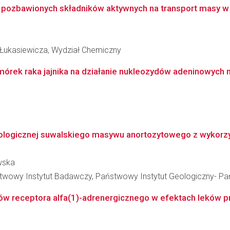
 pozbawionych składników aktywnych na transport masy w
 Łukasiewicza, Wydział Chemiczny
ek raka jajnika na działanie nukleozydów adeninowych m
 geologicznej suwalskiego masywu anortozytowego z wykor
wska
stwowy Instytut Badawczy, Państwowy Instytut Geologiczny- P
ów receptora alfa(1)-adrenergicznego w efektach leków pr