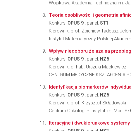
Wojskowa Akademia Techniczna im. Jar
Teoria osobliwości i geometria afini
Konkurs:
OPUS 9
, panel:
ST1
Kierownik: prof. Zbigniew Tadeusz Jelo
Instytut Matematyczny Polskiej Akadem
Wpływ niedoboru żelaza na przebieg 
Konkurs:
OPUS 9
, panel:
NZ5
Kierownik: dr hab. Urszula Mackiewicz
CENTRUM MEDYCZNE KSZTAŁCENIA 
Identyfikacja biomarkerów indywidual
Konkurs:
OPUS 9
, panel:
NZ5
Kierownik: prof. Krzysztof Składowski
Centrum Onkologii - Instytut im. Marii S
Iteracyjne i dwukierunkowe systemy 
Konkurs:
OPUS 9
, panel:
HS2