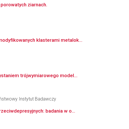
 porowatych ziarnach.
odyfikowanych klasterami metalok...
zystaniem trójwymiarowego model...
aństwowy Instytut Badawczy
zeciwdepresyjnych: badania w o...