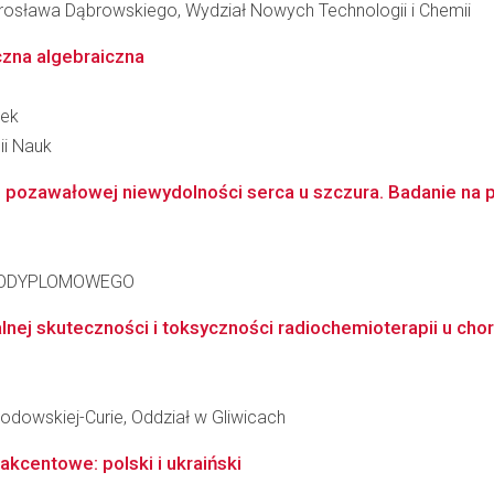
osława Dąbrowskiego, Wydział Nowych Technologii i Chemii
czna algebraiczna
nek
ii Nauk
pozawałowej niewydolności serca u szczura. Badanie na p
PODYPLOMOWEGO
nej skuteczności i toksyczności radiochemioterapii u chory
kłodowskiej-Curie, Oddział w Gliwicach
akcentowe: polski i ukraiński