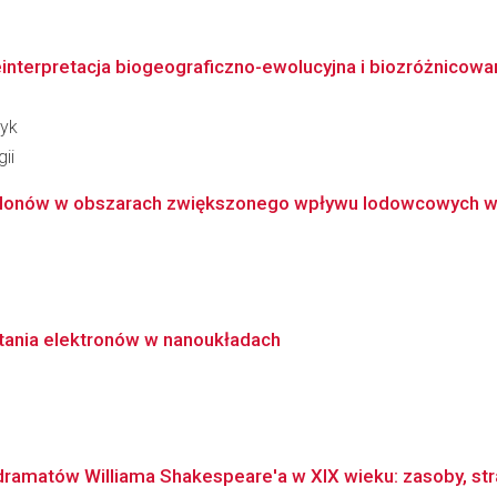
interpretacja biogeograficzno-ewolucyjna i biozróżnicowa
zyk
ii
onów w obszarach zwiększonego wpływu lodowcowych wód 
tania elektronów w nanoukładach
amatów Williama Shakespeare'a w XIX wieku: zasoby, strat