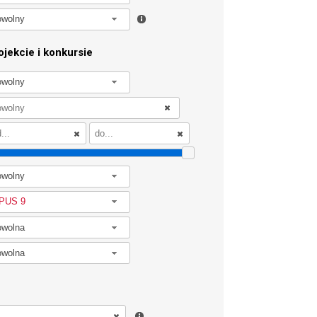
owolny
jekcie i konkursie
owolny
owolny
PUS 9
owolna
owolna