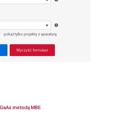
pokaż tylko projekty z aparaturą
Wyczyść formularz
ch GaAs metodą MBE