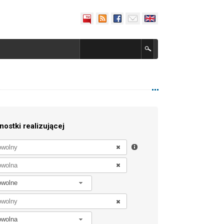
nostki realizującej
owolne
owolna