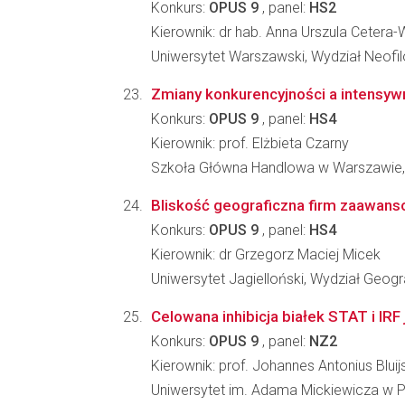
Konkurs:
OPUS 9
, panel:
HS2
Kierownik: dr hab. Anna Urszula Cetera
Uniwersytet Warszawski, Wydział Neofilo
Zmiany konkurencyjności a intensyw
Konkurs:
OPUS 9
, panel:
HS4
Kierownik: prof. Elżbieta Czarny
Szkoła Główna Handlowa w Warszawie,
Bliskość geograficzna firm zaawans
Konkurs:
OPUS 9
, panel:
HS4
Kierownik: dr Grzegorz Maciej Micek
Uniwersytet Jagielloński, Wydział Geograf
Celowana inhibicja białek STAT i IR
Konkurs:
OPUS 9
, panel:
NZ2
Kierownik: prof. Johannes Antonius Bluij
Uniwersytet im. Adama Mickiewicza w Po