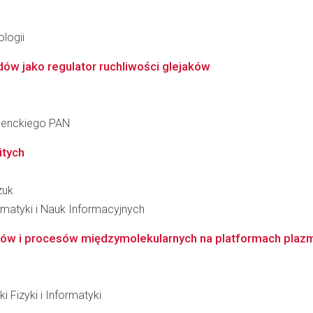
logii
w jako regulator ruchliwości glejaków
 Nenckiego PAN
itych
zuk
matyki i Nauk Informacyjnych
duów i procesów międzymolekularnych na platformach plaz
 Fizyki i Informatyki