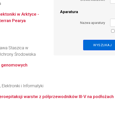
a
Aparatura
ektoniki w Arktyce -
terran Pearya
Nazwa aparatury
a
ława Staszica w
i Ochrony Środowiska
ch genomowych
Elektroniki i Informatyki
eroepitaksji warstw z półprzewodników III-V na podłoża