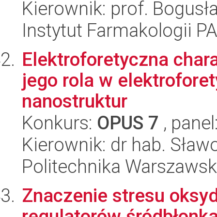
Kierownik: prof. Bogus
Instytut Farmakologii P
Elektroforetyczna char
jego rola w elektrofore
nanostruktur
Konkurs:
OPUS 7
, panel
Kierownik: dr hab. Sła
Politechnika Warszawsk
Znaczenie stresu oksy
regulatorów śródbłonk