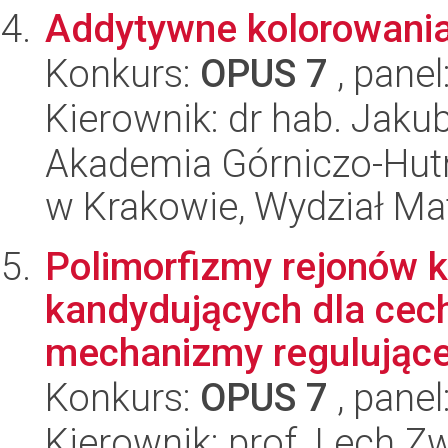
Addytywne kolorowani
Konkurs:
OPUS 7
, panel
Kierownik: dr hab. Jaku
Akademia Górniczo-Hutn
w Krakowie, Wydział Ma
Polimorfizmy rejonów 
kandydujących dla cech
mechanizmy regulujące 
Konkurs:
OPUS 7
, panel
Kierownik: prof. Lech Z