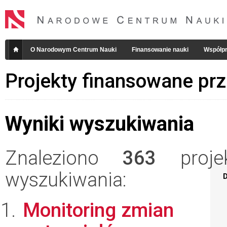
O Narodowym Centrum Nauki
Finansowanie nauki
Współpr
Projekty finansowane pr
Wyniki wyszukiwania
Znaleziono
363
projek
wyszukiwania:
D
Monitoring zmian