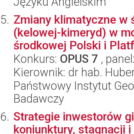
Języku Angielskim
Zmiany klimatyczne w ś
(kelowej-kimeryd) w m
środkowej Polski i Plat
Konkurs:
OPUS 7
, panel
Kierownik: dr hab. Hube
Państwowy Instytut Geo
Badawczy
Strategie inwestorów g
koniunktury, stagnacji 