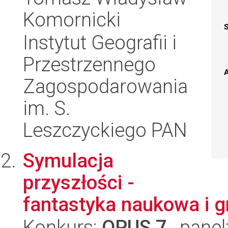
Komornicki
Instytut Geografii i
Przestrzennego
A
Zagospodarowania
im. S.
Leszczyckiego PAN
Symulacja
przyszłości -
fantastyka naukowa i g
Konkurs:
OPUS 7
, panel