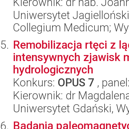
Kierownik: dr hab. Joan
Uniwersytet Jagiellońsk
Collegium Medicum; Wyd
Remobilizacja rtęci z
intensywnych zjawisk 
hydrologicznych
Konkurs:
OPUS 7
, panel
Kierownik: dr Magdalen
Uniwersytet Gdański, Wyd
Badania paleomagnety