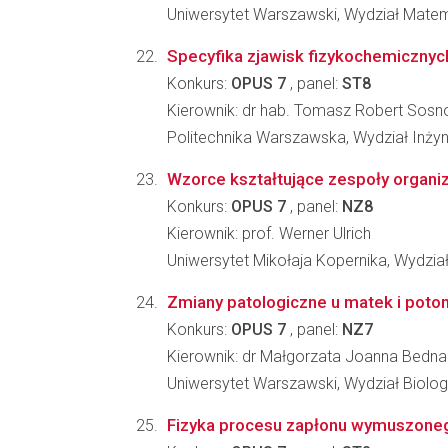
Uniwersytet Warszawski, Wydział Matema
Specyfika zjawisk fizykochemicznyc
Konkurs:
OPUS 7
, panel:
ST8
Kierownik: dr hab. Tomasz Robert Sosn
Politechnika Warszawska, Wydział Inżyn
Wzorce kształtujące zespoły organizm
Konkurs:
OPUS 7
, panel:
NZ8
Kierownik: prof. Werner Ulrich
Uniwersytet Mikołaja Kopernika, Wydział
Zmiany patologiczne u matek i poto
Konkurs:
OPUS 7
, panel:
NZ7
Kierownik: dr Małgorzata Joanna Bedna
Uniwersytet Warszawski, Wydział Biologi
Fizyka procesu zapłonu wymuszoneg