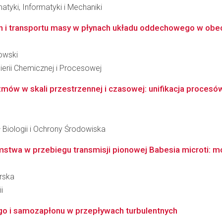
tyki, Informatyki i Mechaniki
h i transportu masy w płynach układu oddechowego w obecn
owski
ierii Chemicznej i Procesowej
ów w skali przestrzennej i czasowej: unifikacja procesów k
 Biologii i Ochrony Środowiska
mstwa w przebiegu transmisji pionowej Babesia microti: 
rska
i
o i samozapłonu w przepływach turbulentnych