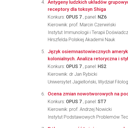
Antygeny ludzkich układów grupowy
receptory dla toksyn Shiga
Konkurs:
OPUS 7
, panel:
NZ6
Kierownik: prof. Marcin Czerwiński
Instytut Immunologii i Terapii Doświadcz
Hirszfelda Polskiej Akademii Nauk
Język osiemnastowiecznych ameryk
kolonialnych. Analiza retoryczna i st
Konkurs:
OPUS 7
, panel:
HS2
Kierownik: dr Jan Rybicki
Uniwersytet Jagielloński, Wydział Filolo
Ocena zmian nowotworowych na podst
Konkurs:
OPUS 7
, panel:
ST7
Kierownik: prof. Andrzej Nowicki
Instytut Podstawowych Problemów Tec