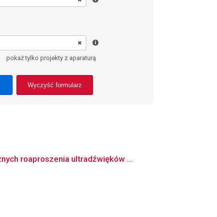
pokaż tylko projekty z aparaturą
Wyczyść formularz
ych roaproszenia ultradźwięków ...