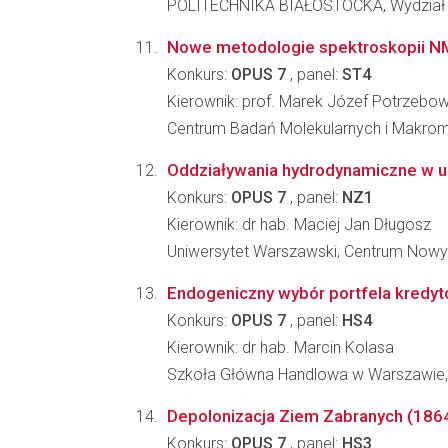
POLITECHNIKA BIAŁOSTOCKA, Wydział Bu
Nowe metodologie spektroskopii NMR
Konkurs:
OPUS 7
, panel:
ST4
Kierownik: prof. Marek Józef Potrzebow
Centrum Badań Molekularnych i Makro
Oddziaływania hydrodynamiczne w uk
Konkurs:
OPUS 7
, panel:
NZ1
Kierownik: dr hab. Maciej Jan Długosz
Uniwersytet Warszawski, Centrum Nowy
Endogeniczny wybór portfela kredy
Konkurs:
OPUS 7
, panel:
HS4
Kierownik: dr hab. Marcin Kolasa
Szkoła Główna Handlowa w Warszawie, 
Depolonizacja Ziem Zabranych (1864
Konkurs:
OPUS 7
, panel:
HS3