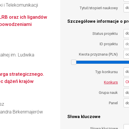
ki i Telekomunikacji
d
Tytuł/stopień naukowy
LRB oraz ich ligandów
Szczegółowe informacje o pro
iepowodzeniami
d
Status projektu
ID projektu
alnej im. Ludwika
Kwota przyznana (PLN)
d
Typ konkursu
ga strategicznego.
c dążeń krajów
O
Konkurs
d
Grupa nauk
d
Panel
sz
eksandra Birkenmajerów
Słowa kluczowe
Słowa kluczowe