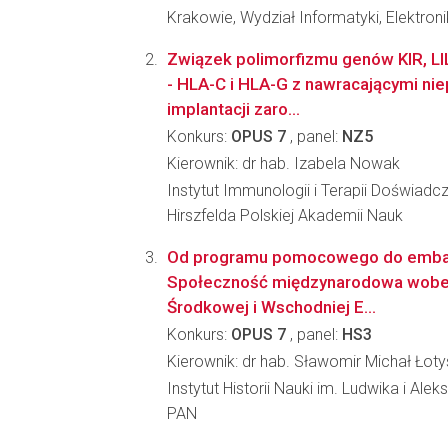
Krakowie, Wydział Informatyki, Elektroni
Związek polimorfizmu genów KIR, LI
- HLA-C i HLA-G z nawracającymi n
implantacji zaro...
Konkurs:
OPUS 7
, panel:
NZ5
Kierownik: dr hab. Izabela Nowak
Instytut Immunologii i Terapii Doświadcz
Hirszfelda Polskiej Akademii Nauk
Od programu pomocowego do embar
Społeczność międzynarodowa wobe
Środkowej i Wschodniej E...
Konkurs:
OPUS 7
, panel:
HS3
Kierownik: dr hab. Sławomir Michał Łoty
Instytut Historii Nauki im. Ludwika i Al
PAN