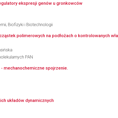
egulatory ekspresji genów u gronkowców
ii, Biofizyki i Biotechnologii
h cząstek polimerowych na podłożach o kontrolowanych wł
asińska
molekularnych PAN
 - mechanochemiczne spojrzenie.
kich układów dynamicznych