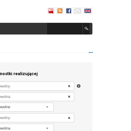
nostki realizującej
owolne
owolna