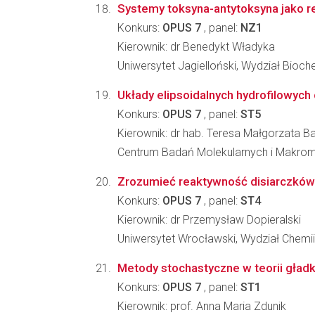
Systemy toksyna-antytoksyna jako r
Konkurs:
OPUS 7
, panel:
NZ1
Kierownik: dr Benedykt Władyka
Uniwersytet Jagielloński, Wydział Biochem
Układy elipsoidalnych hydrofilowyc
Konkurs:
OPUS 7
, panel:
ST5
Kierownik: dr hab. Teresa Małgorzata B
Centrum Badań Molekularnych i Makro
Zrozumieć reaktywność disiarczków
Konkurs:
OPUS 7
, panel:
ST4
Kierownik: dr Przemysław Dopieralski
Uniwersytet Wrocławski, Wydział Chemii
Metody stochastyczne w teorii gład
Konkurs:
OPUS 7
, panel:
ST1
Kierownik: prof. Anna Maria Zdunik