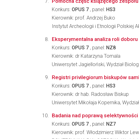
Północna część książęcego zespołu
Konkurs:
OPUS 7
, panel:
HS3
Kierownik: prof. Andrzej Buko
Instytut Archeologii i Etnologii Polskiej
Eksperymentalna analiza roli doboru
Konkurs:
OPUS 7
, panel:
NZ8
Kierownik: dr Katarzyna Tomala
Uniwersytet Jagielloński, Wydział Biologi
Registri privilegiorum biskupów samb
Konkurs:
OPUS 7
, panel:
HS3
Kierownik: dr hab. Radosław Biskup
Uniwersytet Mikołaja Kopernika, Wydzia
Badania nad poprawą selektywności 
Konkurs:
OPUS 7
, panel:
NZ7
Kierownik: prof. Włodzimierz Wiktor L