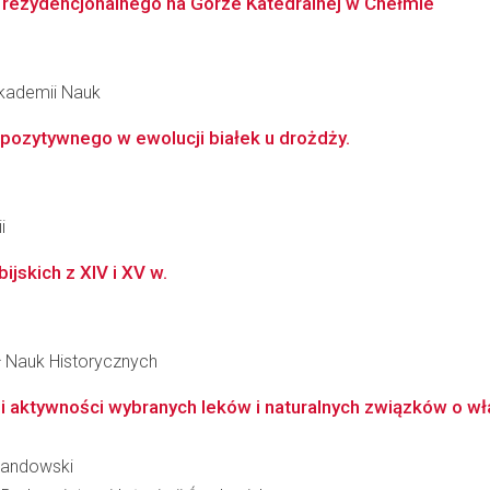
 rezydencjonalnego na Górze Katedralnej w Chełmie
 Akademii Nauk
 pozytywnego w ewolucji białek u drożdży.
i
ijskich z XIV i XV w.
ł Nauk Historycznych
i aktywności wybranych leków i naturalnych związków o w
ewandowski