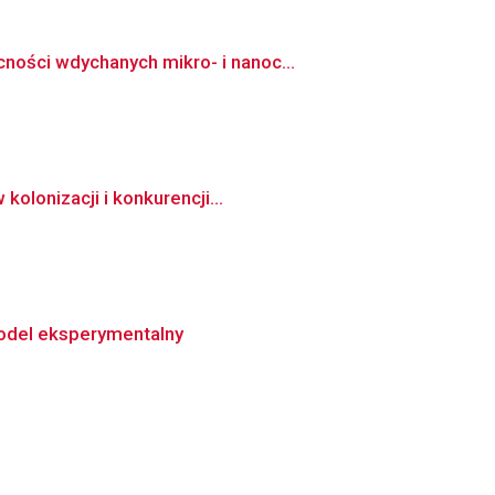
ości wdychanych mikro- i nanoc...
olonizacji i konkurencji...
model eksperymentalny