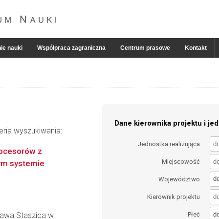
ie nauki
Współpraca zagraniczna
Centrum prasowe
Kontakt
Dane kierownika projektu i jed
eria wyszukiwania:
Jednostka realizująca
rocesorów z
Miejscowość
tym systemie
d
Województwo
Kierownik projektu
d
ława Staszica w
Płeć