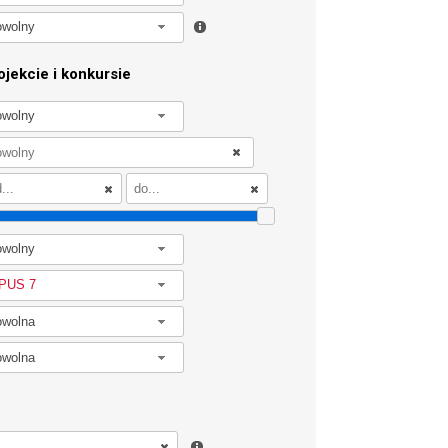
owolny
jekcie i konkursie
owolny
owolny
PUS 7
owolna
owolna