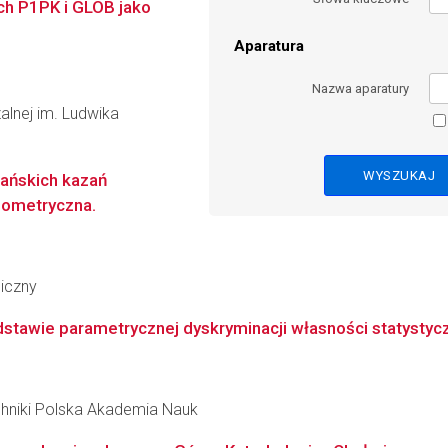
ch P1PK i GLOB jako
Aparatura
Nazwa aparatury
alnej im. Ludwika
ańskich kazań
ylometryczna.
giczny
awie parametrycznej dyskryminacji własności statystyczn
hniki Polska Akademia Nauk