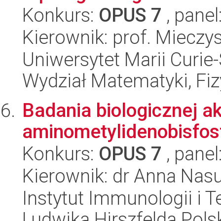
Konkurs:
OPUS 7
, panel
Kierownik: prof. Miecz
Uniwersytet Marii Curie-
Wydział Matematyki, Fizy
Badania biologicznej 
aminometylidenobisfo
Konkurs:
OPUS 7
, panel
Kierownik: dr Anna Nas
Instytut Immunologii i T
Ludwika Hirszfelda Pols