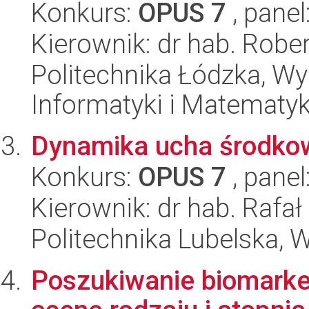
Konkurs:
OPUS 7
, panel
Kierownik: dr hab. Rober
Politechnika Łódzka, Wyd
Informatyki i Matematy
Dynamika ucha środkow
Konkurs:
OPUS 7
, panel
Kierownik: dr hab. Rafa
Politechnika Lubelska, 
Poszukiwanie biomark