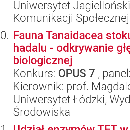
Uniwersytet Jagielloński
Komunikacji Społecznej
Fauna Tanaidacea stoku
hadalu - odkrywanie g
biologicznej
Konkurs:
OPUS 7
, panel
Kierownik: prof. Magda
Uniwersytet Łódzki, Wydz
Środowiska
Udział enzymów TET w 