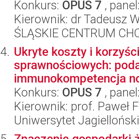
Konkurs:
OPUS 7
, panel
Kierownik: dr Tadeusz 
ŚLĄSKIE CENTRUM CH
Ukryte koszty i korzyśc
sprawnościowych: podat
immunokompetencja norn
Konkurs:
OPUS 7
, panel
Kierownik: prof. Paweł 
Uniwersytet Jagielloński
Znaczenie gospodarki 