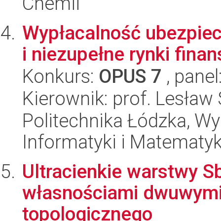
Chemii
Wypłacalność ubezpiecz
i niezupełne rynki fina
Konkurs:
OPUS 7
, panel
Kierownik: prof. Lesław
Politechnika Łódzka, Wyd
Informatyki i Matematy
Ultracienkie warstwy S
własnościami dwuwymia
topologicznego