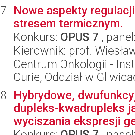
Nowe aspekty regulacj
stresem termicznym.
Konkurs:
OPUS 7
, panel
Kierownik: prof. Wiesła
Centrum Onkologii - Inst
Curie, Oddział w Gliwic
Hybrydowe, dwufunkcyj
dupleks-kwadrupleks j
wyciszania ekspresji 
Konkurs:
OPUS 7
, panel