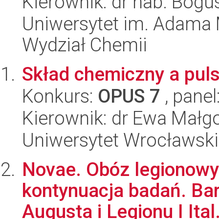
Kierownik: dr hab. Bog
Uniwersytet im. Adama 
Wydział Chemii
Skład chemiczny a puls
Konkurs:
OPUS 7
, panel
Kierownik: dr Ewa Małg
Uniwersytet Wrocławski,
Novae. Obóz legionowy
kontynuacja badań. Bara
Augusta i Legionu I Ital.