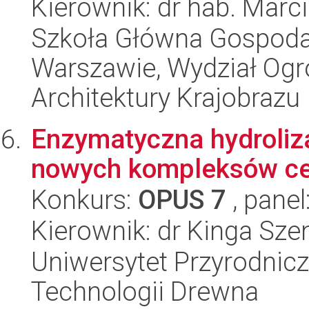
Kierownik: dr hab. Marci
Szkoła Główna Gospoda
Warszawie, Wydział Ogro
Architektury Krajobrazu
Enzymatyczna hydroliza
nowych kompleksów ce
Konkurs:
OPUS 7
, panel
Kierownik: dr Kinga Sze
Uniwersytet Przyrodnicz
Technologii Drewna