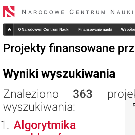
O Narodowym Centrum Nauki
Finansowanie nauki
Współpr
Projekty finansowane pr
Wyniki wyszukiwania
Znaleziono
363
projek
wyszukiwania:
D
Algorytmika