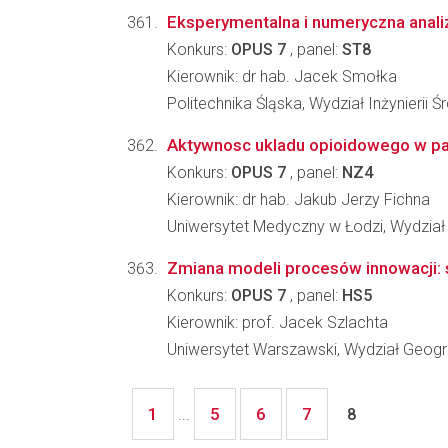
Eksperymentalna i numeryczna analiz
Konkurs:
OPUS 7
, panel:
ST8
Kierownik: dr hab. Jacek Smołka
Politechnika Śląska, Wydział Inżynierii 
Aktywnosc ukladu opioidowego w pato
Konkurs:
OPUS 7
, panel:
NZ4
Kierownik: dr hab. Jakub Jerzy Fichna
Uniwersytet Medyczny w Łodzi, Wydział 
Zmiana modeli procesów innowacji: 
Konkurs:
OPUS 7
, panel:
HS5
Kierownik: prof. Jacek Szlachta
Uniwersytet Warszawski, Wydział Geogra
1
5
6
7
...
8