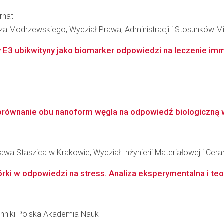
rnat
za Modrzewskiego, Wydział Prawa, Administracji i Stosunków 
y E3 ubikwityny jako biomarker odpowiedzi na leczenie imm
orównanie obu nanoform węgla na odpowiedź biologiczną w
wa Staszica w Krakowie, Wydział Inżynierii Materiałowej i Cera
ki w odpowiedzi na stress. Analiza eksperymentalna i te
hniki Polska Akademia Nauk