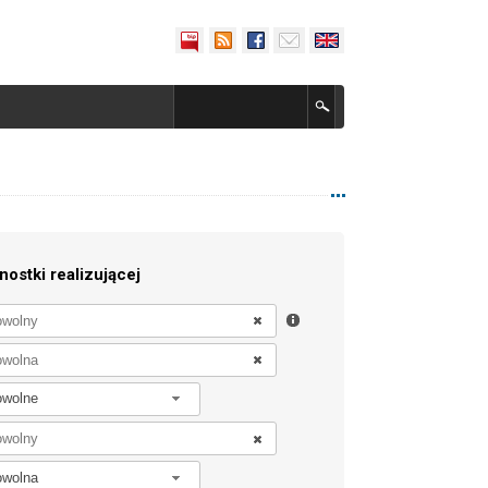
nostki realizującej
owolne
owolna