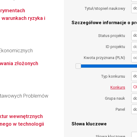
d
Tytuł/stopień naukowy
erymentach
warunkach ryzyka i
Szczegółowe informacje o pro
d
Status projektu
ID projektu
 Ekonomicznych
Kwota przyznana (PLN)
ania złożonych
d
Typ konkursu
O
Konkurs
dstawowych Problemów
d
Grupa nauk
d
Panel
uktur wewnętrznych
znego w technologii
Słowa kluczowe
Słowa kluczowe