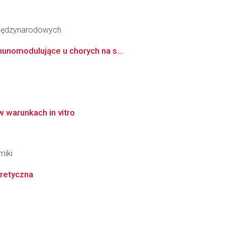
Międzynarodowych
unomodulujące u chorych na s...
 warunkach in vitro
miki
oretyczna