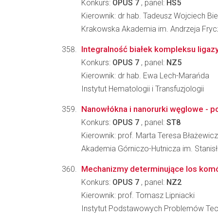
Konkurs:
OPUS 7
, panel:
HS5
Kierownik: dr hab. Tadeusz Wojciech Bie
Krakowska Akademia im. Andrzeja Fryc
Integralność białek kompleksu ligaz
Konkurs:
OPUS 7
, panel:
NZ5
Kierownik: dr hab. Ewa Lech-Marańda
Instytut Hematologii i Transfuzjologii
Nanowłókna i nanorurki węglowe - p
Konkurs:
OPUS 7
, panel:
ST8
Kierownik: prof. Marta Teresa Błażewicz
Akademia Górniczo-Hutnicza im. Stanisła
Mechanizmy determinujące los komór
Konkurs:
OPUS 7
, panel:
NZ2
Kierownik: prof. Tomasz Lipniacki
Instytut Podstawowych Problemów Tec