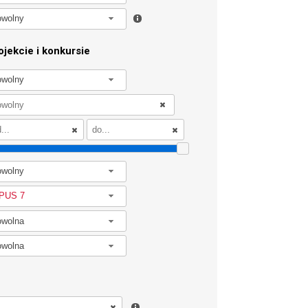
owolny
jekcie i konkursie
owolny
owolny
PUS 7
owolna
owolna