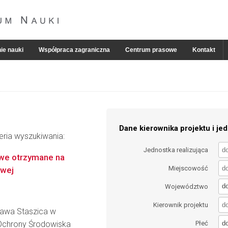
ie nauki
Współpraca zagraniczna
Centrum prasowe
Kontakt
Dane kierownika projektu i jed
eria wyszukiwania:
Jednostka realizująca
we otrzymane na
Miejscowość
owej
d
Województwo
Kierownik projektu
ława Staszica w
d
i Ochrony Środowiska
Płeć