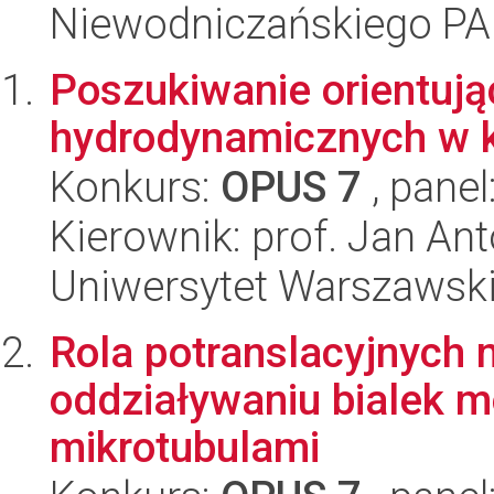
Niewodniczańskiego P
Poszukiwanie orientuj
hydrodynamicznych w ki
Konkurs:
OPUS 7
, panel
Kierownik: prof. Jan An
Uniwersytet Warszawski,
Rola potranslacyjnych m
oddziaływaniu bialek m
mikrotubulami