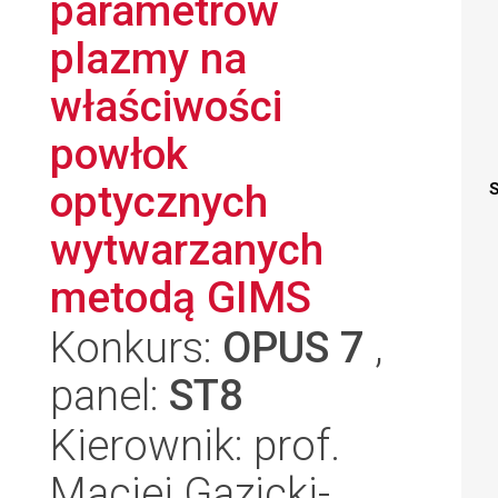
parametrów
plazmy na
właściwości
powłok
optycznych
S
wytwarzanych
metodą GIMS
Konkurs:
OPUS 7
,
panel:
ST8
Kierownik: prof.
Maciej Gazicki-