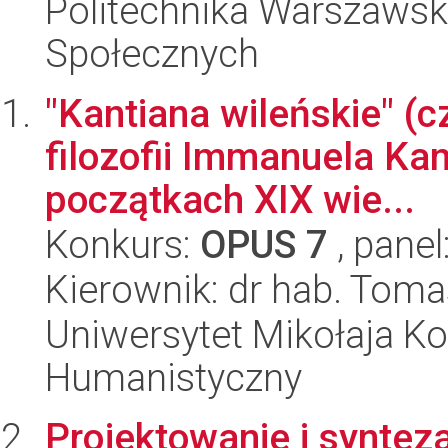
Politechnika Warszawska
Społecznych
"Kantiana wileńskie" (c
filozofii Immanuela Kant
początkach XIX wie...
Konkurs:
OPUS 7
, panel
Kierownik: dr hab. Tom
Uniwersytet Mikołaja Ko
Humanistyczny
Projektowanie i syntez