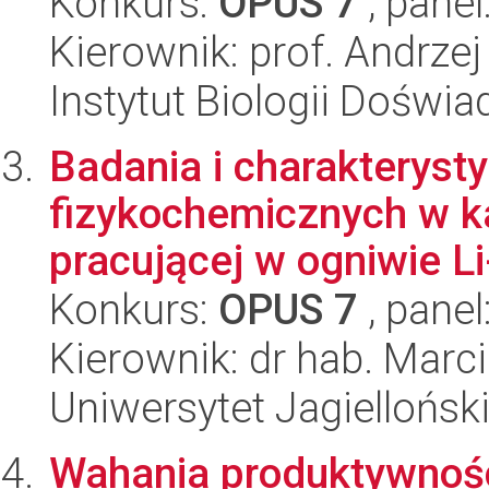
Konkurs:
OPUS 7
, panel
Kierownik: prof. Andrze
Instytut Biologii Doświ
Badania i charakteryst
fizykochemicznych w k
pracującej w ogniwie Li
Konkurs:
OPUS 7
, panel
Kierownik: dr hab. Marc
Uniwersytet Jagiellońsk
Wahania produktywnoś