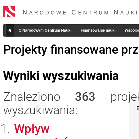
O Narodowym Centrum Nauki
Finansowanie nauki
Współpr
Projekty finansowane pr
Wyniki wyszukiwania
Znaleziono
363
projek
wyszukiwania:
D
Wpływ