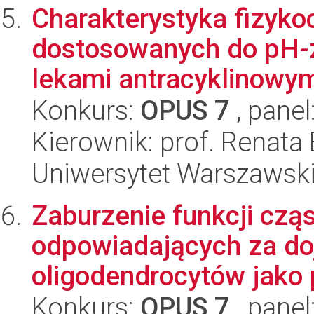
Charakterystyka fizyk
dostosowanych do pH-za
lekami antracyklinowy
Konkurs:
OPUS 7
, panel
Kierownik: prof. Renata 
Uniwersytet Warszawski
Zaburzenie funkcji cz
odpowiadających za do
oligodendrocytów jako 
Konkurs:
OPUS 7
, panel