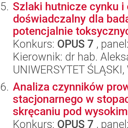
Szlaki hutnicze cynku i 
doświadczalny dla bad
potencjalnie toksycznyc
Konkurs:
OPUS 7
, panel
Kierownik: dr hab. Alek
UNIWERSYTET ŚLĄSKI, W
Analiza czynników pro
stacjonarnego w stopa
skręcaniu pod wysokim 
Konkurs:
OPUS 7
, panel