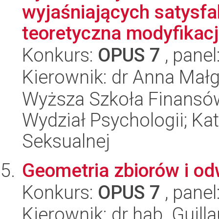
wyjaśniających satysfa
teoretyczna modyfikacja
Konkurs:
OPUS 7
, panel
Kierownik: dr Anna Mał
Wyższa Szkoła Finansów
Wydział Psychologii; Kat
Seksualnej
Geometria zbiorów i o
Konkurs:
OPUS 7
, panel
Kierownik: dr hab. Guill