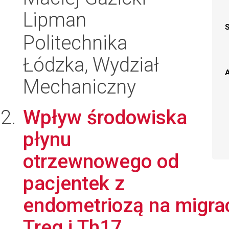
Lipman
Politechnika
Łódzka, Wydział
A
Mechaniczny
Wpływ środowiska
płynu
otrzewnowego od
pacjentek z
endometriozą na migrac
Treg i Th17....