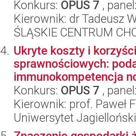
Konkurs:
OPUS 7
, panel
Kierownik: dr Tadeusz 
ŚLĄSKIE CENTRUM CH
Ukryte koszty i korzyśc
sprawnościowych: podat
immunokompetencja norn
Konkurs:
OPUS 7
, panel
Kierownik: prof. Paweł 
Uniwersytet Jagielloński
Znaczenie gospodarki 