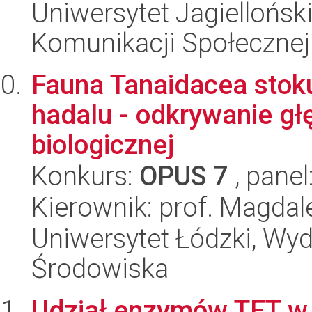
Uniwersytet Jagielloński
Komunikacji Społecznej
Fauna Tanaidacea stoku
hadalu - odkrywanie g
biologicznej
Konkurs:
OPUS 7
, panel
Kierownik: prof. Magda
Uniwersytet Łódzki, Wydz
Środowiska
Udział enzymów TET w 