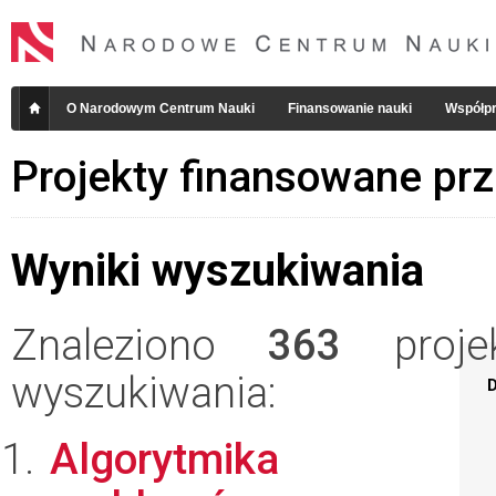
O Narodowym Centrum Nauki
Finansowanie nauki
Współpr
Projekty finansowane pr
Wyniki wyszukiwania
Znaleziono
363
projek
wyszukiwania:
D
Algorytmika