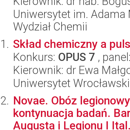
Kierownik: dr hab. Bog
Uniwersytet im. Adama 
Wydział Chemii
Skład chemiczny a puls
Konkurs:
OPUS 7
, panel
Kierownik: dr Ewa Małg
Uniwersytet Wrocławski,
Novae. Obóz legionowy
kontynuacja badań. Bara
Augusta i Legionu I Ital.