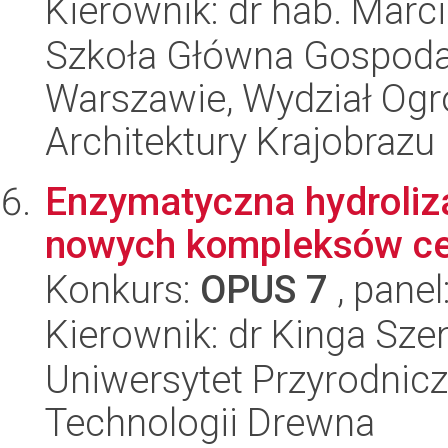
Kierownik: dr hab. Marci
Szkoła Główna Gospoda
Warszawie, Wydział Ogro
Architektury Krajobrazu
Enzymatyczna hydroliza
nowych kompleksów ce
Konkurs:
OPUS 7
, panel
Kierownik: dr Kinga Sze
Uniwersytet Przyrodnicz
Technologii Drewna