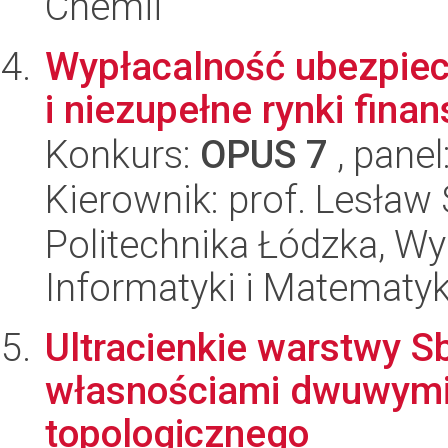
Chemii
Wypłacalność ubezpiecz
i niezupełne rynki fina
Konkurs:
OPUS 7
, panel
Kierownik: prof. Lesław
Politechnika Łódzka, Wyd
Informatyki i Matematy
Ultracienkie warstwy S
własnościami dwuwymia
topologicznego