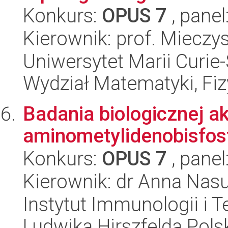
Konkurs:
OPUS 7
, panel
Kierownik: prof. Miecz
Uniwersytet Marii Curie-
Wydział Matematyki, Fizy
Badania biologicznej 
aminometylidenobisfo
Konkurs:
OPUS 7
, panel
Kierownik: dr Anna Nas
Instytut Immunologii i T
Ludwika Hirszfelda Pols