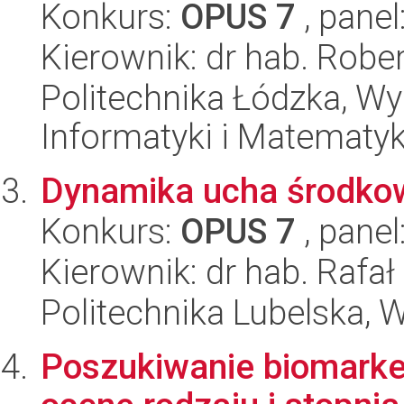
Konkurs:
OPUS 7
, panel
Kierownik: dr hab. Rober
Politechnika Łódzka, Wyd
Informatyki i Matematy
Dynamika ucha środkow
Konkurs:
OPUS 7
, panel
Kierownik: dr hab. Rafa
Politechnika Lubelska, 
Poszukiwanie biomark