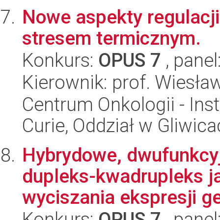
Nowe aspekty regulacj
stresem termicznym.
Konkurs:
OPUS 7
, panel
Kierownik: prof. Wiesła
Centrum Onkologii - Inst
Curie, Oddział w Gliwic
Hybrydowe, dwufunkcyj
dupleks-kwadrupleks j
wyciszania ekspresji 
Konkurs:
OPUS 7
, panel