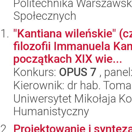
Politechnika Warszawska
Społecznych
"Kantiana wileńskie" (c
filozofii Immanuela Kant
początkach XIX wie...
Konkurs:
OPUS 7
, panel
Kierownik: dr hab. Tom
Uniwersytet Mikołaja Ko
Humanistyczny
Projektowanie i syntez