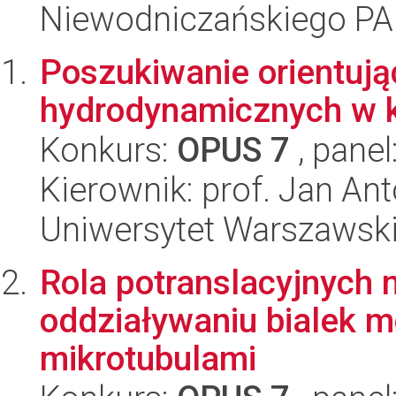
Niewodniczańskiego P
Poszukiwanie orientuj
hydrodynamicznych w ki
Konkurs:
OPUS 7
, panel
Kierownik: prof. Jan An
Uniwersytet Warszawski,
Rola potranslacyjnych m
oddziaływaniu bialek m
mikrotubulami