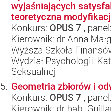
wyjaśniających satysfa
teoretyczna modyfikacja
Konkurs:
OPUS 7
, panel
Kierownik: dr Anna Mał
Wyższa Szkoła Finansów
Wydział Psychologii; Kat
Seksualnej
Geometria zbiorów i o
Konkurs:
OPUS 7
, panel
Kierownik: dr hab. Guill