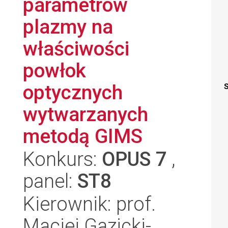
parametrów
plazmy na
właściwości
powłok
optycznych
S
wytwarzanych
metodą GIMS
Konkurs:
OPUS 7
,
panel:
ST8
Kierownik: prof.
Maciej Gazicki-