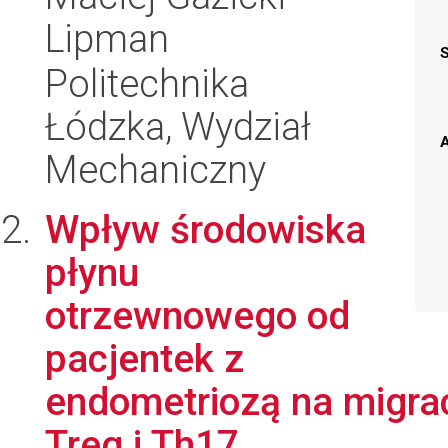
Lipman
Politechnika
Łódzka, Wydział
A
Mechaniczny
Wpływ środowiska
płynu
otrzewnowego od
pacjentek z
endometriozą na migrac
Treg i Th17....