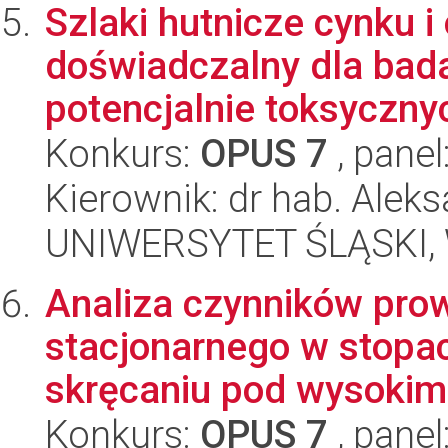
Szlaki hutnicze cynku i 
doświadczalny dla bad
potencjalnie toksycznyc
Konkurs:
OPUS 7
, panel
Kierownik: dr hab. Alek
UNIWERSYTET ŚLĄSKI, W
Analiza czynników pro
stacjonarnego w stopa
skręcaniu pod wysokim 
Konkurs:
OPUS 7
, panel