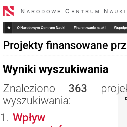
O Narodowym Centrum Nauki
Finansowanie nauki
Współpr
Projekty finansowane pr
Wyniki wyszukiwania
Znaleziono
363
projek
wyszukiwania:
D
Wpływ