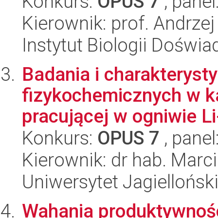
Konkurs:
OPUS 7
, panel
Kierownik: prof. Andrze
Instytut Biologii Doświ
Badania i charakteryst
fizykochemicznych w k
pracującej w ogniwie Li
Konkurs:
OPUS 7
, panel
Kierownik: dr hab. Marc
Uniwersytet Jagiellońsk
Wahania produktywnoś