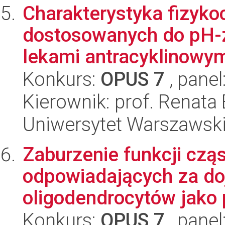
Charakterystyka fizyk
dostosowanych do pH-za
lekami antracyklinowy
Konkurs:
OPUS 7
, panel
Kierownik: prof. Renata 
Uniwersytet Warszawski
Zaburzenie funkcji cz
odpowiadających za do
oligodendrocytów jako 
Konkurs:
OPUS 7
, panel