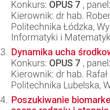
Konkurs:
OPUS 7
, panel
Kierownik: dr hab. Rober
Politechnika Łódzka, Wyd
Informatyki i Matematy
Dynamika ucha środkow
Konkurs:
OPUS 7
, panel
Kierownik: dr hab. Rafa
Politechnika Lubelska, 
Poszukiwanie biomark