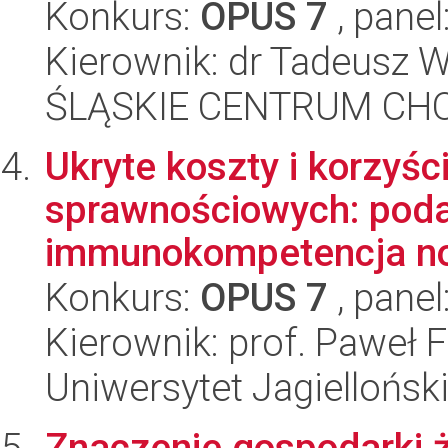
Konkurs:
OPUS 7
, panel
Kierownik: dr Tadeusz 
ŚLĄSKIE CENTRUM CH
Ukryte koszty i korzyśc
sprawnościowych: podat
immunokompetencja norn
Konkurs:
OPUS 7
, panel
Kierownik: prof. Paweł 
Uniwersytet Jagielloński
Znaczenie gospodarki 