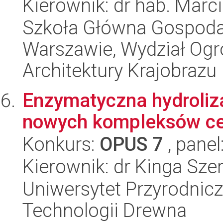
Kierownik: dr hab. Marci
Szkoła Główna Gospoda
Warszawie, Wydział Ogro
Architektury Krajobrazu
Enzymatyczna hydroliza
nowych kompleksów ce
Konkurs:
OPUS 7
, panel
Kierownik: dr Kinga Sze
Uniwersytet Przyrodnicz
Technologii Drewna