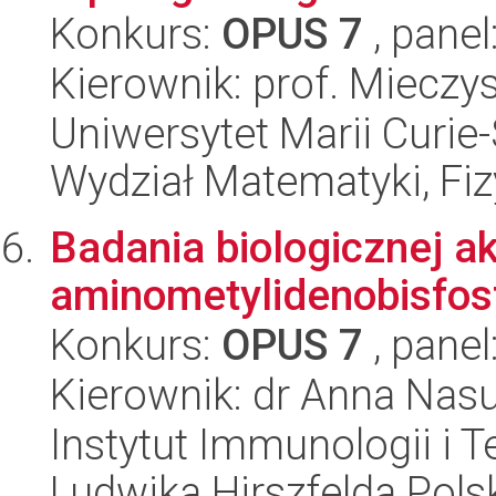
Konkurs:
OPUS 7
, panel
Kierownik: prof. Miecz
Uniwersytet Marii Curie-
Wydział Matematyki, Fizy
Badania biologicznej 
aminometylidenobisfo
Konkurs:
OPUS 7
, panel
Kierownik: dr Anna Nas
Instytut Immunologii i T
Ludwika Hirszfelda Pols