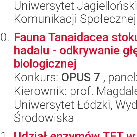
Uniwersytet Jagielloński
Komunikacji Społecznej
Fauna Tanaidacea stoku
hadalu - odkrywanie g
biologicznej
Konkurs:
OPUS 7
, panel
Kierownik: prof. Magda
Uniwersytet Łódzki, Wydz
Środowiska
Udział enzymów TET w 