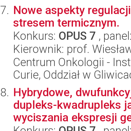
Nowe aspekty regulacj
stresem termicznym.
Konkurs:
OPUS 7
, panel
Kierownik: prof. Wiesła
Centrum Onkologii - Inst
Curie, Oddział w Gliwic
Hybrydowe, dwufunkcyj
dupleks-kwadrupleks j
wyciszania ekspresji 
Konkurs:
OPUS 7
, panel