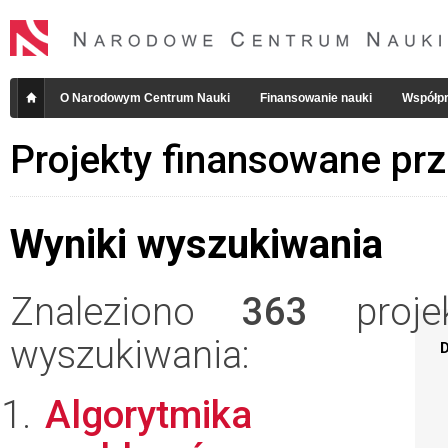
O Narodowym Centrum Nauki
Finansowanie nauki
Współpr
Projekty finansowane pr
Wyniki wyszukiwania
Znaleziono
363
projek
wyszukiwania:
D
Algorytmika