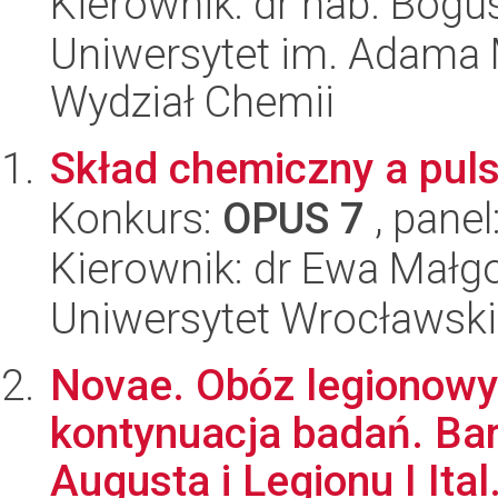
Kierownik: dr hab. Bog
Uniwersytet im. Adama 
Wydział Chemii
Skład chemiczny a puls
Konkurs:
OPUS 7
, panel
Kierownik: dr Ewa Małg
Uniwersytet Wrocławski,
Novae. Obóz legionowy
kontynuacja badań. Bara
Augusta i Legionu I Ital.