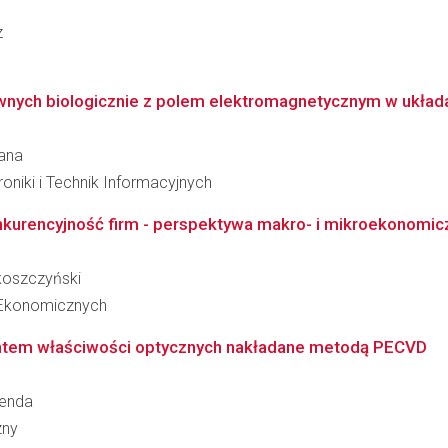
z
ywnych biologicznie z polem elektromagnetycznym w układa
tana
oniki i Technik Informacyjnych
onkurencyjność firm - perspektywa makro- i mikroekonomic
koszczyński
 Ekonomicznych
entem właściwości optycznych nakładane metodą PECVD
zenda
zny