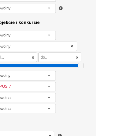
owolny
jekcie i konkursie
owolny
owolny
PUS 7
owolna
owolna