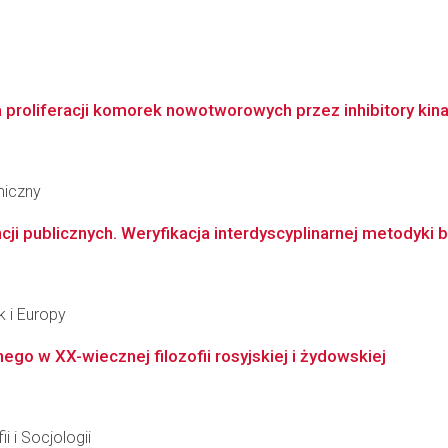
roliferacji komorek nowotworowych przez inhibitory kinazy
miczny
ji publicznych. Weryfikacja interdyscyplinarnej metodyki 
k i Europy
ego w XX-wiecznej filozofii rosyjskiej i żydowskiej
i i Socjologii