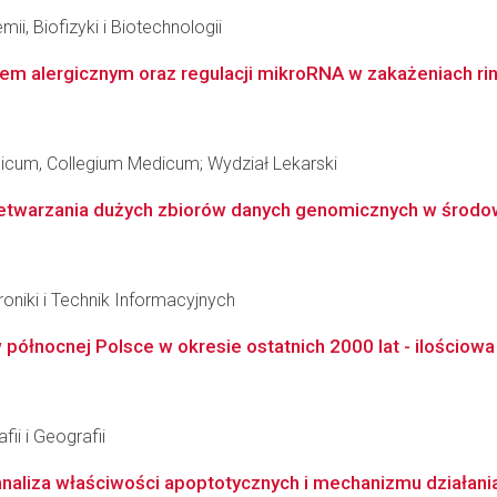
ii, Biofizyki i Biotechnologii
niem alergicznym oraz regulacji mikroRNA w zakażeniach r
dicum, Collegium Medicum; Wydział Lekarski
etwarzania dużych zbiorów danych genomicznych w środow
oniki i Technik Informacyjnych
ółnocnej Polsce w okresie ostatnich 2000 lat - ilościowa r
ii i Geografii
 analiza właściwości apoptotycznych i mechanizmu działa