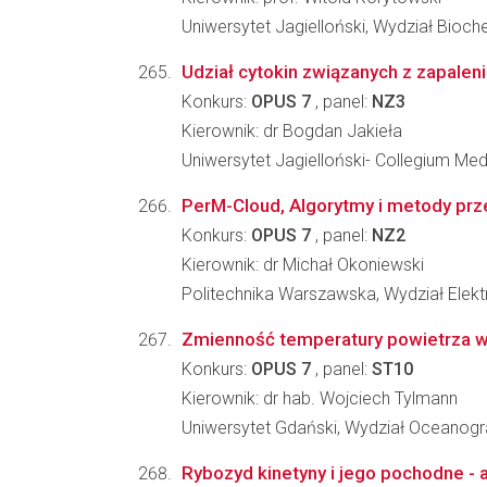
Uniwersytet Jagielloński, Wydział Biochem
Udział cytokin związanych z zapale
Konkurs:
OPUS 7
, panel:
NZ3
Kierownik: dr Bogdan Jakieła
Uniwersytet Jagielloński- Collegium Me
PerM-Cloud, Algorytmy i metody prz
Konkurs:
OPUS 7
, panel:
NZ2
Kierownik: dr Michał Okoniewski
Politechnika Warszawska, Wydział Elektr
Zmienność temperatury powietrza w p
Konkurs:
OPUS 7
, panel:
ST10
Kierownik: dr hab. Wojciech Tylmann
Uniwersytet Gdański, Wydział Oceanograf
Rybozyd kinetyny i jego pochodne -