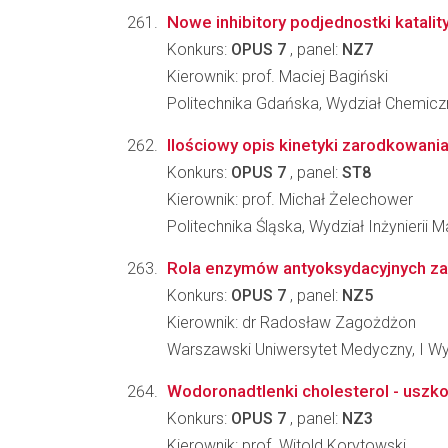
Nowe inhibitory podjednostki katalit
Konkurs:
OPUS 7
, panel:
NZ7
Kierownik: prof. Maciej Bagiński
Politechnika Gdańska, Wydział Chemicz
Ilościowy opis kinetyki zarodkowania 
Konkurs:
OPUS 7
, panel:
ST8
Kierownik: prof. Michał Żelechower
Politechnika Śląska, Wydział Inżynierii Ma
Rola enzymów antyoksydacyjnych zal
Konkurs:
OPUS 7
, panel:
NZ5
Kierownik: dr Radosław Zagożdżon
Warszawski Uniwersytet Medyczny, I Wy
Wodoronadtlenki cholesterol - usz
Konkurs:
OPUS 7
, panel:
NZ3
Kierownik: prof. Witold Korytowski