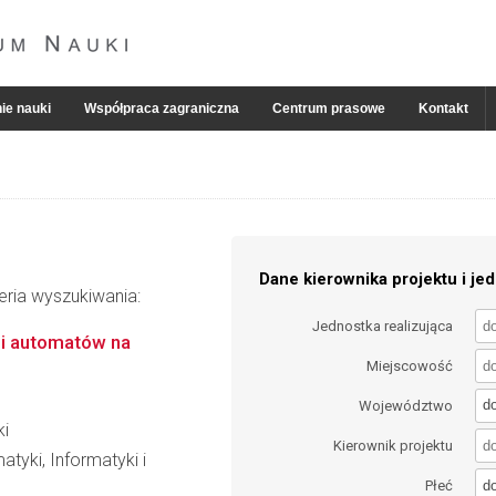
ie nauki
Współpraca zagraniczna
Centrum prasowe
Kontakt
Dane kierownika projektu i jed
eria wyszukiwania:
Jednostka realizująca
ii automatów na
Miejscowość
d
Województwo
ki
Kierownik projektu
tyki, Informatyki i
d
Płeć