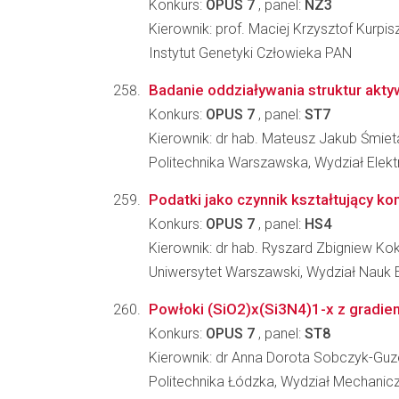
Konkurs:
OPUS 7
, panel:
NZ3
Kierownik: prof. Maciej Krzysztof Kurpis
Instytut Genetyki Człowieka PAN
Badanie oddziaływania struktur akt
Konkurs:
OPUS 7
, panel:
ST7
Kierownik: dr hab. Mateusz Jakub Śmie
Politechnika Warszawska, Wydział Elektr
Podatki jako czynnik kształtujący k
Konkurs:
OPUS 7
, panel:
HS4
Kierownik: dr hab. Ryszard Zbigniew Ko
Uniwersytet Warszawski, Wydział Nauk
Powłoki (SiO2)x(Si3N4)1-x z gradi
Konkurs:
OPUS 7
, panel:
ST8
Kierownik: dr Anna Dorota Sobczyk-Gu
Politechnika Łódzka, Wydział Mechanic