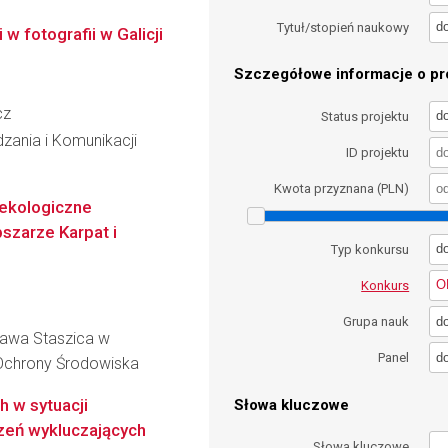
d
Tytuł/stopień naukowy
 w fotografii w Galicji
Szczegółowe informacje o pro
cz
d
Status projektu
dzania i Komunikacji
ID projektu
Kwota przyznana (PLN)
oekologiczne
bszarze Karpat i
d
Typ konkursu
O
Konkurs
d
Grupa nauk
ława Staszica w
d
Panel
i Ochrony Środowiska
h w sytuacji
Słowa kluczowe
zeń wykluczających
Słowa kluczowe