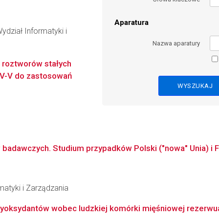
Aparatura
dział Informatyki i
Nazwa aparatury
h roztworów stałych
IV-V do zastosowań
 badawczych. Studium przypadków Polski ("nowa" Unia) i Fra
matyki i Zarządzania
ntyoksydantów wobec ludzkiej komórki mięśniowej rezerwua