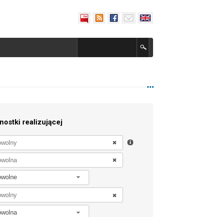
nostki realizującej
owolne
owolna