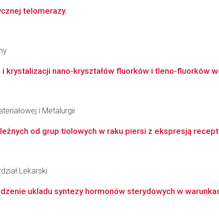
ycznej telomerazy.
ny
i krystalizacji nano-kryształów fluorków i tleno-fluorków we
teriałowej i Metalurgii
eżnych od grup tiolowych w raku piersi z ekspresją rece
dział Lekarski
kodzenie ukladu syntezy hormonów sterydowych w warunka