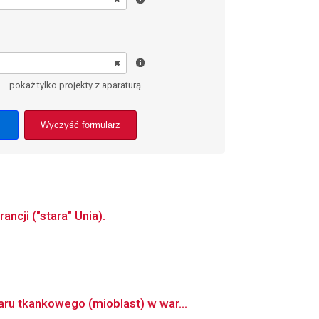
pokaż tylko projekty z aparaturą
Wyczyść formularz
ncji ("stara" Unia).
ru tkankowego (mioblast) w war...