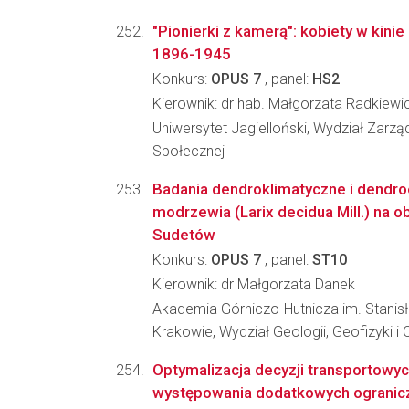
"Pionierki z kamerą": kobiety w kinie i
1896-1945
Konkurs:
OPUS 7
, panel:
HS2
Kierownik: dr hab. Małgorzata Radkiewi
Uniwersytet Jagielloński, Wydział Zarzą
Społecznej
Badania dendroklimatyczne i dendr
modrzewia (Larix decidua Mill.) na o
Sudetów
Konkurs:
OPUS 7
, panel:
ST10
Kierownik: dr Małgorzata Danek
Akademia Górniczo-Hutnicza im. Stanis
Krakowie, Wydział Geologii, Geofizyki 
Optymalizacja decyzji transportowyc
występowania dodatkowych ogranic