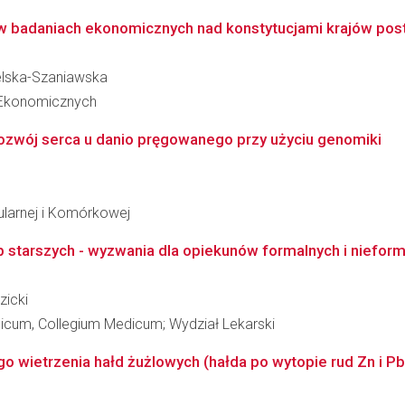
 w badaniach ekonomicznych nad konstytucjami krajów post
telska-Szaniawska
 Ekonomicznych
rozwój serca u danio pręgowanego przy użyciu genomiki
ularnej i Komórkowej
starszych - wyzwania dla opiekunów formalnych i nieformal
zicki
dicum, Collegium Medicum; Wydział Lekarski
 wietrzenia hałd żużlowych (hałda po wytopie rud Zn i P