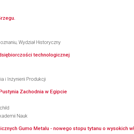
Brzegu.
oznaniu, Wydział Historyczny
siębiorczości technologicznej
 i Inżynierii Produkcji
Pustynia Zachodnia w Egipcie
child
 Akademii Nauk
znych Gumo Metalu - nowego stopu tytanu o wysokich wła