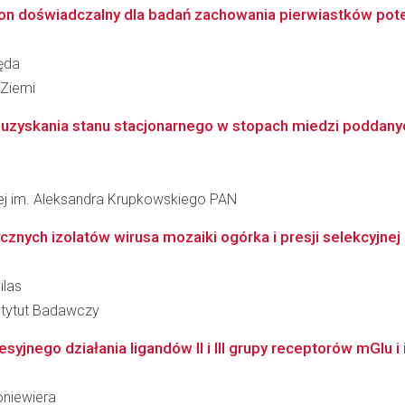
igon doświadczalny dla badań zachowania pierwiastków poten
węda
Ziemi
uzyskania stanu stacjonarnego w stopach miedzi poddanyc
łowej im. Aleksandra Krupkowskiego PAN
znych izolatów wirusa mozaiki ogórka i presji selekcyjnej k
ilas
stytut Badawczy
ego działania ligandów II i III grupy receptorów mGlu i i
oniewiera