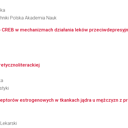
ska
hniki Polska Akademia Nauk
go CREB w mechanizmach działania leków przeciwdepresyjny
oretycznoliterackiej
ka
styki
ceptorów estrogenowych w tkankach jądra u mężczyzn z pr
Lekarski