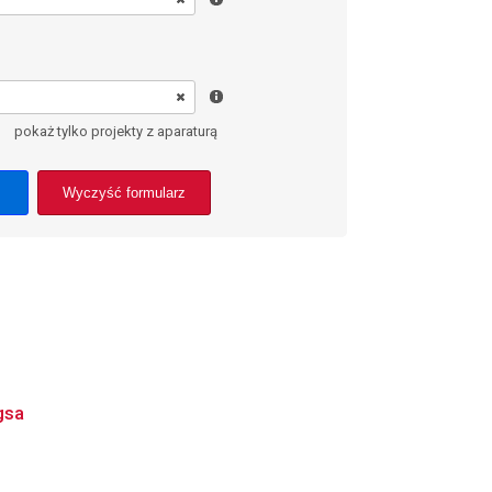
pokaż tylko projekty z aparaturą
Wyczyść formularz
gsa