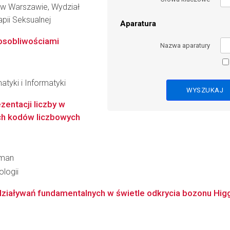
 w Warszawie, Wydział
apii Seksualnej
Aparatura
osobliwościami
Nazwa aparatury
atyki i Informatyki
entacji liczby w
ch kodów liczbowych
aman
logii
działywań fundamentalnych w świetle odkrycia bozonu Hig