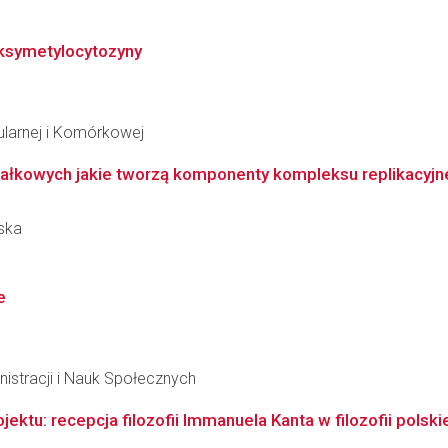
oksymetylocytozyny
ularnej i Komórkowej
iałkowych jakie tworzą komponenty kompleksu replikacyjneg
ska
e
istracji i Nauk Społecznych
jektu: recepcja filozofii Immanuela Kanta w filozofii polski