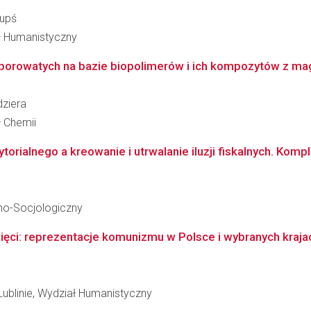
Kupś
ał Humanistyczny
porowatych na bazie biopolimerów i ich kompozytów z magn
dziera
ł Chemii
orialnego a kreowanie i utrwalanie iluzji fiskalnych. Kom
no-Socjologiczny
ięci: reprezentacje komunizmu w Polsce i wybranych kraj
Lublinie, Wydział Humanistyczny