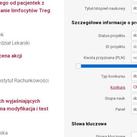
ego od pacjentek z
d
Tytuł/stopień naukowy
wanie limfocytów Treg
Szczegółowe informacje o pro
yk
d
Status projektu
dział Lekarski
ID projektu
ena akcji
Kwota przyznana (PLN)
d
Typ konkursu
nstytut Rachunkowości
O
Konkurs
d
Grupa nauk
h wyjaśniających
na modyfikacja i test
d
Panel
Słowa kluczowe
wska
Słowa kluczowe