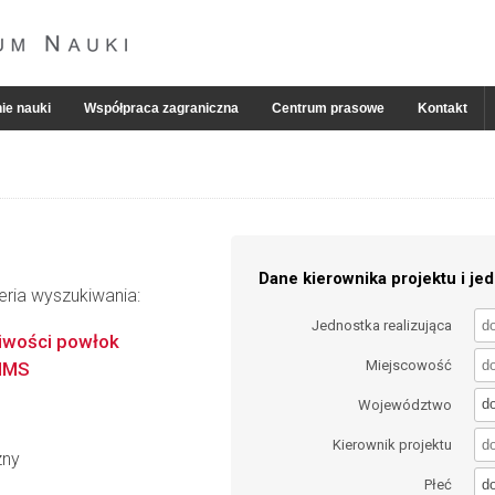
ie nauki
Współpraca zagraniczna
Centrum prasowe
Kontakt
Dane kierownika projektu i jed
eria wyszukiwania:
Jednostka realizująca
iwości powłok
Miejscowość
GIMS
d
Województwo
Kierownik projektu
zny
d
Płeć