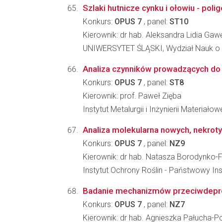
Szlaki hutnicze cynku i ołowiu - pol
Konkurs:
OPUS 7
, panel:
ST10
Kierownik: dr hab. Aleksandra Lidia Ga
UNIWERSYTET ŚLĄSKI, Wydział Nauk o 
Analiza czynników prowadzących do 
Konkurs:
OPUS 7
, panel:
ST8
Kierownik: prof. Paweł Zięba
Instytut Metalurgii i Inżynierii Materia
Analiza molekularna nowych, nekrotyc
Konkurs:
OPUS 7
, panel:
NZ9
Kierownik: dr hab. Natasza Borodynko-F
Instytut Ochrony Roślin - Państwowy In
Badanie mechanizmów przeciwdepresyjn
Konkurs:
OPUS 7
, panel:
NZ7
Kierownik: dr hab. Agnieszka Pałucha-P