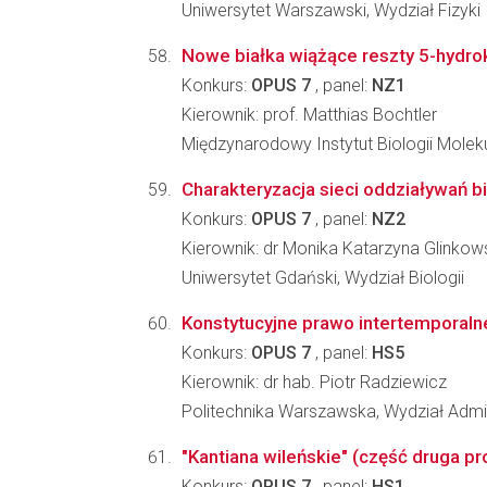
Uniwersytet Warszawski, Wydział Fizyki
Nowe białka wiążące reszty 5-hydr
Konkurs:
OPUS 7
, panel:
NZ1
Kierownik: prof. Matthias Bochtler
Międzynarodowy Instytut Biologii Molek
Charakteryzacja sieci oddziaływań b
Konkurs:
OPUS 7
, panel:
NZ2
Kierownik: dr Monika Katarzyna Glinkow
Uniwersytet Gdański, Wydział Biologii
Konstytucyjne prawo intertemporaln
Konkurs:
OPUS 7
, panel:
HS5
Kierownik: dr hab. Piotr Radziewicz
Politechnika Warszawska, Wydział Admin
"Kantiana wileńskie" (część druga pro
Konkurs:
OPUS 7
, panel:
HS1