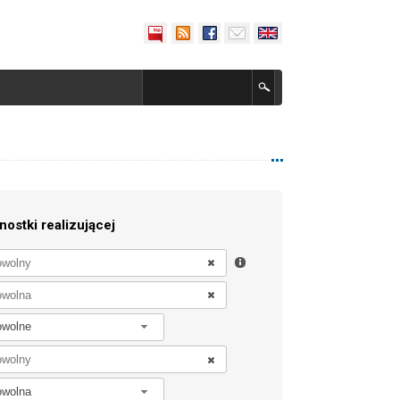
nostki realizującej
owolne
owolna