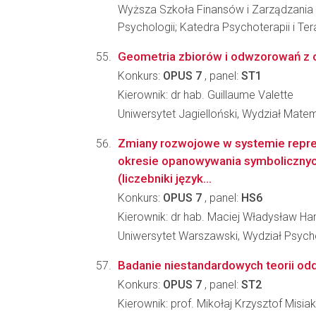
Wyższa Szkoła Finansów i Zarządzania
Psychologii; Katedra Psychoterapii i Ter
Geometria zbiorów i odwzorowań z 
Konkurs:
OPUS 7
, panel:
ST1
Kierownik: dr hab. Guillaume Valette
Uniwersytet Jagielloński, Wydział Matem
Zmiany rozwojowe w systemie reprez
okresie opanowywania symboliczny
(liczebniki język...
Konkurs:
OPUS 7
, panel:
HS6
Kierownik: dr hab. Maciej Władysław H
Uniwersytet Warszawski, Wydział Psycho
Badanie niestandardowych teorii od
Konkurs:
OPUS 7
, panel:
ST2
Kierownik: prof. Mikołaj Krzysztof Misiak