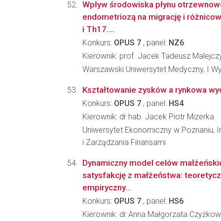
Wpływ środowiska płynu otrzewnow
endometriozą na migrację i różnico
i Th17....
Konkurs:
OPUS 7
, panel:
NZ6
Kierownik: prof. Jacek Tadeusz Malejcz
Warszawski Uniwersytet Medyczny, I Wy
Kształtowanie zysków a rynkowa wyc
Konkurs:
OPUS 7
, panel:
HS4
Kierownik: dr hab. Jacek Piotr Mizerka
Uniwersytet Ekonomiczny w Poznaniu, I
i Zarządzania Finansami
Dynamiczny model celów małżeńskic
satysfakcję z małżeństwa: teoretycz
empiryczny...
Konkurs:
OPUS 7
, panel:
HS6
Kierownik: dr Anna Małgorzata Czyżko