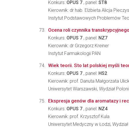
Konkurs:
OPUS 7
, panel:
ST8
Kierownik: dr hab. Elżbieta Alicja Pieczy
Instytut Podstawowych Problemów Tec
Ocena roli czynnika transkrypcyjne
Konkurs:
OPUS 7
, panel:
NZ7
Kierownik: dr Grzegorz Kreiner
Instytut Farmakologii PAN
Wiek teorii. Sto lat polskiej myśli te
Konkurs:
OPUS 7
, panel:
HS2
Kierownik: prof. Danuta Małgorzata Ulic
Uniwersytet Warszawski, Wydział Poloni
Ekspresja genów dla aromatazy i re
Konkurs:
OPUS 7
, panel:
NZ4
Kierownik: prof. Krzysztof Kula
Uniwersytet Medyczny w Łodzi, Wydział 