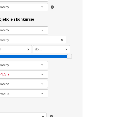
owolny
jekcie i konkursie
owolny
owolny
PUS 7
owolna
owolna