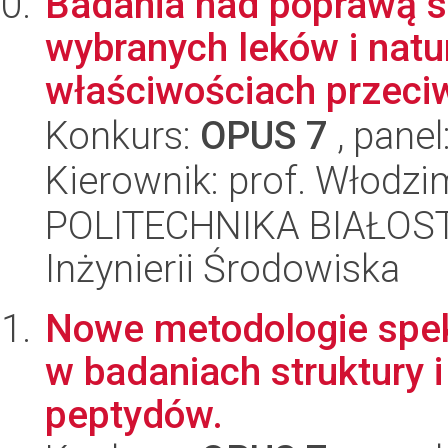
Badania nad poprawą s
wybranych leków i nat
właściwościach przeci
Konkurs:
OPUS 7
, panel
Kierownik: prof. Włodz
POLITECHNIKA BIAŁOST
Inżynierii Środowiska
Nowe metodologie spek
w badaniach struktury i
peptydów.