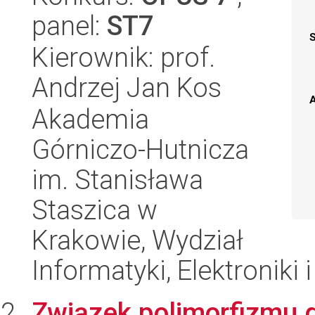
panel:
ST7
Kierownik: prof.
Andrzej Jan Kos
A
Akademia
Górniczo-Hutnicza
im. Stanisława
Staszica w
Krakowie, Wydział
Informatyki, Elektroniki 
Związek polimorfizmu g