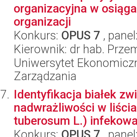
organizacyjna w osiąga
organizacji
Konkurs:
OPUS 7
, panel
Kierownik: dr hab. Prz
Uniwersytet Ekonomiczn
Zarządzania
Identyfikacja białek zw
nadwrażliwości w liści
tuberosum L.) infekowa
Konkurs:
OPUS 7
, panel