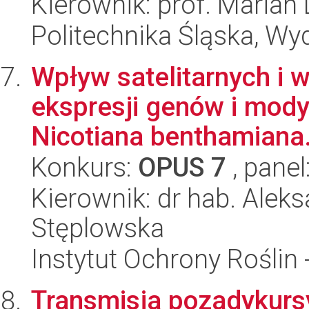
Kierownik: prof. Marian
Politechnika Śląska, Wy
Wpływ satelitarnych i 
ekspresji genów i mody
Nicotiana benthamiana.
Konkurs:
OPUS 7
, panel
Kierownik: dr hab. Aleks
Stęplowska
Instytut Ochrony Roślin
Transmisja pozadykurs