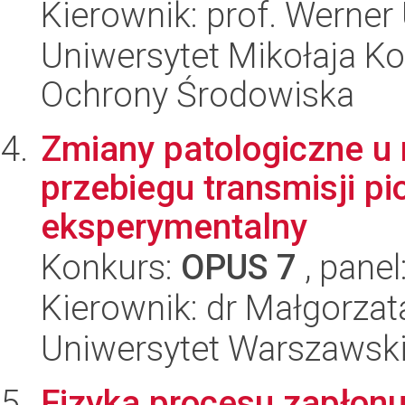
Kierownik: prof. Werner 
Uniwersytet Mikołaja Kop
Ochrony Środowiska
Zmiany patologiczne u
przebiegu transmisji p
eksperymentalny
Konkurs:
OPUS 7
, panel
Kierownik: dr Małgorza
Uniwersytet Warszawski,
Fizyka procesu zapło