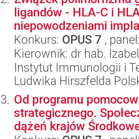
ligandów - HLA-C i HL
niepowodzeniami implan
Konkurs:
OPUS 7
, panel
Kierownik: dr hab. Izab
Instytut Immunologii i T
Ludwika Hirszfelda Pols
Od programu pomocow
strategicznego. Społ
dążeń krajów Środkowej