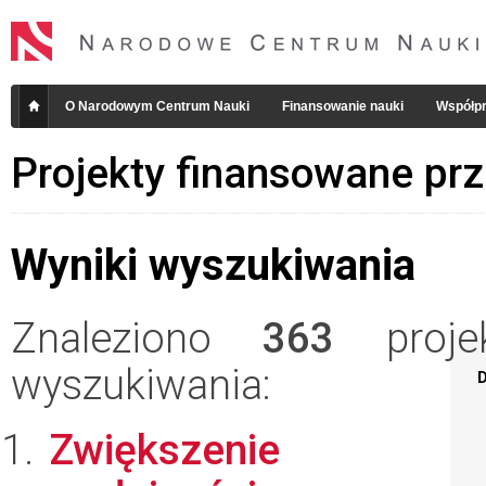
O Narodowym Centrum Nauki
Finansowanie nauki
Współpr
Projekty finansowane pr
Wyniki wyszukiwania
Znaleziono
363
projek
wyszukiwania:
D
Zwiększenie