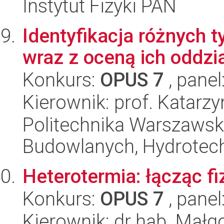
Instytut Fizyki PAN
Identyfikacja różnych
wraz z oceną ich oddz
Konkurs:
OPUS 7
, panel
Kierownik: prof. Katarz
Politechnika Warszawska
Budowlanych, Hydrotechn
Heterotermia: łącząc fi
Konkurs:
OPUS 7
, panel
Kierownik: dr hab. Mał