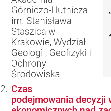
Górniczo-Hutnicza
im. Stanisława
Staszica w
A
Krakowie, Wydział
Geologii, Geofizyki i
Ochrony
Środowiska
Czas
podejmowania decyzji
ekonomicznych nad za