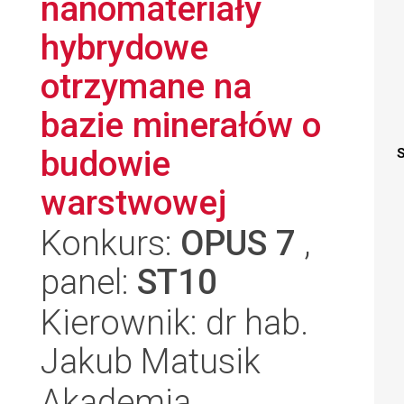
nanomateriały
hybrydowe
otrzymane na
bazie minerałów o
budowie
S
warstwowej
Konkurs:
OPUS 7
,
panel:
ST10
Kierownik: dr hab.
Jakub Matusik
Akademia