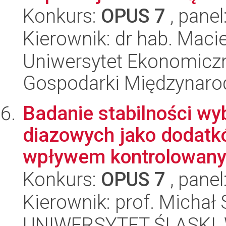
Konkurs:
OPUS 7
, panel
Kierownik: dr hab. Mac
Uniwersytet Ekonomiczn
Gospodarki Międzynaro
Badanie stabilności w
diazowych jako dodatkó
wpływem kontrolowanyc
Konkurs:
OPUS 7
, panel
Kierownik: prof. Micha
UNIWERSYTET ŚLĄSKI, W