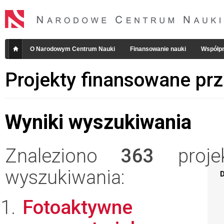
O Narodowym Centrum Nauki
Finansowanie nauki
Współpr
Projekty finansowane pr
Wyniki wyszukiwania
Znaleziono
363
projek
wyszukiwania:
D
Fotoaktywne