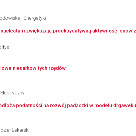
Środowiska i Energetyki
 nucleatum zwiększają prooksydatywną aktywność jonów ż
ołtys
iniowe niecałkowitych rzędów
Elektryczny
odłoża podatności na rozwój padaczki w modelu drgawek 
dział Lekarski