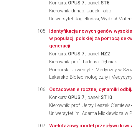
Konkurs:
OPUS 7
, panel:
ST6
Kierownik: dr hab. Jacek Tabor
Uniwersytet Jagielloński, Wydział Matem
Identyfikacja nowych genów wysokie
w populacji polskiej za pomocą se
generacji
Konkurs:
OPUS 7
, panel:
NZ2
Kierownik: prof. Tadeusz Dębniak
Pomorski Uniwersytet Medyczny w Szcz
Lekarsko-Biotechnologiczny i Medycyny
Oszacowanie rocznej dynamiki odbija
Konkurs:
OPUS 7
, panel:
ST10
Kierownik: prof. Jerzy Leszek Cierniewsk
Uniwersytet im. Adama Mickiewicza w P
Wielofazowy model przepływu krwi 