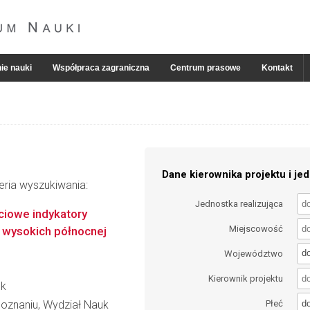
ie nauki
Współpraca zagraniczna
Centrum prasowe
Kontakt
Dane kierownika projektu i jed
eria wyszukiwania:
Jednostka realizująca
ciowe indykatory
Miejscowość
 wysokich północnej
d
Województwo
Kierownik projektu
ek
d
oznaniu, Wydział Nauk
Płeć