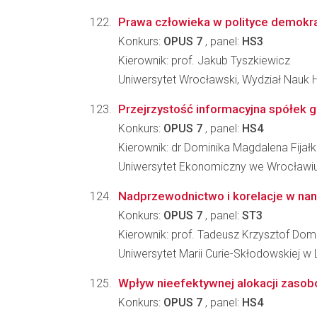
Prawa człowieka w polityce demokr
Konkurs:
OPUS 7
, panel:
HS3
Kierownik: prof. Jakub Tyszkiewicz
Uniwersytet Wrocławski, Wydział Nauk 
Przejrzystość informacyjna spółek 
Konkurs:
OPUS 7
, panel:
HS4
Kierownik: dr Dominika Magdalena Fija
Uniwersytet Ekonomiczny we Wrocławi
Nadprzewodnictwo i korelacje w nano
Konkurs:
OPUS 7
, panel:
ST3
Kierownik: prof. Tadeusz Krzysztof Dom
Uniwersytet Marii Curie-Skłodowskiej w L
Wpływ nieefektywnej alokacji zasob
Konkurs:
OPUS 7
, panel:
HS4