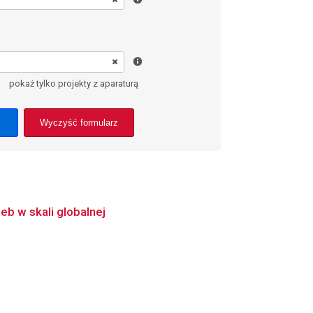
pokaż tylko projekty z aparaturą
Wyczyść formularz
b w skali globalnej