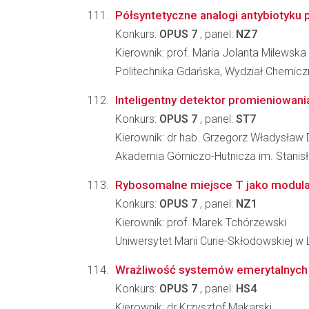
Półsyntetyczne analogi antybiotyku
Konkurs:
OPUS 7
, panel:
NZ7
Kierownik: prof. Maria Jolanta Milewska
Politechnika Gdańska, Wydział Chemicz
Inteligentny detektor promieniowan
Konkurs:
OPUS 7
, panel:
ST7
Kierownik: dr hab. Grzegorz Władysław
Akademia Górniczo-Hutnicza im. Stanisła
Rybosomalne miejsce T jako modula
Konkurs:
OPUS 7
, panel:
NZ1
Kierownik: prof. Marek Tchórzewski
Uniwersytet Marii Curie-Skłodowskiej w Lu
Wrażliwość systemów emerytalnych i
Konkurs:
OPUS 7
, panel:
HS4
Kierownik: dr Krzysztof Makarski