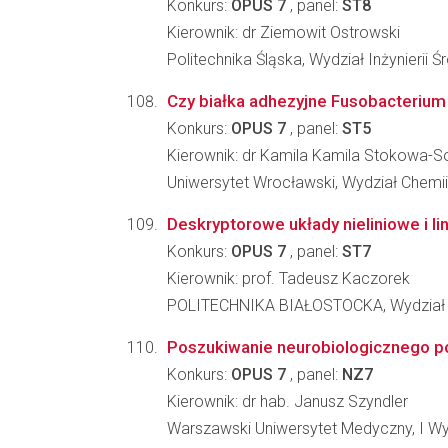
Konkurs:
OPUS 7
, panel:
ST8
Kierownik: dr Ziemowit Ostrowski
Politechnika Śląska, Wydział Inżynierii 
Czy białka adhezyjne Fusobacterium
Konkurs:
OPUS 7
, panel:
ST5
Kierownik: dr Kamila Kamila Stokowa-S
Uniwersytet Wrocławski, Wydział Chemii
Deskryptorowe układy nieliniowe i l
Konkurs:
OPUS 7
, panel:
ST7
Kierownik: prof. Tadeusz Kaczorek
POLITECHNIKA BIAŁOSTOCKA, Wydział 
Poszukiwanie neurobiologicznego p
Konkurs:
OPUS 7
, panel:
NZ7
Kierownik: dr hab. Janusz Szyndler
Warszawski Uniwersytet Medyczny, I Wy