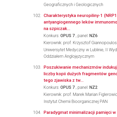
Geograficznych i Geologicznych
Charakterystyka neuropiliny-1 (NRP1)
antyangiogennego leków immunomod
na szpiczak...
Konkurs:
OPUS 7
, panel:
NZ6
Kierownik: prof. Krzysztof Giannopoulos
Uniwersytet Medyczny w Lublinie, II Wydz
Oddziałem Anglojęzycznym
Poszukiwanie mechanizmów indukuj
liczby kopii dużych fragmentów ge
tego zjawiska z tw...
Konkurs:
OPUS 7
, panel:
NZ2
Kierownik: prof. Marek Marian Figlerowi
Instytut Chemii Bioorganicznej PAN
Paradygmat minimalizacji pamięci w