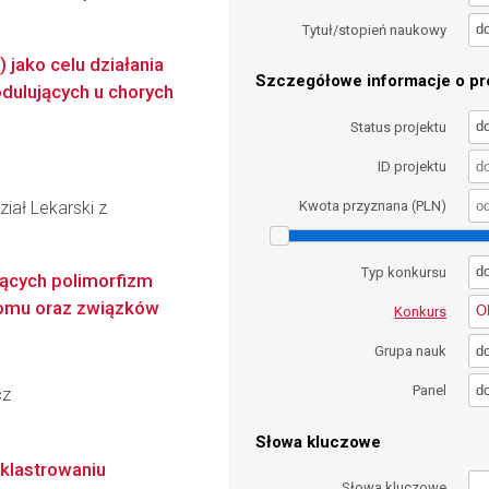
d
Tytuł/stopień naukowy
 jako celu działania
Szczegółowe informacje o pro
ulujących u chorych
d
Status projektu
ID projektu
iał Lekarski z
Kwota przyznana (PLN)
d
Typ konkursu
ących polimorfizm
nomu oraz związków
O
Konkurs
d
Grupa nauk
d
Panel
cz
Słowa kluczowe
 klastrowaniu
Słowa kluczowe