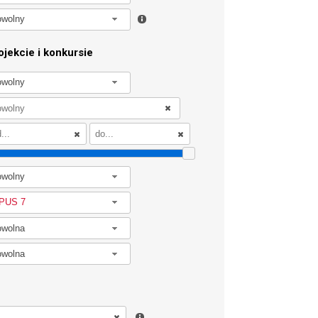
owolny
jekcie i konkursie
owolny
owolny
PUS 7
owolna
owolna