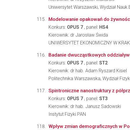
Uniwersytet Warszawski, Wydział Nauk
Modelowanie opakowań do żywności w
Konkurs:
OPUS 7
, panel:
HS4
Kierownik: dr Jarosław Świda
UNIWERSYTET EKONOMICZNY W KRAKO
Badanie dwucząstkowych oddziaływa
Konkurs:
OPUS 7
, panel:
ST2
Kierownik: dr hab. Adam Ryszard Kisiel
Politechnika Warszawska, Wydział Fizyk
Spintroniczne nanostruktury z półp
Konkurs:
OPUS 7
, panel:
ST3
Kierownik: dr hab. Janusz Sadowski
Instytut Fizyki PAN
Wpływ zmian demograficznych w Pol