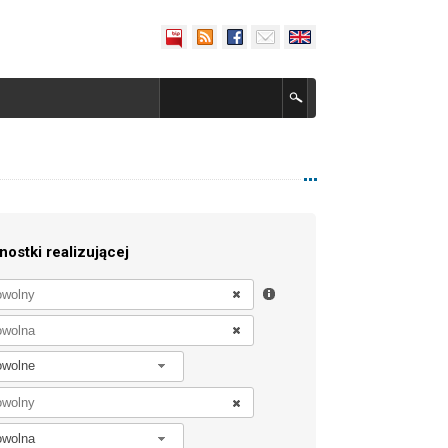
nostki realizującej
owolne
owolna