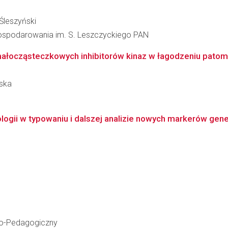
Śleszyński
agospodarowania im. S. Leszczyckiego PAN
ałocząsteczkowych inhibitorów kinaz w łagodzeniu patomec
wska
gii w typowaniu i dalszej analizie nowych markerów gene
zno-Pedagogiczny