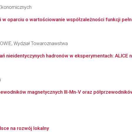
 Ekonomicznych
 oparciu o wartościowanie współzależności funkcji pełnio
WIE, Wydział Towaroznawstwa
ń nieidentyczynych hadronów w eksperymentach: ALICE n
i
rzewodników magnetycznych III-Mn-V oraz półprzewodników 
sce na rozwój lokalny