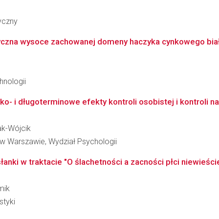
ryczny
izyczna wysoce zachowanej domeny haczyka cynkowego białk
hnologii
o- i długoterminowe efekty kontroli osobistej i kontroli n
ak-Wójcik
w Warszawie, Wydział Psychologii
łanki w traktacie "O ślachetności a zacności płci niewieście
mik
styki