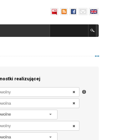
nostki realizującej
owolne
owolna