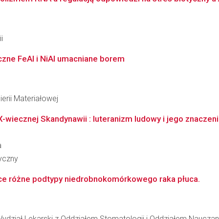
i
czne FeAl i NiAl umacniane borem
erii Materiałowej
X-wiecznej Skandynawii : luteranizm ludowy i jego znaczen
a
ryczny
ące różne podtypy niedrobnokomórkowego raka płuca.
ydział Lekarski z Oddziałem Stomatologii i Oddziałem Nauczan