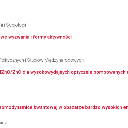
i i Socjologii
nowe wyzwania i formy aktywności
Politycznych i Studiów Międzynarodowych
ZnO/ZnO dla wysokowydajnych optycznie pompowanych emit
chromodynamice kwantowej w obszarze bardzo wysokich en
wicz