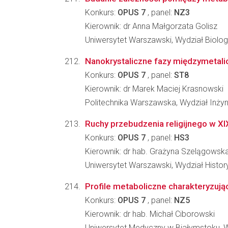
Konkurs:
OPUS 7
, panel:
NZ3
Kierownik: dr Anna Małgorzata Golisz
Uniwersytet Warszawski, Wydział Biologi
Nanokrystaliczne fazy międzymetali
Konkurs:
OPUS 7
, panel:
ST8
Kierownik: dr Marek Maciej Krasnowski
Politechnika Warszawska, Wydział Inżyni
Ruchy przebudzenia religijnego w XI
Konkurs:
OPUS 7
, panel:
HS3
Kierownik: dr hab. Grażyna Szelągowsk
Uniwersytet Warszawski, Wydział Histo
Profile metaboliczne charakteryzuj
Konkurs:
OPUS 7
, panel:
NZ5
Kierownik: dr hab. Michał Ciborowski
Uniwersytet Medyczny w Białymstoku, W