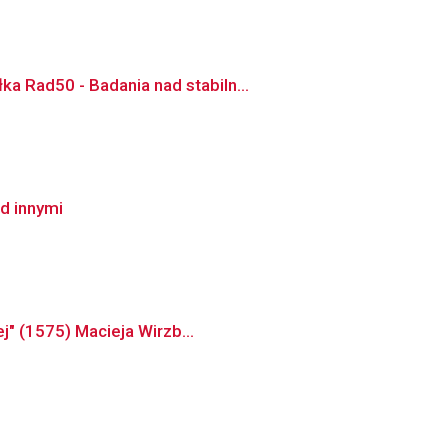
a Rad50 - Badania nad stabiln...
ad innymi
j" (1575) Macieja Wirzb...