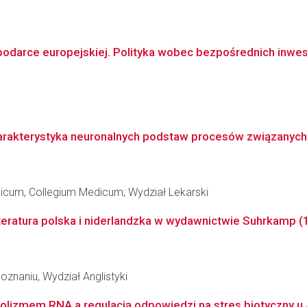
odarce europejskiej. Polityka wobec bezpośrednich inwes
harakterystyka neuronalnych podstaw procesów związanych 
dicum, Collegium Medicum; Wydział Lekarski
Literatura polska i niderlandzka w wydawnictwie Suhrkamp 
znaniu, Wydział Anglistyki
lizmem RNA a regulacją odpowiedzi na stres biotyczny u A