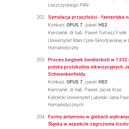
Leszczyckiego PAN
Symulacja przyszłości - fantastyka 
Konkurs:
OPUS 7
, panel:
HS2
Kierownik: dr hab. Paweł Tomasz Frelik
Uniwersytet Marii Curie-Skłodowskiej w L
Humanistyczny
Proces beginek świdnickich w 1332 r
polska protokołów inkwizycyjnych J
Schwenkenfeldu
Konkurs:
OPUS 7
, panel:
HS3
Kierownik: dr hab. Paweł Jacek Kras
Katolicki Uniwersytet Lubelski Jana Paw
Humanistycznych
Formy antymonu w glebach wybrany
Śląska w aspekcie zagrożenia śro