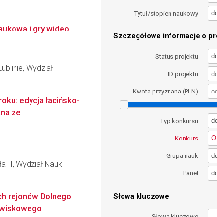
d
Tytuł/stopień naukowy
naukowa i gry wideo
Szczegółowe informacje o pro
d
Status projektu
ublinie, Wydział
ID projektu
Kwota przyznana (PLN)
oku: edycja łacińsko-
ana ze
d
Typ konkursu
O
Konkurs
d
Grupa nauk
ła II, Wydział Nauk
d
Panel
ch rejonów Dolnego
Słowa kluczowe
dowiskowego
Słowa kluczowe