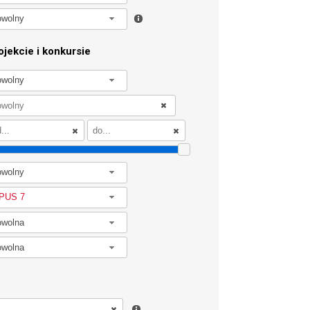
owolny
jekcie i konkursie
owolny
owolny
PUS 7
owolna
owolna