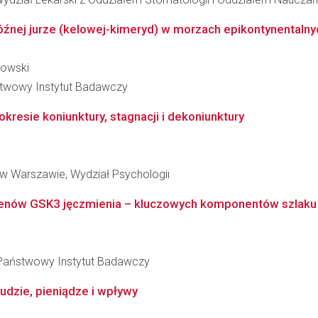
źnej jurze (kelowej-kimeryd) w morzach epikontynentalnych
bowski
stwowy Instytut Badawczy
kresie koniunktury, stagnacji i dekoniunktury
w Warszawie, Wydział Psychologii
na genów GSK3 jęczmienia – kluczowych komponentów szlaku
 - Państwowy Instytut Badawczy
ludzie, pieniądze i wpływy