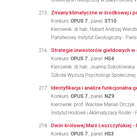
Zmiany klimatyczne w środkowej i pó
Konkurs:
OPUS 7
, panel:
ST10
Kierownik: dr hab. Hubert Andrzej Wierz
Państwowy Instytut Geologiczny - Pań
Strategie inwestorów giełdowych w o
Konkurs:
OPUS 7
, panel:
HS4
Kierownik: dr hab. Joanna Sokołowska
Szkoła Wyższa Psychologii Społecznej 
Identyfikacja i analiza funkcjonal
Konkurs:
OPUS 7
, panel:
NZ9
Kierownik: prof. Wacław Marian Orczyk
Instytut Hodowli i Aklimatyzacji Roślin
Dwór królowej Marii Leszczyńskiej - 
Konkurs:
OPUS 7
, panel:
HS3