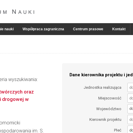
ie nauki
Współpraca zagraniczna
Centrum prasowe
Kontakt
Dane kierownika projektu i jed
eria wyszukiwania:
Jednostka realizująca
twórczych oraz
Miejscowość
i drogowej w
d
Województwo
Kierownik projektu
omornicki
d
gospodarowania im. S.
Płeć