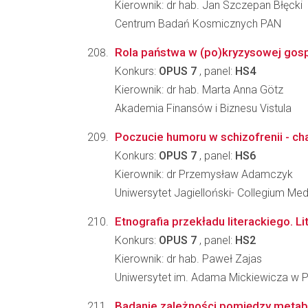
Kierownik: dr hab. Jan Szczepan Błęcki
Centrum Badań Kosmicznych PAN
Rola państwa w (po)kryzysowej gosp
Konkurs:
OPUS 7
, panel:
HS4
Kierownik: dr hab. Marta Anna Götz
Akademia Finansów i Biznesu Vistula
Poczucie humoru w schizofrenii - c
Konkurs:
OPUS 7
, panel:
HS6
Kierownik: dr Przemysław Adamczyk
Uniwersytet Jagielloński- Collegium Me
Etnografia przekładu literackiego. 
Konkurs:
OPUS 7
, panel:
HS2
Kierownik: dr hab. Paweł Zajas
Uniwersytet im. Adama Mickiewicza w Po
Badanie zależności pomiędzy metabo