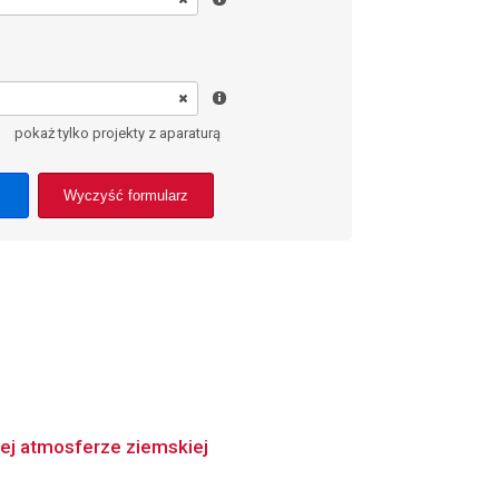
pokaż tylko projekty z aparaturą
Wyczyść formularz
ej atmosferze ziemskiej