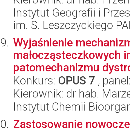
Instytut Geografii i Pr
im. S. Leszczyckiego P
Wyjaśnienie mechanizm
małocząsteczkowych in
patomechanizmu dystrof
Konkurs:
OPUS 7
, panel
Kierownik: dr hab. Mar
Instytut Chemii Bioorga
Zastosowanie nowoczes