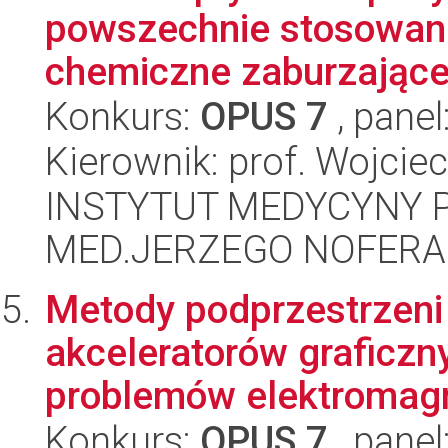
powszechnie stosowane
chemiczne zaburzające
Konkurs:
OPUS 7
, panel
Kierownik: prof. Wojci
INSTYTUT MEDYCYNY P
MED.JERZEGO NOFERA
Metody podprzestrzeni
akceleratorów graficzn
problemów elektromagn
Konkurs:
OPUS 7
, panel