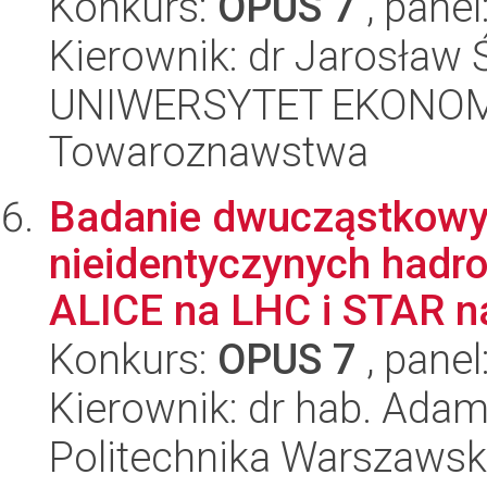
Konkurs:
OPUS 7
, panel
Kierownik: dr Jarosław
UNIWERSYTET EKONOMI
Towaroznawstwa
Badanie dwucząstkowy
nieidentyczynych hadr
ALICE na LHC i STAR n
Konkurs:
OPUS 7
, panel
Kierownik: dr hab. Adam
Politechnika Warszawska