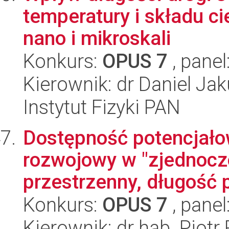
temperatury i składu c
nano i mikroskali
Konkurs:
OPUS 7
, panel
Kierownik: dr Daniel Ja
Instytut Fizyki PAN
Dostępność potencjałow
rozwojowy w "zjednoczo
przestrzenny, długość p
Konkurs:
OPUS 7
, panel
Kierownik: dr hab. Piotr