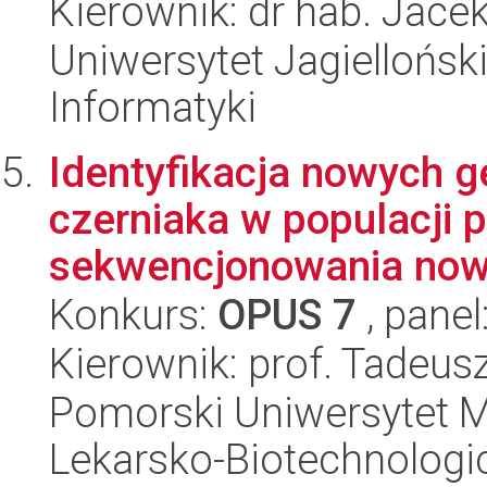
Kierownik: dr hab. Jace
Uniwersytet Jagiellońsk
Informatyki
Identyfikacja nowych 
czerniaka w populacji 
sekwencjonowania nowe
Konkurs:
OPUS 7
, panel
Kierownik: prof. Tadeus
Pomorski Uniwersytet M
Lekarsko-Biotechnologi