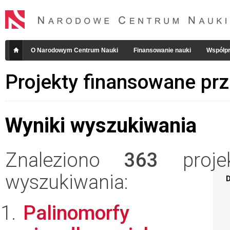
O Narodowym Centrum Nauki
Finansowanie nauki
Współpr
Projekty finansowane pr
Wyniki wyszukiwania
Znaleziono
363
projek
wyszukiwania:
D
Palinomorfy