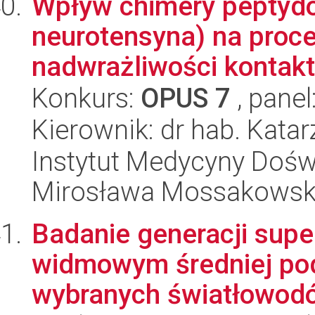
Wpływ chimery peptydo
neurotensyna) na proc
nadwrażliwości kontakto
Konkurs:
OPUS 7
, panel
Kierownik: dr hab. Kata
Instytut Medycyny Doświa
Mirosława Mossakowsk
Badanie generacji sup
widmowym średniej pod
wybranych światłowodów