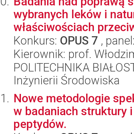
Badania nad poprawą s
wybranych leków i nat
właściwościach przeci
Konkurs:
OPUS 7
, panel
Kierownik: prof. Włodz
POLITECHNIKA BIAŁOST
Inżynierii Środowiska
Nowe metodologie spek
w badaniach struktury i
peptydów.