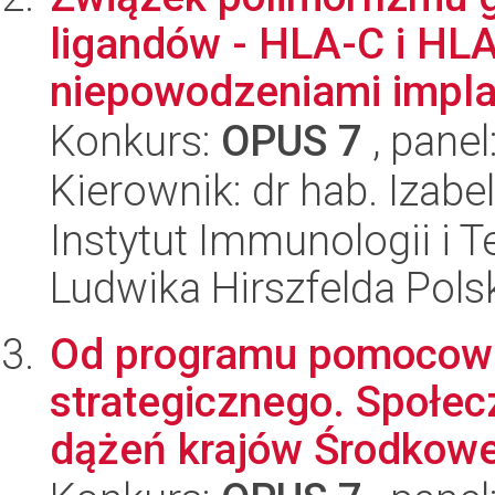
ligandów - HLA-C i HL
niepowodzeniami implan
Konkurs:
OPUS 7
, panel
Kierownik: dr hab. Izab
Instytut Immunologii i T
Ludwika Hirszfelda Pols
Od programu pomocow
strategicznego. Społ
dążeń krajów Środkowej