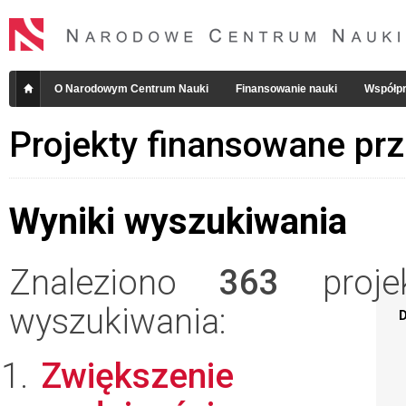
O Narodowym Centrum Nauki
Finansowanie nauki
Współpr
Projekty finansowane pr
Wyniki wyszukiwania
Znaleziono
363
projek
wyszukiwania:
D
Zwiększenie