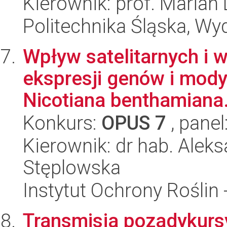
Kierownik: prof. Marian
Politechnika Śląska, Wy
Wpływ satelitarnych i 
ekspresji genów i mody
Nicotiana benthamiana.
Konkurs:
OPUS 7
, panel
Kierownik: dr hab. Aleks
Stęplowska
Instytut Ochrony Roślin
Transmisja pozadykurs