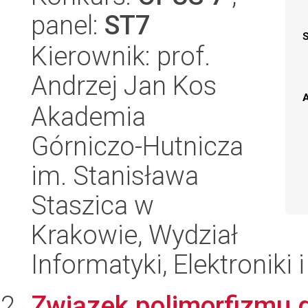
panel:
ST7
Kierownik: prof.
Andrzej Jan Kos
A
Akademia
Górniczo-Hutnicza
im. Stanisława
Staszica w
Krakowie, Wydział
Informatyki, Elektroniki 
Związek polimorfizmu g