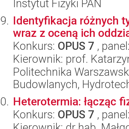
Instytut Fizyki PAN
Identyfikacja różnych
wraz z oceną ich oddz
Konkurs:
OPUS 7
, panel
Kierownik: prof. Katarz
Politechnika Warszawska
Budowlanych, Hydrotechn
Heterotermia: łącząc fi
Konkurs:
OPUS 7
, panel
Kierownik: dr hab. Mał