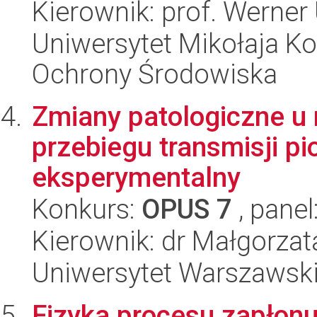
Kierownik: prof. Werner 
Uniwersytet Mikołaja Kop
Ochrony Środowiska
Zmiany patologiczne u
przebiegu transmisji p
eksperymentalny
Konkurs:
OPUS 7
, panel
Kierownik: dr Małgorza
Uniwersytet Warszawski,
Fizyka procesu zapło