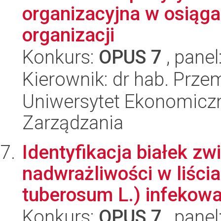
organizacyjna w osiąga
organizacji
Konkurs:
OPUS 7
, panel
Kierownik: dr hab. Prz
Uniwersytet Ekonomiczn
Zarządzania
Identyfikacja białek zw
nadwrażliwości w liści
tuberosum L.) infekowa
Konkurs:
OPUS 7
, panel