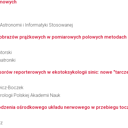
omowych
, Astronomii i Informatyki Stosowanej
za obrazów prążkowych w pomiarowych polowych metodach
torski
atroniki
ów reporterowych w ekotoksykologii sinic: nowe "tarcze
wicz-Boczek
ologii Polskiej Akademii Nauk
dzenia ośrodkowego układu nerwowego w przebiegu tocz
rz