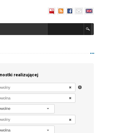
nostki realizującej
owolne
owolna