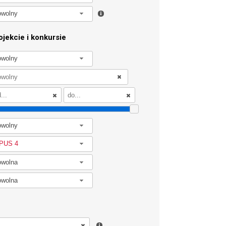
owolny
jekcie i konkursie
owolny
owolny
PUS 4
owolna
owolna