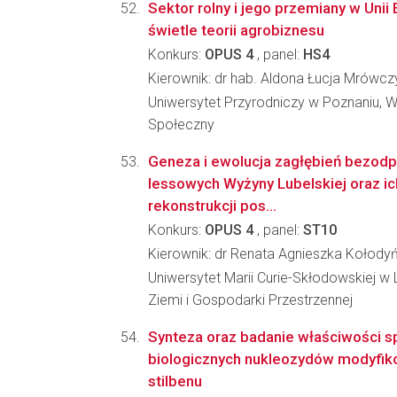
Sektor rolny i jego przemiany w Unii
świetle teorii agrobiznesu
Konkurs:
OPUS 4
, panel:
HS4
Kierownik: dr hab. Aldona Łucja Mrów
Uniwersytet Przyrodniczy w Poznaniu, 
Społeczny
Geneza i ewolucja zagłębień bezo
lessowych Wyżyny Lubelskiej oraz ic
rekonstrukcji pos...
Konkurs:
OPUS 4
, panel:
ST10
Kierownik: dr Renata Agnieszka Kołody
Uniwersytet Marii Curie-Skłodowskiej w 
Ziemi i Gospodarki Przestrzennej
Synteza oraz badanie właściwości 
biologicznych nukleozydów modyfi
stilbenu