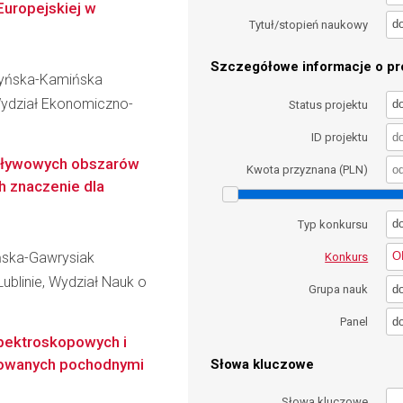
 Europejskiej w
d
Tytuł/stopień naukowy
Szczegółowe informacje o pro
czyńska-Kamińska
Wydział Ekonomiczno-
d
Status projektu
ID projektu
dpływowych obszarów
Kwota przyznana (PLN)
h znaczenie dla
d
Typ konkursu
ńska-Gawrysiak
O
Konkurs
Lublinie, Wydział Nauk o
d
Grupa nauk
d
Panel
spektroskopowych i
kowanych pochodnymi
Słowa kluczowe
Słowa kluczowe