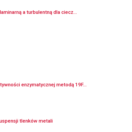
inarną a turbulentną dla ciecz...
tywności enzymatycznej metodą 19F...
spensji tlenków metali