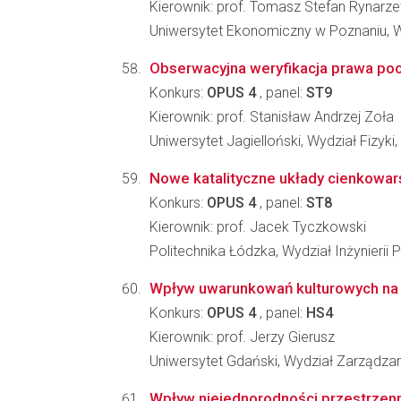
Kierownik: prof. Tomasz Stefan Rynarz
Uniwersytet Ekonomiczny w Poznaniu, 
Obserwacyjna weryfikacja prawa po
Konkurs:
OPUS 4
, panel:
ST9
Kierownik: prof. Stanisław Andrzej Zoła
Uniwersytet Jagielloński, Wydział Fizyki
Nowe katalityczne układy cienkowar
Konkurs:
OPUS 4
, panel:
ST8
Kierownik: prof. Jacek Tyczkowski
Politechnika Łódzka, Wydział Inżynieri
Wpływ uwarunkowań kulturowych na i
Konkurs:
OPUS 4
, panel:
HS4
Kierownik: prof. Jerzy Gierusz
Uniwersytet Gdański, Wydział Zarządza
Wpływ niejednorodności przestrzenn