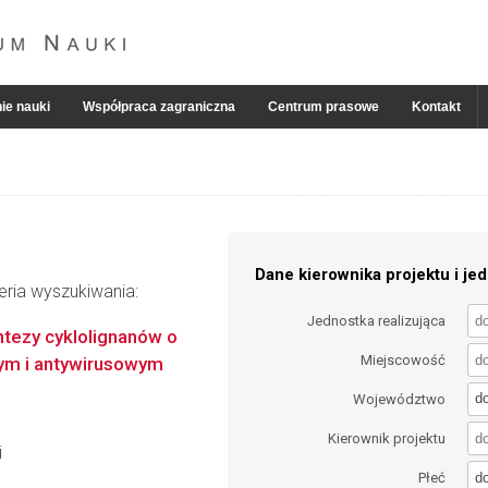
ie nauki
Współpraca zagraniczna
Centrum prasowe
Kontakt
Dane kierownika projektu i jed
eria wyszukiwania:
Jednostka realizująca
tezy cyklolignanów o
Miejscowość
nym i antywirusowym
d
Województwo
Kierownik projektu
i
d
Płeć