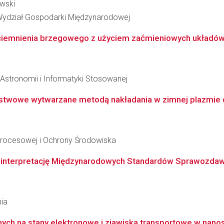
ewski
Wydział Gospodarki Międzynarodowej
ciemnienia brzegowego z użyciem zaćmieniowych układów
, Astronomii i Informatyki Stosowanej
stwowe wytwarzane metodą nakładania w zimnej plazmie d
i Procesowej i Ochrony Środowiska
nterpretację Międzynarodowych Standardów Sprawozdawczo
nia
ych na stany elektronowe i zjawiska transportowe w nano