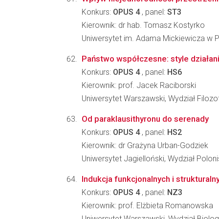
Konkurs:
OPUS 4
, panel:
ST3
Kierownik: dr hab. Tomasz Kostyrko
Uniwersytet im. Adama Mickiewicza w Po
Państwo współczesne: style działan
Konkurs:
OPUS 4
, panel:
HS6
Kierownik: prof. Jacek Raciborski
Uniwersytet Warszawski, Wydział Filozofi
Od paraklausithyronu do serenady
Konkurs:
OPUS 4
, panel:
HS2
Kierownik: dr Grażyna Urban-Godziek
Uniwersytet Jagielloński, Wydział Polonis
Indukcja funkcjonalnych i struktura
Konkurs:
OPUS 4
, panel:
NZ3
Kierownik: prof. Elżbieta Romanowska
Uniwersytet Warszawski, Wydział Biologi