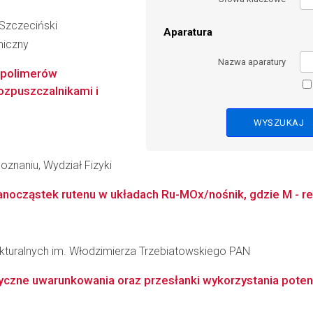
 Szczeciński
Aparatura
miczny
Nazwa aparatury
opolimerów
ozpuszczalnikami i
znaniu, Wydział Fizyki
anocząstek rutenu w układach Ru-MOx/nośnik, gdzie M - re
rukturalnych im. Włodzimierza Trzebiatowskiego PAN
ryczne uwarunkowania oraz przesłanki wykorzystania poten