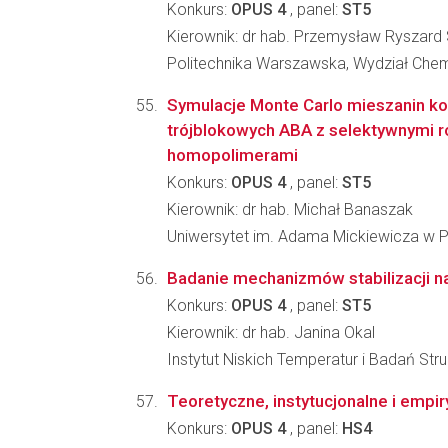
Konkurs:
OPUS 4
, panel:
ST5
Kierownik: dr hab. Przemysław Ryszard
Politechnika Warszawska, Wydział Che
Symulacje Monte Carlo mieszanin k
trójblokowych ABA z selektywnymi r
homopolimerami
Konkurs:
OPUS 4
, panel:
ST5
Kierownik: dr hab. Michał Banaszak
Uniwersytet im. Adama Mickiewicza w Po
Badanie mechanizmów stabilizacji n
Konkurs:
OPUS 4
, panel:
ST5
Kierownik: dr hab. Janina Okal
Instytut Niskich Temperatur i Badań St
Teoretyczne, instytucjonalne i empi
Konkurs:
OPUS 4
, panel:
HS4