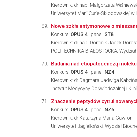
Kierownik: dr hab. Małgorzata Wiśniews
Uniwersytet Marii Curie-Skłodowskiej w L
Nowe szkła antymonowe o mieszanej 
Konkurs:
OPUS 4
, panel:
ST8
Kierownik: dr hab. Dominik Jacek Doros
POLITECHNIKA BIAŁOSTOCKA, Wydział 
Badania nad etiopatogenezą molekul
Konkurs:
OPUS 4
, panel:
NZ4
Kierownik: dr Dagmara Jadwiga Kabziń
Instytut Medycyny Doświadczalnej i Kl
Znaczenie peptydów cytrulinowanych 
Konkurs:
OPUS 4
, panel:
NZ6
Kierownik: dr Katarzyna Maria Gawron
Uniwersytet Jagielloński, Wydział Biochem