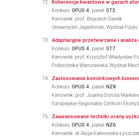
Koherencje kwantowe w gazach at
Konkurs:
OPUS 4
, panel:
ST2
Kierownik: prof. Wojciech Gawlik
Uniwersytet Jagielloński, Wydział Fizyki
Adaptacyjne przetwarzanie i anali
Konkurs:
OPUS 4
, panel:
ST7
Kierownik: prof. Krzysztof Władysław Pa
Politechnika Warszawska, Wydział Mech
Zastosowanie komórkowych biosensor
Konkurs:
OPUS 4
, panel:
NZ8
Kierownik: prof. Joanna Dorota Mankie
Europejskie Regionalne Centrum Ekohydr
Zaawansowane techniki oceny uszko
Konkurs:
OPUS 4
, panel:
NZ6
Kierownik: dr Alicja Kalinowska-Łyszcza