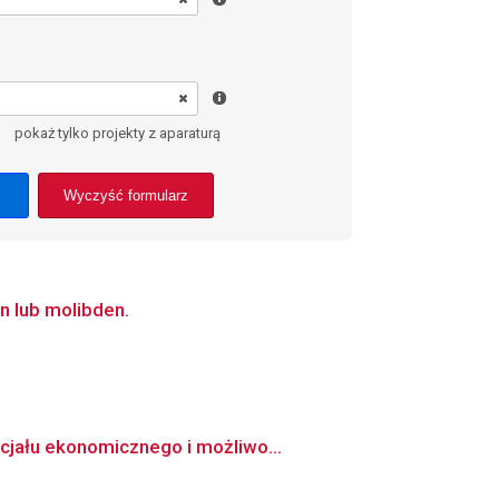
pokaż tylko projekty z aparaturą
Wyczyść formularz
n lub molibden.
cjału ekonomicznego i możliwo...