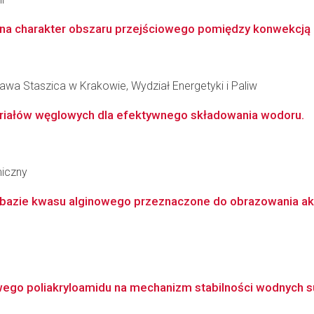
a charakter obszaru przejściowego pomiędzy konwekcją lam
awa Staszica w Krakowie, Wydział Energetyki i Paliw
iałów węglowych dla efektywnego składowania wodoru.
miczny
 bazie kwasu alginowego przeznaczone do obrazowania ak
ego poliakryloamidu na mechanizm stabilności wodnych su