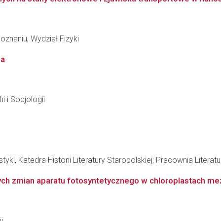
znaniu, Wydział Fizyki
ia
i i Socjologii
tyki, Katedra Historii Literatury Staropolskiej; Pracownia Litera
lnych zmian aparatu fotosyntetycznego w chloroplastach me
i