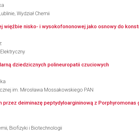
ka
ublinie, Wydział Chemii
więźbie nisko- i wysokofononowej jako osnowy do konstr
z
Elektryczny
arną dziedzicznych polineuropatii czuciowych
ska
inicznej im. Mirosława Mossakowskiego PAN
przez deiminazę peptydyloargininową z Porphyromonas ging
ii, Biofizyki i Biotechnologii