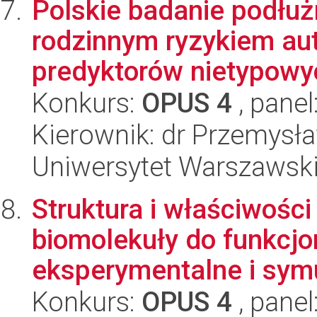
Polskie badanie podłu
rodzinnym ryzykiem au
predyktorów nietypowyc
Konkurs:
OPUS 4
, panel
Kierownik: dr Przemysł
Uniwersytet Warszawski,
Struktura i właściwośc
biomolekuły do funkcjo
eksperymentalne i symu
Konkurs:
OPUS 4
, panel