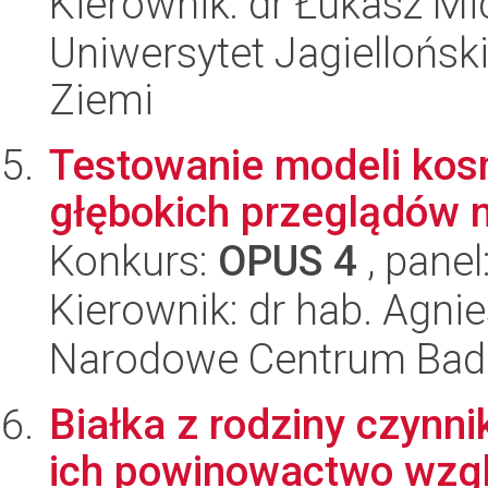
Kierownik: dr Łukasz Mi
Uniwersytet Jagielloński
Ziemi
Testowanie modeli kos
głębokich przeglądów 
Konkurs:
OPUS 4
, panel
Kierownik: dr hab. Agnie
Narodowe Centrum Bad
Białka z rodziny czynnik
ich powinowactwo wzg