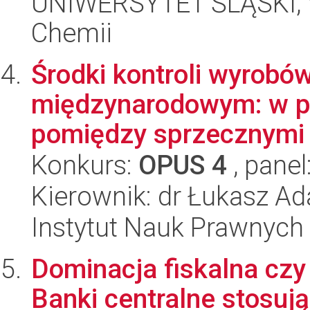
UNIWERSYTET ŚLĄSKI, Wy
Chemii
Środki kontroli wyrobó
międzynarodowym: w p
pomiędzy sprzecznymi i
Konkurs:
OPUS 4
, panel
Kierownik: dr Łukasz A
Instytut Nauk Prawnych
Dominacja fiskalna czy
Banki centralne stosuj