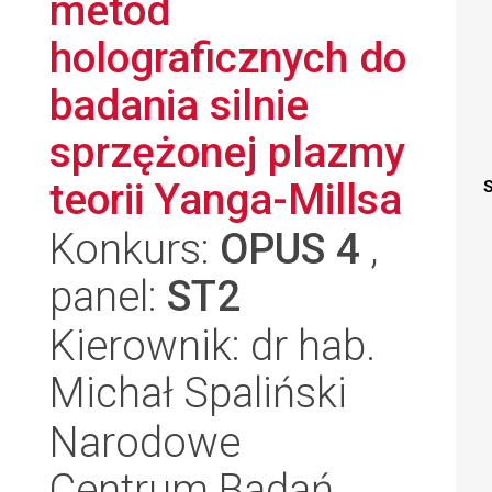
metod
holograficznych do
badania silnie
sprzężonej plazmy
teorii Yanga-Millsa
S
Konkurs:
OPUS 4
,
panel:
ST2
Kierownik: dr hab.
Michał Spaliński
Narodowe
Centrum Badań