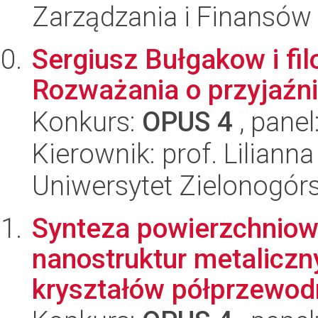
Zarządzania i Finansów
Sergiusz Bułgakow i fi
Rozważania o przyjaźni
Konkurs:
OPUS 4
, panel
Kierownik: prof. Liliann
Uniwersytet Zielonogór
Synteza powierzchniow
nanostruktur metaliczn
kryształów półprzewodn