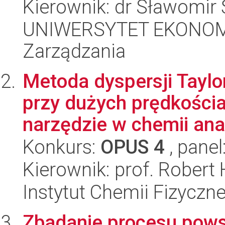
Kierownik: dr Sławomir
UNIWERSYTET EKONOMI
Zarządzania
Metoda dyspersji Taylo
przy dużych prędkości
narzędzie w chemii anal
Konkurs:
OPUS 4
, panel
Kierownik: prof. Robert 
Instytut Chemii Fizyczn
Zbadanie procesu pow