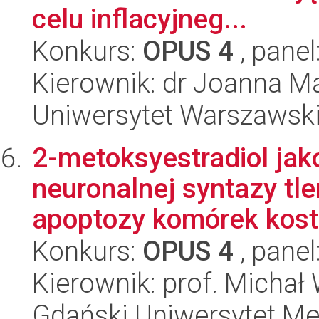
celu inflacyjneg...
Konkurs:
OPUS 4
, panel
Kierownik: dr Joanna M
Uniwersytet Warszawsk
2-metoksyestradiol jako
neuronalnej syntazy tl
apoptozy komórek kostn
Konkurs:
OPUS 4
, panel
Kierownik: prof. Michał
Gdański Uniwersytet Me