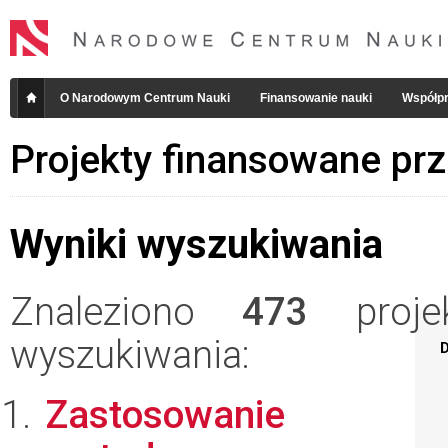
O Narodowym Centrum Nauki
Finansowanie nauki
Współpr
Projekty finansowane pr
Wyniki wyszukiwania
Znaleziono
473
projek
wyszukiwania:
D
Zastosowanie