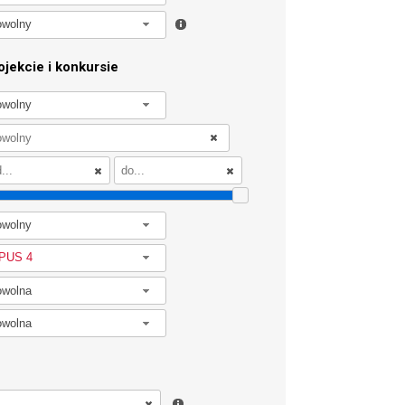
owolny
jekcie i konkursie
owolny
owolny
PUS 4
owolna
owolna