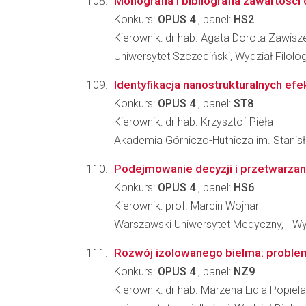
Monografia i bibliografia zawartośc
Konkurs:
OPUS 4
, panel:
HS2
Kierownik: dr hab. Agata Dorota Zawis
Uniwersytet Szczeciński, Wydział Filolo
Identyfikacja nanostrukturalnych e
Konkurs:
OPUS 4
, panel:
ST8
Kierownik: dr hab. Krzysztof Pieła
Akademia Górniczo-Hutnicza im. Stanis
Podejmowanie decyzji i przetwarzan
Konkurs:
OPUS 4
, panel:
HS6
Kierownik: prof. Marcin Wojnar
Warszawski Uniwersytet Medyczny, I Wy
Rozwój izolowanego bielma: proble
Konkurs:
OPUS 4
, panel:
NZ9
Kierownik: dr hab. Marzena Lidia Popie