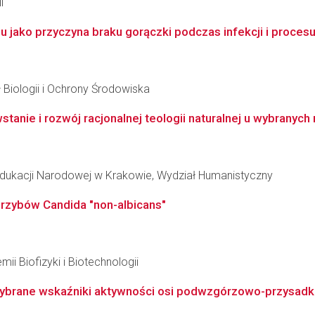
i
 jako przyczyna braku gorączki podczas infekcji i proces
 Biologii i Ochrony Środowiska
nie i rozwój racjonalnej teologii naturalnej u wybranych my
Edukacji Narodowej w Krakowie, Wydział Humanistyczny
grzybów Candida "non-albicans"
ii Biofizyki i Biotechnologii
ybrane wskaźniki aktywności osi podwzgórzowo-przysadko