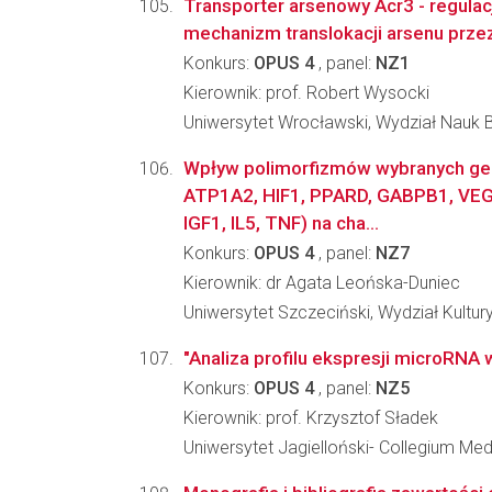
Transporter arsenowy Acr3 - regulacj
mechanizm translokacji arsenu prz
Konkurs:
OPUS 4
, panel:
NZ1
Kierownik: prof. Robert Wysocki
Uniwersytet Wrocławski, Wydział Nauk 
Wpływ polimorfizmów wybranych g
ATP1A2, HIF1, PPARD, GABPB1, VEG
IGF1, IL5, TNF) na cha...
Konkurs:
OPUS 4
, panel:
NZ7
Kierownik: dr Agata Leońska-Duniec
Uniwersytet Szczeciński, Wydział Kultur
"Analiza profilu ekspresji microRNA 
Konkurs:
OPUS 4
, panel:
NZ5
Kierownik: prof. Krzysztof Sładek
Uniwersytet Jagielloński- Collegium Me