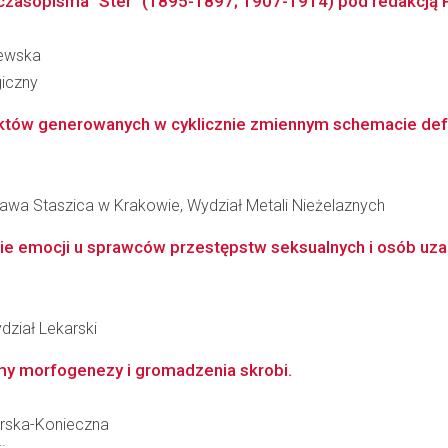
i czasopisma "Ster" (1895-1897; 1907-1914) pod redakcją P
zewska
giczny
fektów generowanych w cyklicznie zmiennym schemacie defo
ława Staszica w Krakowie, Wydział Metali Nieżelaznych
ie emocji u sprawców przestępstw seksualnych i osób uza
dział Lekarski
my morfogenezy i gromadzenia skrobi.
larska-Konieczna