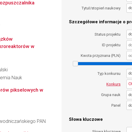
rozpuszczalnika
d
Tytuł/stopień naukowy
Szczegółowe informacje o pro
i
d
Status projektu
iązków
ID projektu
kroreaktorów w
Kwota przyznana (PLN)
lski
d
Typ konkursu
ademia Nauk
O
Konkurs
orów pikselowych w
d
Grupa nauk
d
Panel
Słowa kluczowe
iewodniczańskiego PAN
Słowa kluczowe