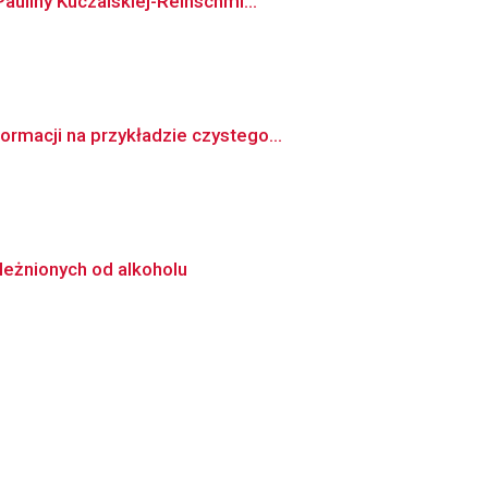
auliny Kuczalskiej-Reinschmi...
rmacji na przykładzie czystego...
leżnionych od alkoholu