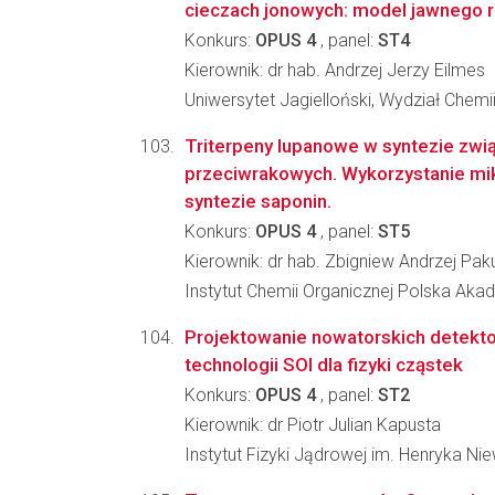
cieczach jonowych: model jawnego 
Konkurs:
OPUS 4
, panel:
ST4
Kierownik: dr hab. Andrzej Jerzy Eilmes
Uniwersytet Jagielloński, Wydział Chemi
Triterpeny lupanowe w syntezie zw
przeciwrakowych. Wykorzystanie mi
syntezie saponin.
Konkurs:
OPUS 4
, panel:
ST5
Kierownik: dr hab. Zbigniew Andrzej Paku
Instytut Chemii Organicznej Polska Ak
Projektowanie nowatorskich detekt
technologii SOI dla fizyki cząstek
Konkurs:
OPUS 4
, panel:
ST2
Kierownik: dr Piotr Julian Kapusta
Instytut Fizyki Jądrowej im. Henryka N