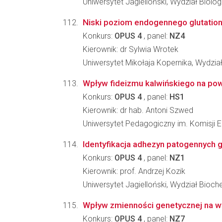
Uniwersytet Jagielloński, Wydział Biologi
Niski poziom endogennego glutationu
Konkurs:
OPUS 4
, panel:
NZ4
Kierownik: dr Sylwia Wrotek
Uniwersytet Mikołaja Kopernika, Wydział
Wpływ fideizmu kalwińskiego na powsta
Konkurs:
OPUS 4
, panel:
HS1
Kierownik: dr hab. Antoni Szwed
Uniwersytet Pedagogiczny im. Komisji 
Identyfikacja adhezyn patogennych 
Konkurs:
OPUS 4
, panel:
NZ1
Kierownik: prof. Andrzej Kozik
Uniwersytet Jagielloński, Wydział Biochem
Wpływ zmienności genetycznej na w
Konkurs:
OPUS 4
, panel:
NZ7