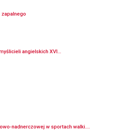
u zapalnego
ślicieli angielskich XVI...
wo-nadnerczowej w sportach walki....