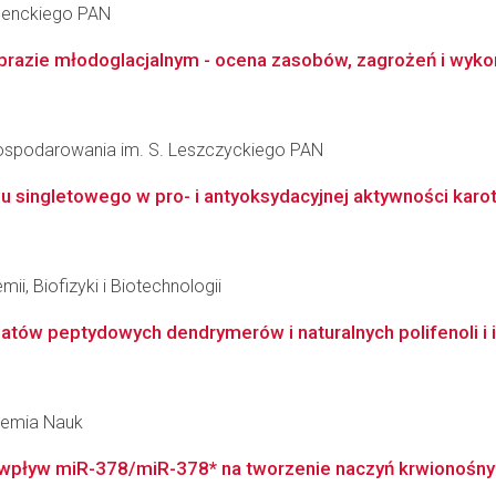
 Nenckiego PAN
razie młodoglacjalnym - ocena zasobów, zagrożeń i wyko
agospodarowania im. S. Leszczyckiego PAN
u singletowego w pro- i antyoksydacyjnej aktywności kar
ii, Biofizyki i Biotechnologii
gatów peptydowych dendrymerów i naturalnych polifenoli i
ademia Nauk
pływ miR-378/miR-378* na tworzenie naczyń krwionośnych