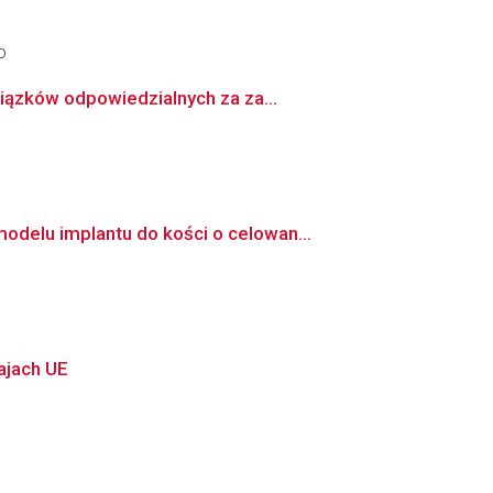
o
iązków odpowiedzialnych za za...
delu implantu do kości o celowan...
ajach UE