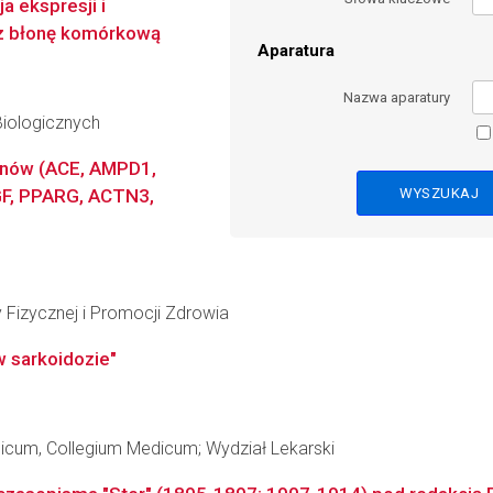
a ekspresji i
ez błonę komórkową
Aparatura
Nazwa aparatury
Biologicznych
enów (ACE, AMPD1,
F, PPARG, ACTN3,
y Fizycznej i Promocji Zdrowia
w sarkoidozie"
dicum, Collegium Medicum; Wydział Lekarski