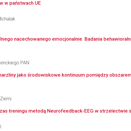
ów w państwach UE
Michalak
alnego nacechowanego emocjonalnie. Badania behawioraln
 Nenckiego PAN
 zmarzliny jako środowiskowe kontinuum pomiędzy obszarem
Ziemi
czas treningu metodą Neurofeedback-EEG w strzelectwie
l