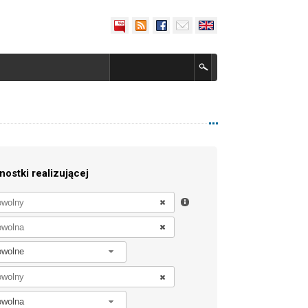
nostki realizującej
owolne
owolna