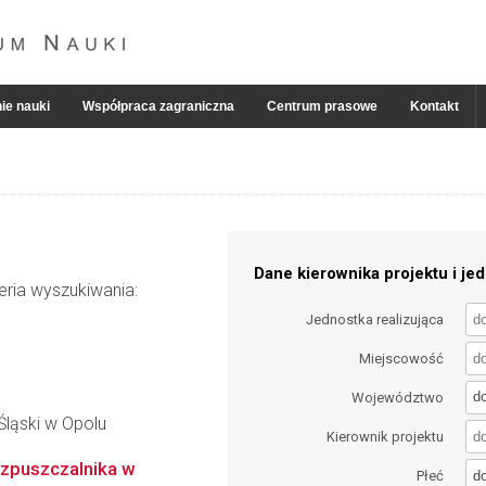
ie nauki
Współpraca zagraniczna
Centrum prasowe
Kontakt
Dane kierownika projektu i jed
eria wyszukiwania:
Jednostka realizująca
Miejscowość
d
Województwo
Śląski w Opolu
Kierownik projektu
zpuszczalnika w
d
Płeć